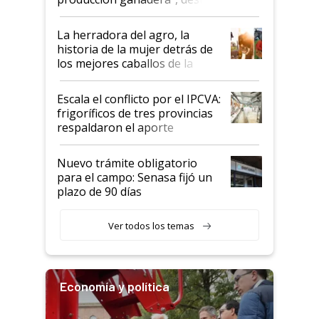
la iniciativa que ya reúne a 46
establecimientos en Argentina
La herradora del agro, la
historia de la mujer detrás de
los mejores caballos de la
Argentina y los mitos que
todavía hacen sufrir a estos
Escala el conflicto por el IPCVA:
animales: "Mientras me
frigoríficos de tres provincias
descalificaban, yo seguí
respaldaron el aporte
haciendo currículum"
obligatorio
Nuevo trámite obligatorio
para el campo: Senasa fijó un
plazo de 90 días
Ver todos los temas
Economía y política