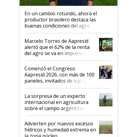
En un cambio rotundo, ahora el
productor brasilero destaca las
buenas condiciones del agro
argentino para invertir: "Los veo
más motivados"
Marcelo Torres de Aapresid
alertó que el 62% de la renta
del agro se va en impuestos:
"No es bueno que en
Argentina se sigan discutiendo
Comenzó el Congreso
las mismas cosas de hace 50
Aapresid 2026, con más de 100
años"
paneles, invitados de lujo y
todas las tendencias
La sorpresa de un experto
internacional en agricultura
sobre el campo argentino:
"Estoy muy impresionado"
Advierten por nuevos excesos
hídricos y humedad extrema en
la zona núcleo