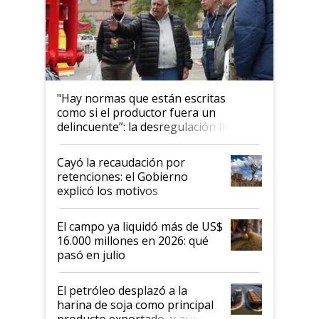
"Hay normas que están escritas
como si el productor fuera un
delincuente”: la desregulación llegó
al Congreso Aapresid y hasta se
habló del financiamiento al IPCVA
Cayó la recaudación por
retenciones: el Gobierno
explicó los motivos
El campo ya liquidó más de US$
16.000 millones en 2026: qué
pasó en julio
El petróleo desplazó a la
harina de soja como principal
producto exportado, y aún así