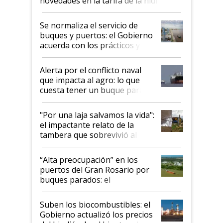
novedades en la tarifa de la hidrovía
Se normaliza el servicio de
buques y puertos: el Gobierno
acuerda con los prácticos y
suspende el decreto de
desregulación
Alerta por el conflicto naval
que impacta al agro: lo que
cuesta tener un buque parado
y el peligro de que Argentina
pase a ser "país sucio"
"Por una laja salvamos la vida":
el impactante relato de la
tambera que sobrevivió al
tornado
“Alta preocupación” en los
puertos del Gran Rosario por
buques parados: el
funcionamiento de las
exportadoras en tensión tras
Suben los biocombustibles: el
la medida de fuerza de los
Gobierno actualizó los precios
prácticos