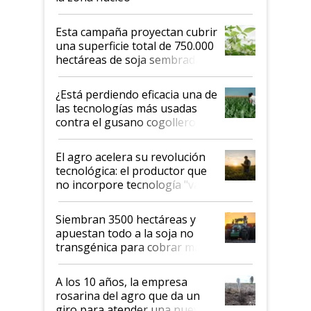
Esta campaña proyectan cubrir
una superficie total de 750.000
hectáreas de soja sembradas
con una nueva generación de
variedades que marcan un
¿Está perdiendo eficacia una de
salto tecnológico en genética y
las tecnologías más usadas
rendimiento
contra el gusano cogollero? El
desafío de una tecnología clave
El agro acelera su revolución
tecnológica: el productor que
no incorpore tecnología "va a
perder el tren"
Siembran 3500 hectáreas y
apuestan todo a la soja no
transgénica para cobrar más
por tonelada: compraron un
semillero
A los 10 años, la empresa
rosarina del agro que da un
giro para atender una nueva