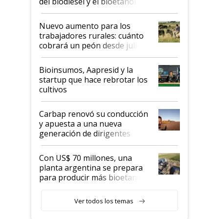
del biodiésel y el bioetanol
Nuevo aumento para los
trabajadores rurales: cuánto
cobrará un peón desde julio
Bioinsumos, Aapresid y la
startup que hace rebrotar los
cultivos
Carbap renovó su conducción
y apuesta a una nueva
generación de dirigentes
rurales
Con US$ 70 millones, una
planta argentina se prepara
para producir más bioetanol
que nunca
Ver todos los temas