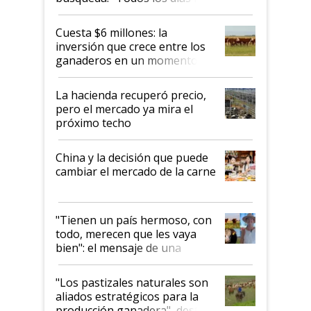
toca a algún productor”
Cuesta $6 millones: la
inversión que crece entre los
ganaderos en un momento
histórico para la actividad
La hacienda recuperó precio,
pero el mercado ya mira el
próximo techo
China y la decisión que puede
cambiar el mercado de la carne
"Tienen un país hermoso, con
todo, merecen que les vaya
bien": el mensaje de una
ganadera uruguaya sobre las
oportunidades que se abren
"Los pastizales naturales son
para el agro en Argentina, con
aliados estratégicos para la
foco en la carne
producción ganadera", destaca