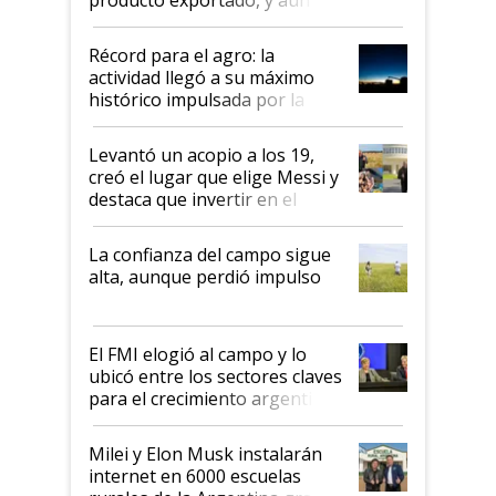
el agro aportó casi seis de cada
diez dólares y sostuvo el
Récord para el agro: la
liderazgo en un semestre
actividad llegó a su máximo
récord
histórico impulsada por la
cosecha y las exportaciones
Levantó un acopio a los 19,
creó el lugar que elige Messi y
destaca que invertir en el
kirchnerismo era como "darle
plata a un hijo para droga":
La confianza del campo sigue
Juan Félix Rossetti, el libertario
alta, aunque perdió impulso
que de una dura crisis salió
más fuerte y apuesta al cambio
de Milei
El FMI elogió al campo y lo
ubicó entre los sectores claves
para el crecimiento argentino
Milei y Elon Musk instalarán
internet en 6000 escuelas