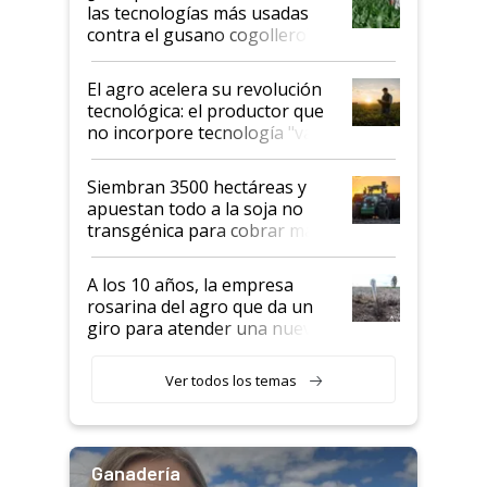
salto tecnológico en genética y
las tecnologías más usadas
rendimiento
contra el gusano cogollero? El
desafío de una tecnología clave
El agro acelera su revolución
tecnológica: el productor que
no incorpore tecnología "va a
perder el tren"
Siembran 3500 hectáreas y
apuestan todo a la soja no
transgénica para cobrar más
por tonelada: compraron un
semillero
A los 10 años, la empresa
rosarina del agro que da un
giro para atender una nueva
etapa en el agro
Ver todos los temas
Ganadería