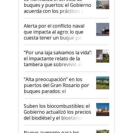
buques y puertos: el Gobierno
acuerda con los prácticos y
suspende el decreto de
desregulación
Alerta por el conflicto naval
que impacta al agro: lo que
cuesta tener un buque parado
y el peligro de que Argentina
pase a ser "país sucio"
"Por una laja salvamos la vida":
el impactante relato de la
tambera que sobrevivió al
tornado
“Alta preocupación” en los
puertos del Gran Rosario por
buques parados: el
funcionamiento de las
exportadoras en tensión tras
Suben los biocombustibles: el
la medida de fuerza de los
Gobierno actualizó los precios
prácticos
del biodiésel y el bioetanol
Nuevo aumento para los