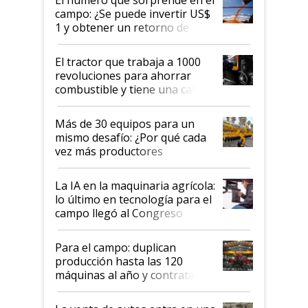
El número que sorprende en el
campo: ¿Se puede invertir US$
1 y obtener un retorno de
hasta US$ 10 en agricultura?
El tractor que trabaja a 1000
revoluciones para ahorrar
combustible y tiene una cabina
que parece una computadora:
lo último en el mundo,
Más de 30 equipos para un
disponible en Argentina
mismo desafío: ¿Por qué cada
vez más productores
incorporan fertilizante bajo
tierra?
La IA en la maquinaria agrícola:
lo último en tecnología para el
campo llegó al Congreso
Aapresid 2026
Para el campo: duplican
producción hasta las 120
máquinas al año y contratan
especialistas de la industria
automotriz para lograrlo