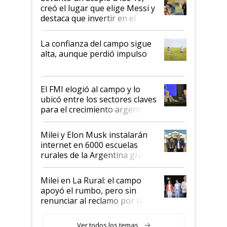
creó el lugar que elige Messi y
destaca que invertir en el
kirchnerismo era como "darle
plata a un hijo para droga":
La confianza del campo sigue
Juan Félix Rossetti, el libertario
alta, aunque perdió impulso
que de una dura crisis salió
más fuerte y apuesta al cambio
de Milei
El FMI elogió al campo y lo
ubicó entre los sectores claves
para el crecimiento argentino
Milei y Elon Musk instalarán
internet en 6000 escuelas
rurales de la Argentina gracias
a un acuerdo con Starlink
Milei en La Rural: el campo
apoyó el rumbo, pero sin
renunciar al reclamo por las
retenciones
Ver todos los temas