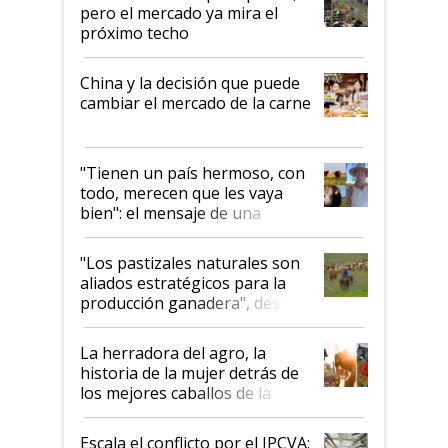
pero el mercado ya mira el
próximo techo
China y la decisión que puede
cambiar el mercado de la carne
"Tienen un país hermoso, con
todo, merecen que les vaya
bien": el mensaje de una
ganadera uruguaya sobre las
oportunidades que se abren
"Los pastizales naturales son
para el agro en Argentina, con
aliados estratégicos para la
foco en la carne
producción ganadera", destaca
la iniciativa que ya reúne a 46
establecimientos en Argentina
La herradora del agro, la
historia de la mujer detrás de
los mejores caballos de la
Argentina y los mitos que
todavía hacen sufrir a estos
Escala el conflicto por el IPCVA: