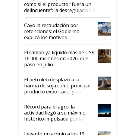
como si el productor fuera un
delincuente”: la desregulación llegó
al Congreso Aapresid y hasta se
habló del financiamiento al IPCVA
Cayó la recaudación por
retenciones: el Gobierno
explicó los motivos
El campo ya liquidó más de US$
16.000 millones en 2026: qué
pasó en julio
El petróleo desplazó a la
harina de soja como principal
producto exportado, y aún así
el agro aportó casi seis de cada
diez dólares y sostuvo el
Récord para el agro: la
liderazgo en un semestre
actividad llegó a su máximo
récord
histórico impulsada por la
cosecha y las exportaciones
Levantó un acopio a los 19,