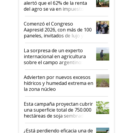
alertó que el 62% de la renta
del agro se va en impuestos:
"No es bueno que en
Argentina se sigan discutiendo
Comenzó el Congreso
las mismas cosas de hace 50
Aapresid 2026, con más de 100
años"
paneles, invitados de lujo y
todas las tendencias
La sorpresa de un experto
internacional en agricultura
sobre el campo argentino:
"Estoy muy impresionado"
Advierten por nuevos excesos
hídricos y humedad extrema en
la zona núcleo
Esta campaña proyectan cubrir
una superficie total de 750.000
hectáreas de soja sembradas
con una nueva generación de
variedades que marcan un
¿Está perdiendo eficacia una de