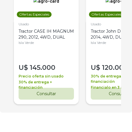
Ofertas Especiales
Ofertas Especiales
Usado
Usado
Tractor CASE IH MAGNUM
Tractor John Deere 
290, 2012, 4WD, DUAL
2014, 4WD, DUAL
Isla Verde
Isla Verde
U$
145.000
U$
120.000
Precio oferta sin usado
30% de entrega +
financiación
30% de entrega +
financiación
Financialo en 3 años
Consultar
Consultar