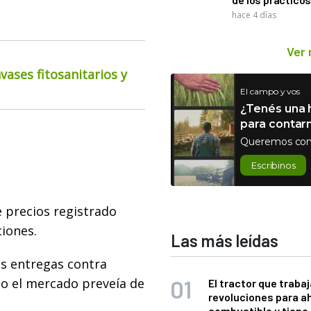
hace 4 días
Ver
ases fitosanitarios y
El campo y vos
¿Tenés una h
para contar
Queremos con
Escribinos
e precios registrado
iones.
Las más leídas
as entregas contra
do el mercado preveía de
El tractor que trabaj
revoluciones para a
combustible y tiene