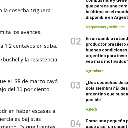
que parece una com
 la cosecha triguera
lo último en el mund
disponible en Argen
Maquinarias y vehículos
mita los avances.
En un cambio rotund
productor brasilero
 a 1,2 centavos en suba.
buenas condiciones 
argentino para inver
/bushel y la resistencia
veo más motivados
Agricultura
e el ISR de marzo cayó
¿Dos cosechas de s
sola siembra? El des
bajo del 30 por ciento
argentino que busca
posible
Agtech
odrían haber escasas a
erciales bajistas
Cómo una pequeña 
 marzo. Es que fuentes
pasó a ser un gigant