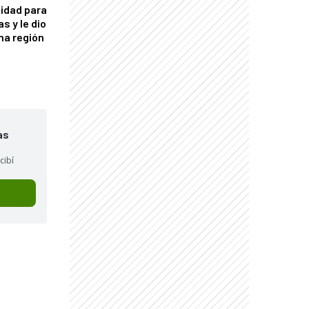
idad para
s y le dio
una región
as
cibí