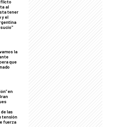
flicto
ta al
esta tener
 y el
Argentina
 sucio"
lvamos la
tante
mbera que
rnado
ión” en
Gran
ques
de las
n tensión
de fuerza
s