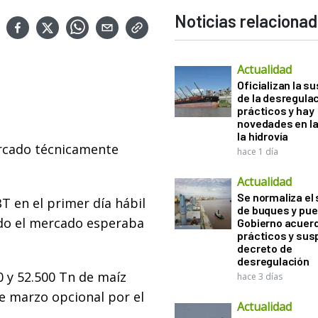
Noticias relaciona
Actualidad
Oficializan la s
de la desregula
prácticos y hay
novedades en la
la hidrovía
ercado técnicamente
hace 1 día
Actualidad
Se normaliza el 
T en el primer día hábil
de buques y pue
ando el mercado esperaba
Gobierno acuerd
prácticos y sus
decreto de
desregulación
 y 52.500 Tn de maíz
hace 3 días
e marzo opcional por el
Actualidad