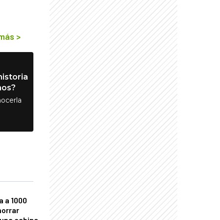
 más
>
istoria
nos?
ocerla
a a 1000
horrar
 una cabina