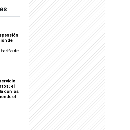
das
uspensión
ción de
 tarifa de
servicio
rtos: el
a con los
pende el