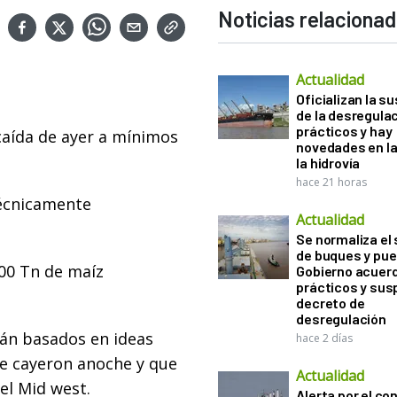
Noticias relaciona
Actualidad
Oficializan la s
de la desregula
prácticos y hay
caída de ayer a mínimos
novedades en la
la hidrovía
hace 21 horas
técnicamente
Actualidad
Se normaliza el 
de buques y pue
00 Tn de maíz
Gobierno acuerd
prácticos y sus
decreto de
desregulación
tán basados en ideas
hace 2 días
que cayeron anoche y que
Actualidad
el Mid west.
Alerta por el con