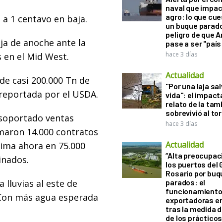
naval que impac
agro: lo que cu
 a 1 centavo en baja.
un buque parado
peligro de que 
aja de anoche ante la
pase a ser "país
hace 3 días
s en el Mid West.
Actualidad
de casi 200.000 Tn de
"Por una laja sa
reportada por el USDA.
vida": el impac
relato de la ta
sobrevivió al to
o soportado ventas
hace 3 días
umaron 14.000 contratos
Actualidad
stima ahora en 75.000
“Alta preocupac
inados.
los puertos del 
Rosario por bu
 lluvias al este de
parados: el
funcionamiento 
 Con más agua esperada
exportadoras e
tras la medida 
de los práctico