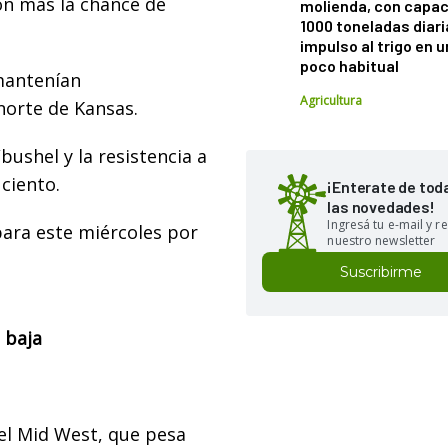
on más la chance de
molienda, con capac
1000 toneladas diaria
impulso al trigo en 
poco habitual
mantenían
Agricultura
norte de Kansas.
bushel y la resistencia a
 ciento.
¡Enterate de tod
las novedades!
Ingresá tu e-mail y re
ara este miércoles por
nuestro newsletter
Suscribirme
 baja
el Mid West, que pesa