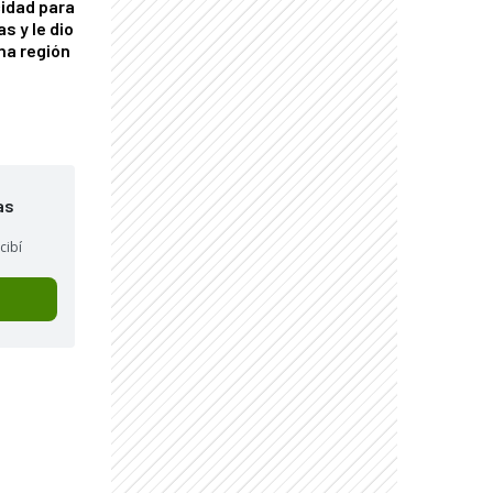
idad para
s y le dio
una región
as
cibí