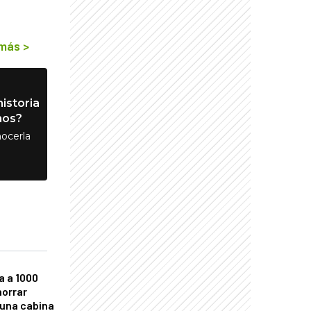
 más
>
istoria
nos?
ocerla
a a 1000
horrar
 una cabina