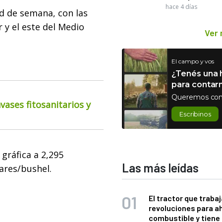
hace 4 días
ad de semana, con las
 y el este del Medio
Ver
El campo y vos
¿Tenés una h
para contar
Queremos con
ases fitosanitarios y
Escribinos
gráfica a 2,295
Las más leídas
lares/bushel.
El tractor que trabaj
revoluciones para a
combustible y tiene