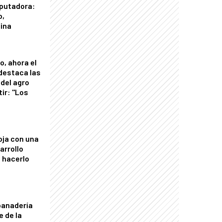
putadora:
o,
tina
o, ahora el
 destaca las
del agro
tir: "Los
"
oja con una
arrollo
 hacerlo
panadería
e de la