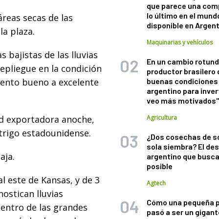
que parece una com
lo último en el mund
áreas secas de las
disponible en Argen
la plaza.
Maquinarias y vehículos
s bajistas de las lluvias
En un cambio rotund
repliegue en la condición
productor brasilero
ciento bueno a excelente
buenas condiciones 
argentino para inver
veo más motivados
ad exportadora anoche,
Agricultura
trigo estadounidense.
¿Dos cosechas de s
sola siembra? El des
aja.
argentino que busca
posible
l este de Kansas, y de 3
Agtech
nostican lluvias
Cómo una pequeña 
centro de las grandes
pasó a ser un gigant