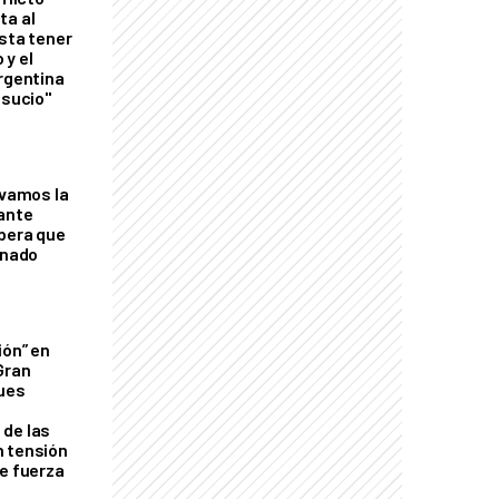
ta al
esta tener
 y el
Argentina
 sucio"
lvamos la
tante
mbera que
rnado
ión” en
Gran
ques
de las
n tensión
de fuerza
s