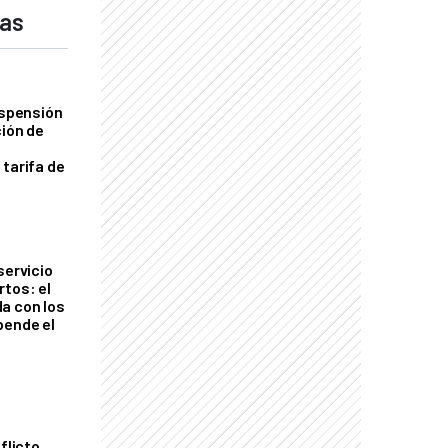
das
uspensión
ción de
 tarifa de
servicio
rtos: el
a con los
pende el
flicto