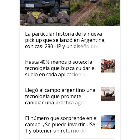
La particular historia de la nueva
pick up que se lanzó en Argentina,
con casi 280 HP y un diseño único: a
cuánto se vende
Hasta 40% menos pisoteo: la
tecnología que busca cuidar el
suelo en cada aplicación que
llevó Jacto al Congreso
Aapresid 2026
Llegó al campo argentino una
tecnología que promete
cambiar una práctica agrícola
clave: ¿Y si analizar el suelo
fuera tan simple como apretar
El número que sorprende en el
un botón?
campo: ¿Se puede invertir US$
1 y obtener un retorno de
hasta US$ 10 en agricultura?