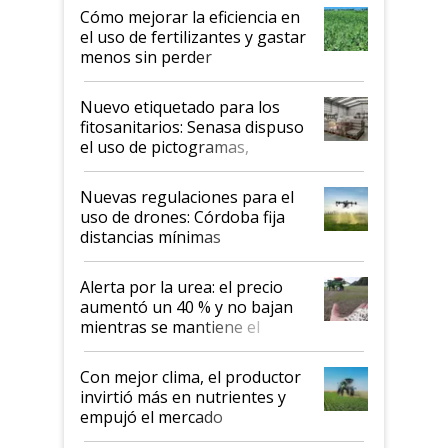
Cómo mejorar la eficiencia en
el uso de fertilizantes y gastar
menos sin perder
productividad en la campaña
fina
Nuevo etiquetado para los
fitosanitarios: Senasa dispuso
el uso de pictogramas,
palabras de advertencia e
indicaciones
Nuevas regulaciones para el
uso de drones: Córdoba fija
distancias mínimas
Alerta por la urea: el precio
aumentó un 40 % y no bajan
mientras se mantiene el
conflicto en Medio Oriente
Con mejor clima, el productor
invirtió más en nutrientes y
empujó el mercado