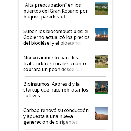
“Alta preocupación” en los
puertos del Gran Rosario por
buques parados: el
funcionamiento de las
exportadoras en tensión tras
Suben los biocombustibles: el
la medida de fuerza de los
Gobierno actualizó los precios
prácticos
del biodiésel y el bioetanol
Nuevo aumento para los
trabajadores rurales: cuánto
cobrará un peón desde julio
Bioinsumos, Aapresid y la
startup que hace rebrotar los
cultivos
Carbap renovó su conducción
y apuesta a una nueva
generación de dirigentes
rurales