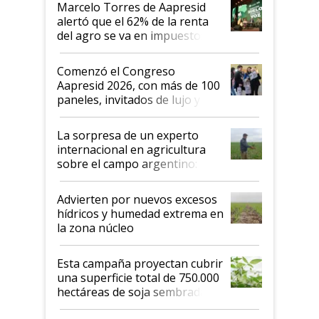
Marcelo Torres de Aapresid
alertó que el 62% de la renta
del agro se va en impuestos:
"No es bueno que en
Argentina se sigan discutiendo
Comenzó el Congreso
las mismas cosas de hace 50
Aapresid 2026, con más de 100
años"
paneles, invitados de lujo y
todas las tendencias
La sorpresa de un experto
internacional en agricultura
sobre el campo argentino:
"Estoy muy impresionado"
Advierten por nuevos excesos
hídricos y humedad extrema en
la zona núcleo
Esta campaña proyectan cubrir
una superficie total de 750.000
hectáreas de soja sembradas
con una nueva generación de