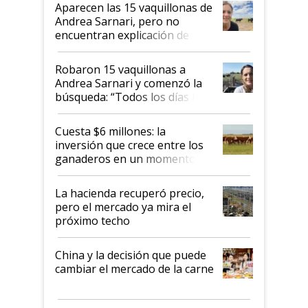
mandato muy claro del gobierno
Aparecen las 15 vaquillonas de
nacional"
Andrea Sarnari, pero no
encuentran explicación de
cómo llegaron allí
Robaron 15 vaquillonas a
Andrea Sarnari y comenzó la
búsqueda: “Todos los días le
toca a algún productor”
Cuesta $6 millones: la
inversión que crece entre los
ganaderos en un momento
histórico para la actividad
La hacienda recuperó precio,
pero el mercado ya mira el
próximo techo
China y la decisión que puede
cambiar el mercado de la carne