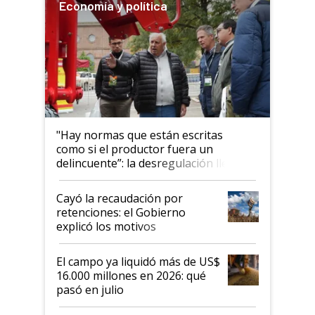
Economía y política
"Hay normas que están escritas
como si el productor fuera un
delincuente”: la desregulación llegó
al Congreso Aapresid y hasta se
habló del financiamiento al IPCVA
Cayó la recaudación por
retenciones: el Gobierno
explicó los motivos
El campo ya liquidó más de US$
16.000 millones en 2026: qué
pasó en julio