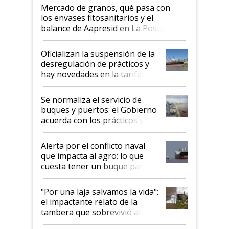
Mercado de granos, qué pasa con
los envases fitosanitarios y el
balance de Aapresid en La Posta
Oficializan la suspensión de la
desregulación de prácticos y
hay novedades en la tarifa de
la hidrovía
Se normaliza el servicio de
buques y puertos: el Gobierno
acuerda con los prácticos y
suspende el decreto de
desregulación
Alerta por el conflicto naval
que impacta al agro: lo que
cuesta tener un buque parado
y el peligro de que Argentina
pase a ser "país sucio"
"Por una laja salvamos la vida":
el impactante relato de la
tambera que sobrevivió al
tornado