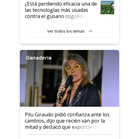
variedades que marcan un
¿Está perdiendo eficacia una de
salto tecnológico en genética y
las tecnologías más usadas
rendimiento
contra el gusano cogollero? El
desafío de una tecnología clave
Ver todos los temas
Ganadería
Pilu Giraudo pidió confianza ante los
cambios, dijo que recién van por la
mitad y destacó que exportar dejó de
ser "para unos pocos": "Tenemos un