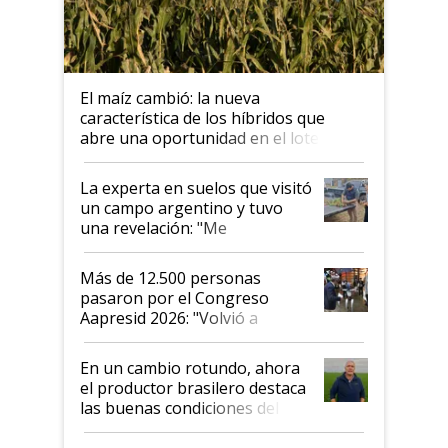
El maíz cambió: la nueva
característica de los híbridos que
abre una oportunidad en el lote
La experta en suelos que visitó
un campo argentino y tuvo
una revelación: "Me
impresionó mucho"
Más de 12.500 personas
pasaron por el Congreso
Aapresid 2026: "Volvió a
demostrar que hablar del
suelo es hablar de todo el
En un cambio rotundo, ahora
sistema productivo"
el productor brasilero destaca
las buenas condiciones del
agro argentino para invertir:
"Los veo más motivados"