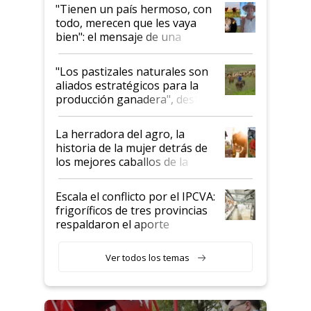
"Tienen un país hermoso, con
todo, merecen que les vaya
bien": el mensaje de una
ganadera uruguaya sobre las
oportunidades que se abren
"Los pastizales naturales son
para el agro en Argentina, con
aliados estratégicos para la
foco en la carne
producción ganadera", destaca
la iniciativa que ya reúne a 46
establecimientos en Argentina
La herradora del agro, la
historia de la mujer detrás de
los mejores caballos de la
Argentina y los mitos que
todavía hacen sufrir a estos
Escala el conflicto por el IPCVA:
animales: "Mientras me
frigoríficos de tres provincias
descalificaban, yo seguí
respaldaron el aporte
haciendo currículum"
obligatorio
Ver todos los temas