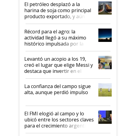
El petróleo desplazó a la
harina de soja como principal
producto exportado, y aún así
el agro aportó casi seis de cada
diez dólares y sostuvo el
Récord para el agro: la
liderazgo en un semestre
actividad llegó a su máximo
récord
histórico impulsada por la
cosecha y las exportaciones
Levantó un acopio a los 19,
creó el lugar que elige Messi y
destaca que invertir en el
kirchnerismo era como "darle
plata a un hijo para droga":
La confianza del campo sigue
Juan Félix Rossetti, el libertario
alta, aunque perdió impulso
que de una dura crisis salió
más fuerte y apuesta al cambio
de Milei
El FMI elogió al campo y lo
ubicó entre los sectores claves
para el crecimiento argentino