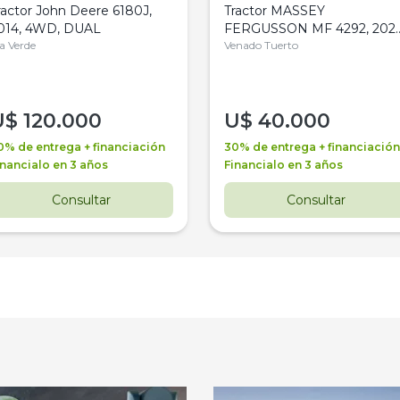
ractor John Deere 6180J,
Tractor MASSEY
014, 4WD, DUAL
FERGUSSON MF 4292, 2020
la Verde
4WD, PATON
Venado Tuerto
U$
120.000
U$
40.000
0% de entrega + financiación
30% de entrega + financiación
inancialo en 3 años
Financialo en 3 años
Consultar
Consultar