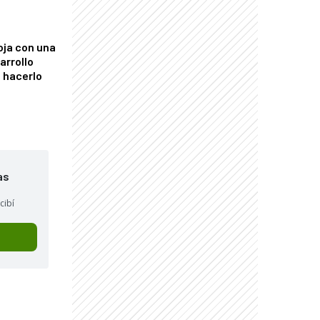
oja con una
arrollo
 hacerlo
as
cibí