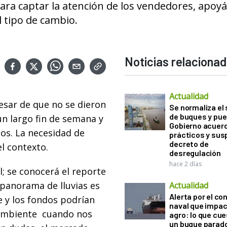
, para captar la atención de los vendedores, apo
l tipo de cambio.
Noticias relaciona
Actualidad
esar de que no se dieron
Se normaliza el 
de buques y pue
un largo fin de semana y
Gobierno acuerd
los. La necesidad de
prácticos y sus
decreto de
el contexto.
desregulación
hace 2 días
 se conocerá el reporte
panorama de lluvias es
Actualidad
Alerta por el con
e y los fondos podrían
naval que impac
 ambiente cuando nos
agro: lo que cu
un buque parado