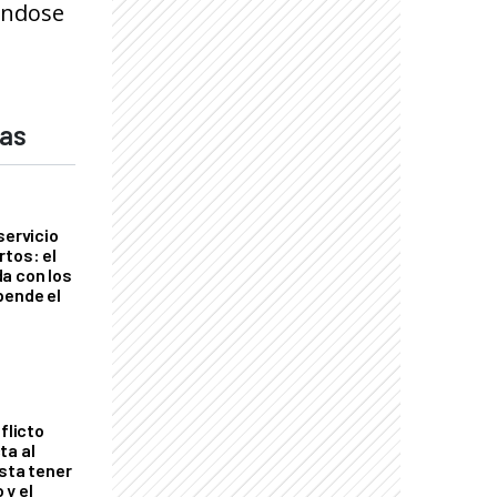
yándose
das
servicio
rtos: el
a con los
pende el
flicto
ta al
esta tener
 y el