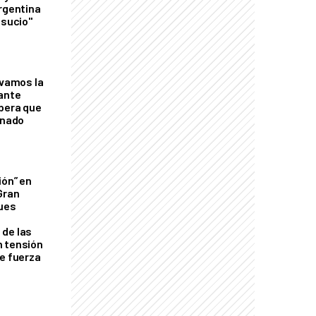
Argentina
 sucio"
lvamos la
tante
mbera que
rnado
ión” en
Gran
ques
de las
n tensión
de fuerza
s