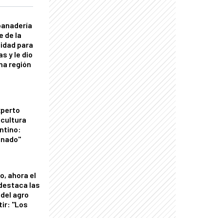
panadería
e de la
idad para
s y le dio
una región
xperto
icultura
ntino:
onado"
o, ahora el
 destaca las
del agro
tir: "Los
"