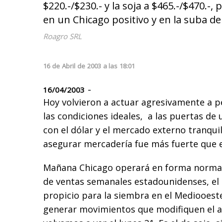
$220.-/$230.- y la soja a $465.-/$470.-
en un Chicago positivo y en la suba de
Roagro SRL
16
de
Abril
de
2003
a las
18:01
16/04/2003
-
Hoy volvieron a actuar agresivamente a p
las condiciones ideales, a las puertas de 
con el dólar y el mercado externo tranqui
asegurar mercadería fue más fuerte que 
Mañana Chicago operará en forma normal;
de ventas semanales estadounidenses, el 
propicio para la siembra en el Mediooest
generar movimientos que modifiquen el