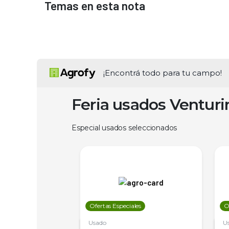
Temas en esta nota
¡Encontrá todo para tu campo!
Feria usados Ventur
Especial usados seleccionados
les
Ofertas Especiales
O
Usado
U