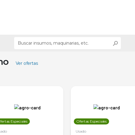
ino
Ver ofertas
fertas Especiales
Ofertas Especiales
sado
Usado