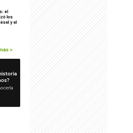
: el
izó los
ésel y el
 más
>
istoria
nos?
ocerla