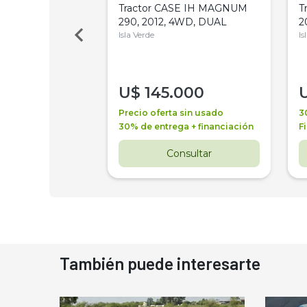
a Metalfor 7040,
Tractor CASE IH MAGNUM
T
Bot 32 Mts
290, 2012, 4WD, DUAL
2
Isla Verde
Is
000
U$
145.000
a + financiación
Precio oferta sin usado
3
 4 años
30% de entrega + financiación
F
nsultar
Consultar
También puede interesarte