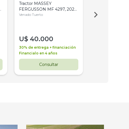
Tractor MASSEY
Tractor AGCO ALL
,
FERGUSSON MF 4297, 2020,
2003, 4WD, PA
4WD, PATON
Venado Tuerto
Venado Tuerto
U$
40.000
U$
30.000
30% de entrega + financiación
30% de entrega + 
Financialo en 4 años
Financialo en 3 a
Consultar
Consul