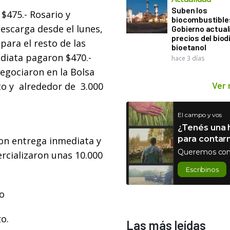
Suben los
475.- Rosario y
biocombustibles
descarga desde el lunes,
Gobierno actual
precios del biodi
para el resto de las
bioetanol
ediata pagaron $470.-
hace 3 días
egociaron en la Bolsa
Ver
to y alrededor de 3.000
El campo y vos
¿Tenés una h
para contar
on entrega inmediata y
Queremos con
ercializaron unas 10.000
Escribinos
io
o.
Las más leídas