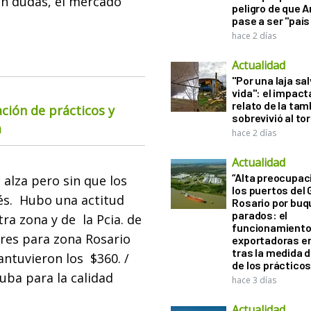
sin dudas, el mercado
peligro de que 
pase a ser "país
hace 2 días
Actualidad
"Por una laja sa
vida": el impac
relato de la ta
ación de prácticos y
sobrevivió al to
a
hace 2 días
Actualidad
“Alta preocupac
alza pero sin que los
los puertos del 
s. Hubo una actitud
Rosario por bu
parados: el
ra zona y de la Pcia. de
funcionamiento 
res para zona Rosario
exportadoras e
tras la medida 
antuvieron los $360. /
de los práctico
uba para la calidad
hace 3 días
Actualidad