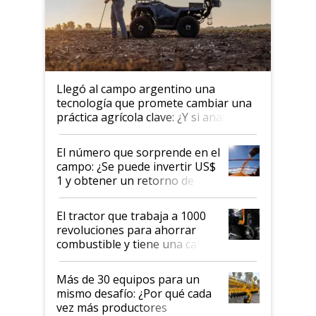
Llegó al campo argentino una
tecnología que promete cambiar una
práctica agrícola clave: ¿Y si analizar
el suelo fuera tan simple como
apretar un botón?
El número que sorprende en el
campo: ¿Se puede invertir US$
1 y obtener un retorno de
hasta US$ 10 en agricultura?
El tractor que trabaja a 1000
revoluciones para ahorrar
combustible y tiene una cabina
que parece una computadora:
lo último en el mundo,
Más de 30 equipos para un
disponible en Argentina
mismo desafío: ¿Por qué cada
vez más productores