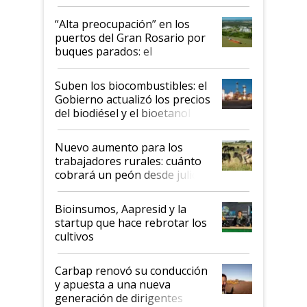
tornado
“Alta preocupación” en los
puertos del Gran Rosario por
buques parados: el
funcionamiento de las
exportadoras en tensión tras
Suben los biocombustibles: el
la medida de fuerza de los
Gobierno actualizó los precios
prácticos
del biodiésel y el bioetanol
Nuevo aumento para los
trabajadores rurales: cuánto
cobrará un peón desde julio
Bioinsumos, Aapresid y la
startup que hace rebrotar los
cultivos
Carbap renovó su conducción
y apuesta a una nueva
generación de dirigentes