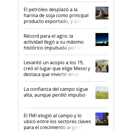
El petróleo desplazó a la
harina de soja como principal
producto exportado, y aún así
el agro aportó casi seis de cada
diez dólares y sostuvo el
Récord para el agro: la
liderazgo en un semestre
actividad llegó a su máximo
récord
histórico impulsada por la
cosecha y las exportaciones
Levantó un acopio a los 19,
creó el lugar que elige Messi y
destaca que invertir en el
kirchnerismo era como "darle
plata a un hijo para droga":
La confianza del campo sigue
Juan Félix Rossetti, el libertario
alta, aunque perdió impulso
que de una dura crisis salió
más fuerte y apuesta al cambio
de Milei
El FMI elogió al campo y lo
ubicó entre los sectores claves
para el crecimiento argentino