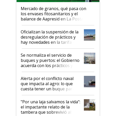
Mercado de granos, qué pasa con
los envases fitosanitarios y el
balance de Aapresid en La Posta
Oficializan la suspensión de la
desregulación de prácticos y
hay novedades en la tarifa de
la hidrovía
Se normaliza el servicio de
buques y puertos: el Gobierno
acuerda con los prácticos y
suspende el decreto de
desregulación
Alerta por el conflicto naval
que impacta al agro: lo que
cuesta tener un buque parado
y el peligro de que Argentina
pase a ser "país sucio"
"Por una laja salvamos la vida":
el impactante relato de la
tambera que sobrevivió al