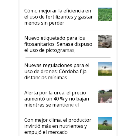
propiedad intelectual
Cómo mejorar la eficiencia en
el uso de fertilizantes y gastar
menos sin perder
productividad en la campaña
fina
Nuevo etiquetado para los
fitosanitarios: Senasa dispuso
el uso de pictogramas,
palabras de advertencia e
indicaciones
Nuevas regulaciones para el
uso de drones: Córdoba fija
distancias mínimas
Alerta por la urea: el precio
aumentó un 40 % y no bajan
mientras se mantiene el
conflicto en Medio Oriente
Con mejor clima, el productor
invirtió más en nutrientes y
empujó el mercado