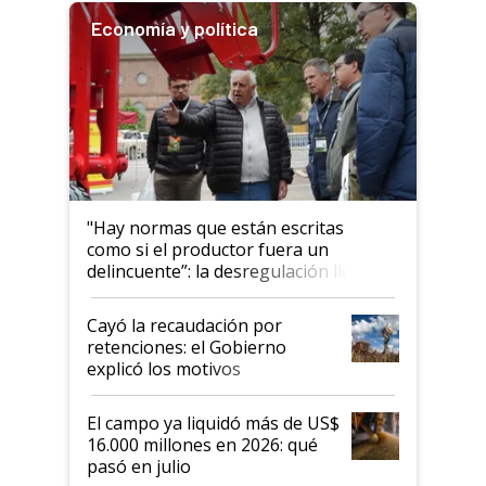
Economía y política
"Hay normas que están escritas
como si el productor fuera un
delincuente”: la desregulación llegó
al Congreso Aapresid y hasta se
habló del financiamiento al IPCVA
Cayó la recaudación por
retenciones: el Gobierno
explicó los motivos
El campo ya liquidó más de US$
16.000 millones en 2026: qué
pasó en julio