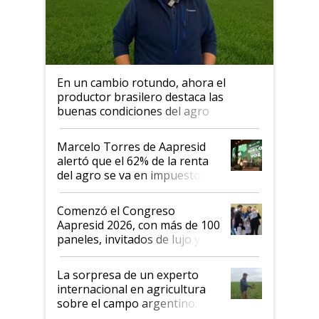
En un cambio rotundo, ahora el
productor brasilero destaca las
buenas condiciones del agro
argentino para invertir: "Los veo
más motivados"
Marcelo Torres de Aapresid
alertó que el 62% de la renta
del agro se va en impuestos:
"No es bueno que en
Argentina se sigan discutiendo
Comenzó el Congreso
las mismas cosas de hace 50
Aapresid 2026, con más de 100
años"
paneles, invitados de lujo y
todas las tendencias
La sorpresa de un experto
internacional en agricultura
sobre el campo argentino:
"Estoy muy impresionado"