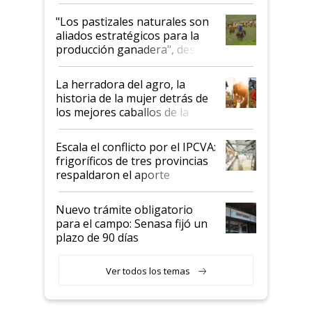
ganadera uruguaya sobre las
oportunidades que se abren
"Los pastizales naturales son
para el agro en Argentina, con
aliados estratégicos para la
foco en la carne
producción ganadera", destaca
la iniciativa que ya reúne a 46
establecimientos en Argentina
La herradora del agro, la
historia de la mujer detrás de
los mejores caballos de la
Argentina y los mitos que
todavía hacen sufrir a estos
Escala el conflicto por el IPCVA:
animales: "Mientras me
frigoríficos de tres provincias
descalificaban, yo seguí
respaldaron el aporte
haciendo currículum"
obligatorio
Nuevo trámite obligatorio
para el campo: Senasa fijó un
plazo de 90 días
Ver todos los temas