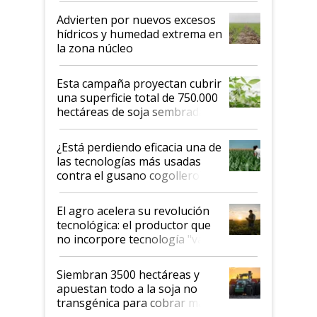
Advierten por nuevos excesos
hídricos y humedad extrema en
la zona núcleo
Esta campaña proyectan cubrir
una superficie total de 750.000
hectáreas de soja sembradas
con una nueva generación de
variedades que marcan un
¿Está perdiendo eficacia una de
salto tecnológico en genética y
las tecnologías más usadas
rendimiento
contra el gusano cogollero? El
desafío de una tecnología clave
El agro acelera su revolución
tecnológica: el productor que
no incorpore tecnología "va a
perder el tren"
Siembran 3500 hectáreas y
apuestan todo a la soja no
transgénica para cobrar más
por tonelada: compraron un