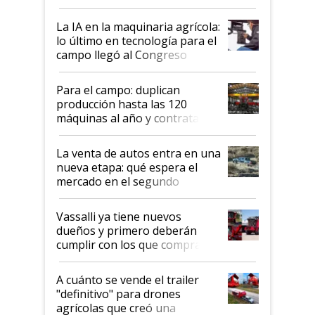
incorporan fertilizante bajo
tierra?
La IA en la maquinaria agrícola:
lo último en tecnología para el
campo llegó al Congreso
Aapresid 2026
Para el campo: duplican
producción hasta las 120
máquinas al año y contratan
especialistas de la industria
automotriz para lograrlo
La venta de autos entra en una
nueva etapa: qué espera el
mercado en el segundo
semestre
Vassalli ya tiene nuevos
dueños y primero deberán
cumplir con los que compraron
cosechadoras y todavía no las
recibieron: quién está detrás
A cuánto se vende el trailer
del rescate de la empresa
"definitivo" para drones
agrícolas que creó una