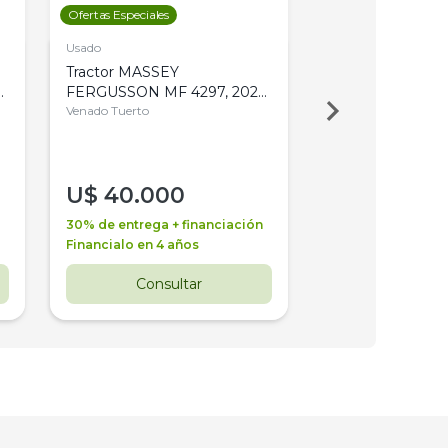
Ofertas Especiales
Ofertas Especiales
Usado
Usado
Tractor MASSEY
Tractor AGCO ALL
,
FERGUSSON MF 4297, 2020,
2003, 4WD, PA
4WD, PATON
Venado Tuerto
Venado Tuerto
U$
40.000
U$
30.000
30% de entrega + financiación
30% de entrega + 
Financialo en 4 años
Financialo en 3 a
Consultar
Consul