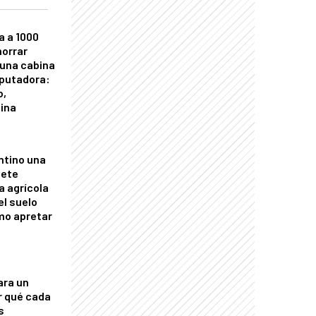
a a 1000
horrar
 una cabina
putadora:
o,
tina
ntino una
mete
a agrícola
el suelo
mo apretar
ara un
r qué cada
s