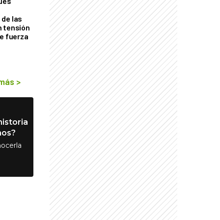
ques
de las
n tensión
de fuerza
s
 más
>
istoria
nos?
ocerla