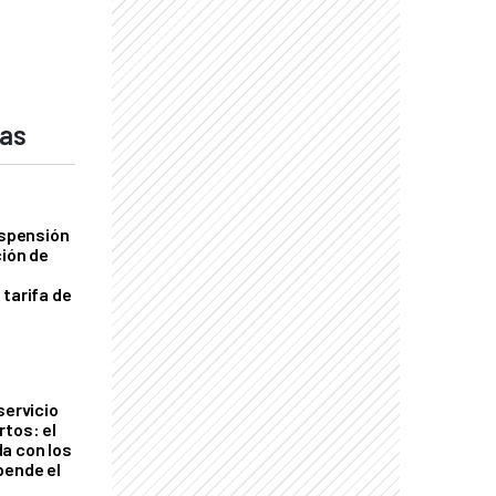
das
uspensión
ción de
 tarifa de
servicio
rtos: el
a con los
pende el