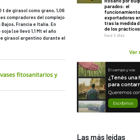
Rosario por bu
parados: el
 t de girasol como grano, 1,06
funcionamiento 
pales compradores del complejo
exportadoras e
tras la medida 
Bajos, Francia e Italia. En
de los práctico
soja (se llevó 1,1 Mt el año
hace 5 días
 girasol argentino durante el
Ver
El campo y vos
ases fitosanitarios y
¿Tenés una h
para contar
Queremos con
Escribinos
Las más leídas