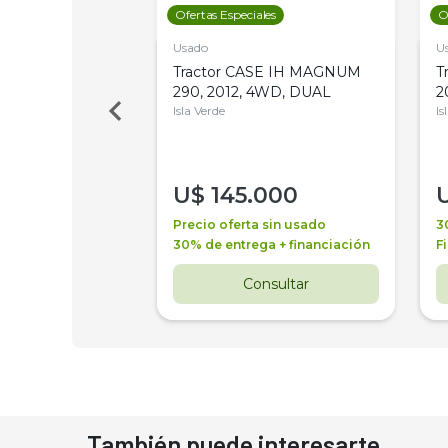
les
Ofertas Especiales
O
Usado
U
a Metalfor 7040,
Tractor CASE IH MAGNUM
T
Bot 32 Mts
290, 2012, 4WD, DUAL
2
Isla Verde
Is
000
U$
145.000
a + financiación
Precio oferta sin usado
3
 4 años
30% de entrega + financiación
F
nsultar
Consultar
También puede interesarte