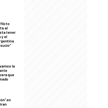
flicto
ta al
esta tener
 y el
Argentina
 sucio"
lvamos la
tante
mbera que
rnado
ión” en
Gran