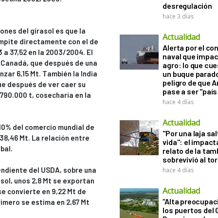
desregulación
hace 3 días
ones del girasol es que la
Actualidad
ompite directamente con el de
Alerta por el con
 a 37,52 en la 2003/2004. El
naval que impac
s Canadá, que después de una
agro: lo que cu
zar 6,15 Mt. También la India
un buque parado
peligro de que 
que después de ver caer su
pase a ser "país
790.000 t, cosecharía en la
hace 4 días
Actualidad
10% del comercio mundial de
"Por una laja sa
38,46 Mt. La relación entre
vida": el impac
bal.
relato de la ta
sobrevivió al to
endiente del USDA, sobre una
hace 4 días
sol, unos 2,8 Mt se exportan
Actualidad
se convierte en 9,22 Mt de
“Alta preocupac
primero se estima en 2,67 Mt
los puertos del 