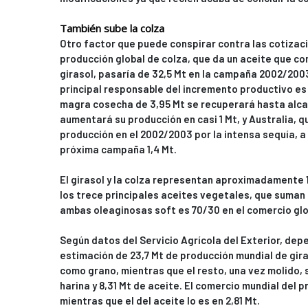
También sube la colza
Otro factor que puede conspirar contra las cotizaci
producción global de colza, que da un aceite que c
girasol, pasaría de 32,5 Mt en la campaña 2002/2003
principal responsable del incremento productivo e
magra cosecha de 3,95 Mt se recuperará hasta alcan
aumentará su producción en casi 1 Mt, y Australia, 
producción en el 2002/2003 por la intensa sequía, a 
próxima campaña 1,4 Mt.
El girasol y la colza representan aproximadamente 
los trece principales aceites vegetales, que suman 
ambas oleaginosas soft es 70/30 en el comercio glo
Según datos del Servicio Agrícola del Exterior, dep
estimación de 23,7 Mt de producción mundial de gira
como grano, mientras que el resto, una vez molido, 
harina y 8,31 Mt de aceite. El comercio mundial del 
mientras que el del aceite lo es en 2,81 Mt.