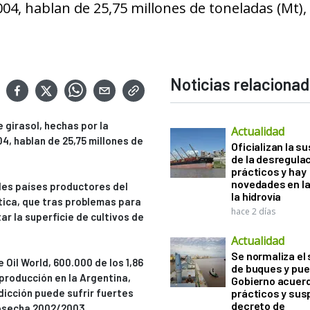
004, hablan de 25,75 millones de toneladas (Mt),
Noticias relaciona
 girasol, hechas por la
Actualidad
4, hablan de 25,75 millones de
Oficializan la s
de la desregula
prácticos y hay
novedades en la
ales países productores del
la hidrovía
ética, que tras problemas para
hace 2 días
r la superficie de cultivos de
Actualidad
Se normaliza el 
 Oil World, 600.000 de los 1,86
de buques y pue
producción en la Argentina,
Gobierno acuerd
dicción puede sufrir fuertes
prácticos y sus
decreto de
cosecha 2002/2003.