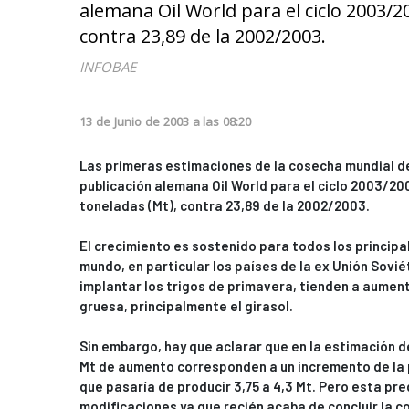
alemana Oil World para el ciclo 2003/2
contra 23,89 de la 2002/2003.
INFOBAE
13
de
Junio
de
2003
a las
08:20
Las primeras estimaciones de la cosecha mundial de
publicación alemana Oil World para el ciclo 2003/200
toneladas (Mt), contra 23,89 de la 2002/2003.
El crecimiento es sostenido para todos los princip
mundo, en particular los países de la ex Unión Sovi
implantar los trigos de primavera, tienden a aumenta
gruesa, principalmente el girasol.
Sin embargo, hay que aclarar que en la estimación de
Mt de aumento corresponden a un incremento de la 
que pasaría de producir 3,75 a 4,3 Mt. Pero esta pre
modificaciones ya que recién acaba de concluir la 