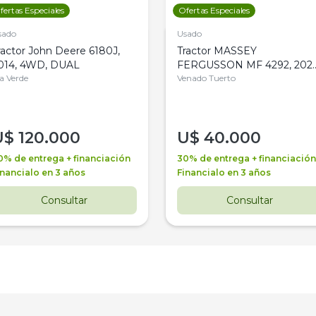
fertas Especiales
Ofertas Especiales
sado
Usado
ractor John Deere 6180J,
Tractor MASSEY
014, 4WD, DUAL
FERGUSSON MF 4292, 2020
la Verde
4WD, PATON
Venado Tuerto
U$
120.000
U$
40.000
0% de entrega + financiación
30% de entrega + financiación
inancialo en 3 años
Financialo en 3 años
Consultar
Consultar