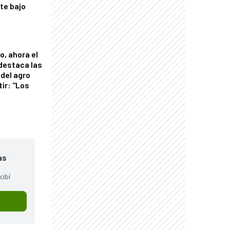
nte bajo
o, ahora el
 destaca las
del agro
tir: "Los
"
as
cibí