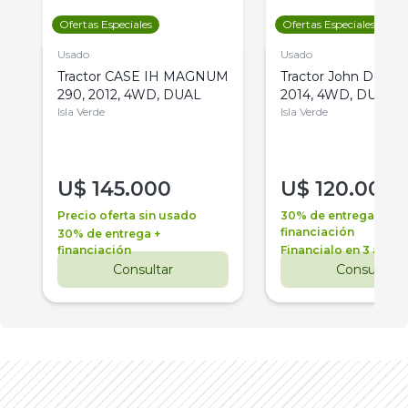
Ofertas Especiales
Ofertas Especiales
Usado
Usado
Tractor CASE IH MAGNUM
Tractor John Deere 
290, 2012, 4WD, DUAL
2014, 4WD, DUAL
Isla Verde
Isla Verde
U$
145.000
U$
120.000
Precio oferta sin usado
30% de entrega +
financiación
30% de entrega +
financiación
Financialo en 3 años
Consultar
Consultar