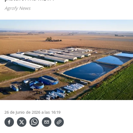
Agrofy News
26
de
Junio
de
2026
a las
16:19