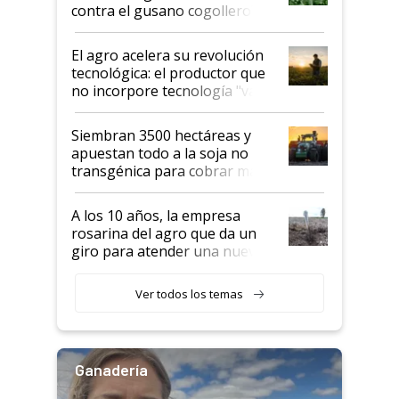
rendimiento
contra el gusano cogollero? El
desafío de una tecnología clave
El agro acelera su revolución
tecnológica: el productor que
no incorpore tecnología "va a
perder el tren"
Siembran 3500 hectáreas y
apuestan todo a la soja no
transgénica para cobrar más
por tonelada: compraron un
semillero
A los 10 años, la empresa
rosarina del agro que da un
giro para atender una nueva
etapa en el agro
Ver todos los temas
Ganadería