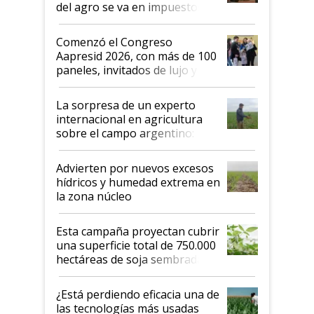
del agro se va en impuestos:
"No es bueno que en
Argentina se sigan discutiendo
Comenzó el Congreso
las mismas cosas de hace 50
Aapresid 2026, con más de 100
años"
paneles, invitados de lujo y
todas las tendencias
La sorpresa de un experto
internacional en agricultura
sobre el campo argentino:
"Estoy muy impresionado"
Advierten por nuevos excesos
hídricos y humedad extrema en
la zona núcleo
Esta campaña proyectan cubrir
una superficie total de 750.000
hectáreas de soja sembradas
con una nueva generación de
variedades que marcan un
¿Está perdiendo eficacia una de
salto tecnológico en genética y
las tecnologías más usadas