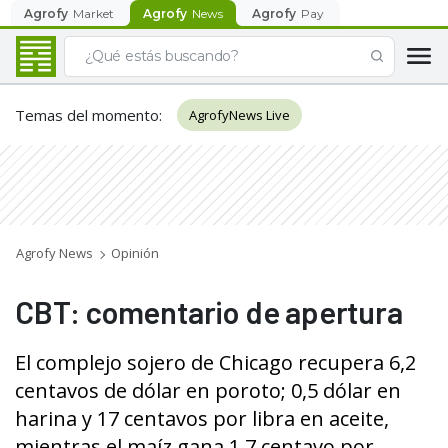
Agrofy
Market
Agrofy
News
Agrofy
Pay
Temas del momento
:
AgrofyNews Live
Agrofy News
Opinión
CBT: comentario de apertura
El complejo sojero de Chicago recupera 6,2
centavos de dólar en poroto; 0,5 dólar en
harina y 17 centavos por libra en aceite,
mientras el maíz gana 1,7 centavo por