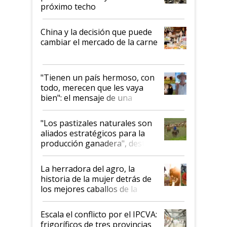
próximo techo
China y la decisión que puede
cambiar el mercado de la carne
"Tienen un país hermoso, con
todo, merecen que les vaya
bien": el mensaje de una
ganadera uruguaya sobre las
oportunidades que se abren
"Los pastizales naturales son
para el agro en Argentina, con
aliados estratégicos para la
foco en la carne
producción ganadera", destaca
la iniciativa que ya reúne a 46
establecimientos en Argentina
La herradora del agro, la
historia de la mujer detrás de
los mejores caballos de la
Argentina y los mitos que
todavía hacen sufrir a estos
Escala el conflicto por el IPCVA:
animales: "Mientras me
frigoríficos de tres provincias