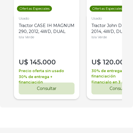
Ofertas Especiales
Ofertas Especiales
Usado
Usado
Tractor CASE IH MAGNUM
Tractor John Deere 
290, 2012, 4WD, DUAL
2014, 4WD, DUAL
Isla Verde
Isla Verde
U$
145.000
U$
120.000
Precio oferta sin usado
30% de entrega +
financiación
30% de entrega +
financiación
Financialo en 3 años
Consultar
Consultar