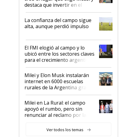
destaca que invertir en el
kirchnerismo era como "darle
plata a un hijo para droga":
La confianza del campo sigue
Juan Félix Rossetti, el libertario
alta, aunque perdió impulso
que de una dura crisis salió
más fuerte y apuesta al cambio
de Milei
El FMI elogió al campo y lo
ubicó entre los sectores claves
para el crecimiento argentino
Milei y Elon Musk instalarán
internet en 6000 escuelas
rurales de la Argentina gracias
a un acuerdo con Starlink
Milei en La Rural: el campo
apoyó el rumbo, pero sin
renunciar al reclamo por las
retenciones
Ver todos los temas