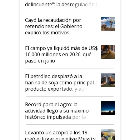
delincuente”: la desregulación llegó
al Congreso Aapresid y hasta se
habló del financiamiento al IPCVA
Cayó la recaudación por
retenciones: el Gobierno
explicó los motivos
El campo ya liquidó más de US$
16.000 millones en 2026: qué
pasó en julio
El petróleo desplazó a la
harina de soja como principal
producto exportado, y aún así
el agro aportó casi seis de cada
diez dólares y sostuvo el
Récord para el agro: la
liderazgo en un semestre
actividad llegó a su máximo
récord
histórico impulsada por la
cosecha y las exportaciones
Levantó un acopio a los 19,
creó el lugar que elige Messi y