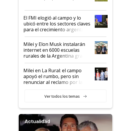
que de una dura crisis salió
más fuerte y apuesta al cambio
de Milei
El FMI elogió al campo y lo
ubicó entre los sectores claves
para el crecimiento argentino
Milei y Elon Musk instalarán
internet en 6000 escuelas
rurales de la Argentina gracias
a un acuerdo con Starlink
Milei en La Rural: el campo
apoyó el rumbo, pero sin
renunciar al reclamo por las
retenciones
Ver todos los temas
Actualidad