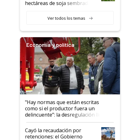
hectáreas de soja sembradas
con una nueva generación de
variedades que marcan un
Ver todos los temas
salto tecnológico en genética y
rendimiento
Economía y política
"Hay normas que están escritas
como si el productor fuera un
delincuente”: la desregulación llegó
al Congreso Aapresid y hasta se
habló del financiamiento al IPCVA
Cayó la recaudación por
retenciones: el Gobierno