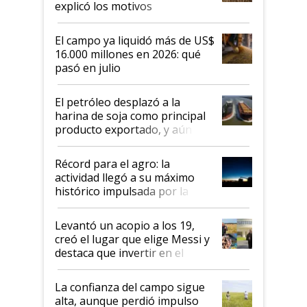
explicó los motivos
El campo ya liquidó más de US$
16.000 millones en 2026: qué
pasó en julio
El petróleo desplazó a la
harina de soja como principal
producto exportado, y aún así
el agro aportó casi seis de cada
diez dólares y sostuvo el
Récord para el agro: la
liderazgo en un semestre
actividad llegó a su máximo
récord
histórico impulsada por la
cosecha y las exportaciones
Levantó un acopio a los 19,
creó el lugar que elige Messi y
destaca que invertir en el
kirchnerismo era como "darle
plata a un hijo para droga":
La confianza del campo sigue
Juan Félix Rossetti, el libertario
alta, aunque perdió impulso