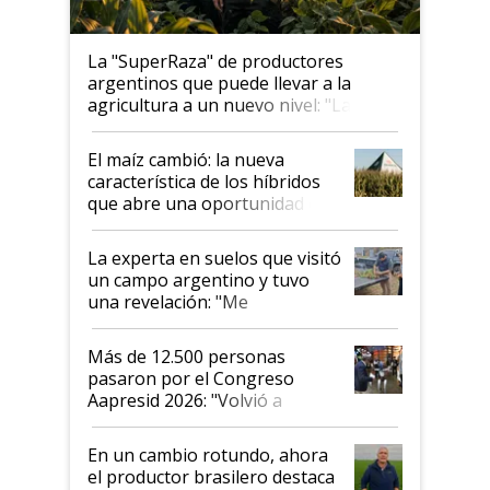
La "SuperRaza" de productores
argentinos que puede llevar a la
agricultura a un nuevo nivel: "Las
posibilidades de crecimiento son
infinitas"
El maíz cambió: la nueva
característica de los híbridos
que abre una oportunidad en
el lote
La experta en suelos que visitó
un campo argentino y tuvo
una revelación: "Me
impresionó mucho"
Más de 12.500 personas
pasaron por el Congreso
Aapresid 2026: "Volvió a
demostrar que hablar del
suelo es hablar de todo el
En un cambio rotundo, ahora
sistema productivo"
el productor brasilero destaca