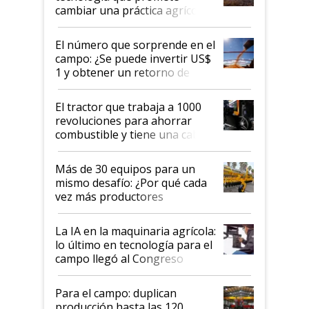
cambiar una práctica agrícola
clave: ¿Y si analizar el suelo
fuera tan simple como apretar
El número que sorprende en el
un botón?
campo: ¿Se puede invertir US$
1 y obtener un retorno de
hasta US$ 10 en agricultura?
El tractor que trabaja a 1000
revoluciones para ahorrar
combustible y tiene una cabina
que parece una computadora:
lo último en el mundo,
Más de 30 equipos para un
disponible en Argentina
mismo desafío: ¿Por qué cada
vez más productores
incorporan fertilizante bajo
tierra?
La IA en la maquinaria agrícola:
lo último en tecnología para el
campo llegó al Congreso
Aapresid 2026
Para el campo: duplican
producción hasta las 120