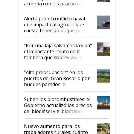
acuerda con los prácticos y
suspende el decreto de
desregulación
Alerta por el conflicto naval
que impacta al agro: lo que
cuesta tener un buque parado
y el peligro de que Argentina
pase a ser "país sucio"
"Por una laja salvamos la vida":
el impactante relato de la
tambera que sobrevivió al
tornado
“Alta preocupación” en los
puertos del Gran Rosario por
buques parados: el
funcionamiento de las
exportadoras en tensión tras
Suben los biocombustibles: el
la medida de fuerza de los
Gobierno actualizó los precios
prácticos
del biodiésel y el bioetanol
Nuevo aumento para los
trabajadores rurales: cuánto