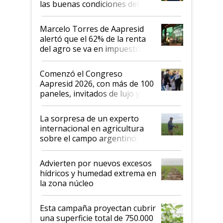
las buenas condiciones del
agro argentino para invertir:
"Los veo más motivados"
Marcelo Torres de Aapresid
alertó que el 62% de la renta
del agro se va en impuestos:
"No es bueno que en
Argentina se sigan discutiendo
Comenzó el Congreso
las mismas cosas de hace 50
Aapresid 2026, con más de 100
años"
paneles, invitados de lujo y
todas las tendencias
La sorpresa de un experto
internacional en agricultura
sobre el campo argentino:
"Estoy muy impresionado"
Advierten por nuevos excesos
hídricos y humedad extrema en
la zona núcleo
Esta campaña proyectan cubrir
una superficie total de 750.000