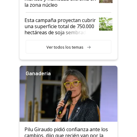
la zona núcleo
Esta campaña proyectan cubrir
una superficie total de 750.000
hectáreas de soja sembradas
con una nueva generación de
variedades que marcan un
Ver todos los temas
salto tecnológico en genética y
rendimiento
Ganadería
Pilu Giraudo pidió confianza ante los
cambios, dijo que recién van por la