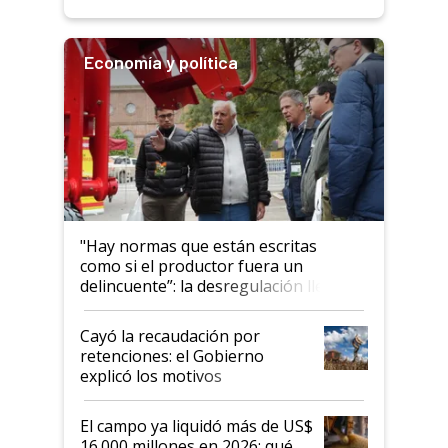
Economía y política
"Hay normas que están escritas
como si el productor fuera un
delincuente”: la desregulación llegó
al Congreso Aapresid y hasta se
habló del financiamiento al IPCVA
Cayó la recaudación por
retenciones: el Gobierno
explicó los motivos
El campo ya liquidó más de US$
16.000 millones en 2026: qué