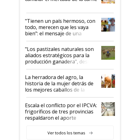
"Tienen un país hermoso, con
todo, merecen que les vaya
bien": el mensaje de una
ganadera uruguaya sobre las
oportunidades que se abren
"Los pastizales naturales son
para el agro en Argentina, con
aliados estratégicos para la
foco en la carne
producción ganadera", destaca
la iniciativa que ya reúne a 46
establecimientos en Argentina
La herradora del agro, la
historia de la mujer detrás de
los mejores caballos de la
Argentina y los mitos que
todavía hacen sufrir a estos
Escala el conflicto por el IPCVA:
animales: "Mientras me
frigoríficos de tres provincias
descalificaban, yo seguí
respaldaron el aporte
haciendo currículum"
obligatorio
Ver todos los temas