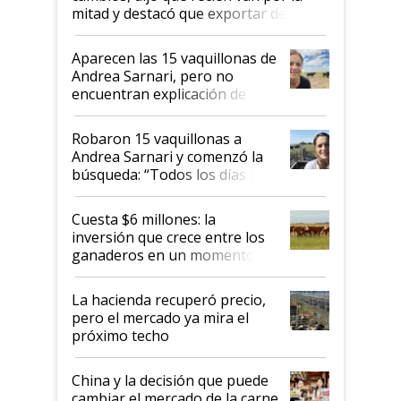
mitad y destacó que exportar dejó de
ser "para unos pocos": "Tenemos un
mandato muy claro del gobierno
Aparecen las 15 vaquillonas de
nacional"
Andrea Sarnari, pero no
encuentran explicación de
cómo llegaron allí
Robaron 15 vaquillonas a
Andrea Sarnari y comenzó la
búsqueda: “Todos los días le
toca a algún productor”
Cuesta $6 millones: la
inversión que crece entre los
ganaderos en un momento
histórico para la actividad
La hacienda recuperó precio,
pero el mercado ya mira el
próximo techo
China y la decisión que puede
cambiar el mercado de la carne