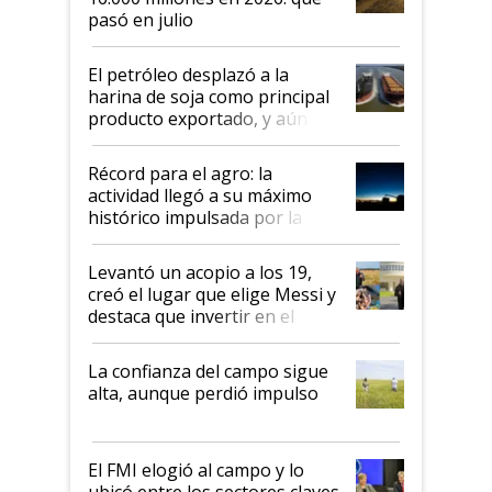
pasó en julio
El petróleo desplazó a la
harina de soja como principal
producto exportado, y aún así
el agro aportó casi seis de cada
diez dólares y sostuvo el
Récord para el agro: la
liderazgo en un semestre
actividad llegó a su máximo
récord
histórico impulsada por la
cosecha y las exportaciones
Levantó un acopio a los 19,
creó el lugar que elige Messi y
destaca que invertir en el
kirchnerismo era como "darle
plata a un hijo para droga":
La confianza del campo sigue
Juan Félix Rossetti, el libertario
alta, aunque perdió impulso
que de una dura crisis salió
más fuerte y apuesta al cambio
de Milei
El FMI elogió al campo y lo
ubicó entre los sectores claves