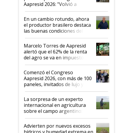
Aapresid 2026: "Volvió a
demostrar que hablar del
suelo es hablar de todo el
En un cambio rotundo, ahora
sistema productivo"
el productor brasilero destaca
las buenas condiciones del
agro argentino para invertir:
"Los veo más motivados"
Marcelo Torres de Aapresid
alertó que el 62% de la renta
del agro se va en impuestos:
"No es bueno que en
Argentina se sigan discutiendo
Comenzó el Congreso
las mismas cosas de hace 50
Aapresid 2026, con más de 100
años"
paneles, invitados de lujo y
todas las tendencias
La sorpresa de un experto
internacional en agricultura
sobre el campo argentino:
"Estoy muy impresionado"
Advierten por nuevos excesos
hídricos y humedad extrema en