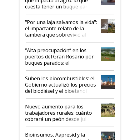
que impacta al agro: lo que
cuesta tener un buque parado
y el peligro de que Argentina
pase a ser "país sucio"
"Por una laja salvamos la vida":
el impactante relato de la
tambera que sobrevivió al
tornado
“Alta preocupación” en los
puertos del Gran Rosario por
buques parados: el
funcionamiento de las
exportadoras en tensión tras
Suben los biocombustibles: el
la medida de fuerza de los
Gobierno actualizó los precios
prácticos
del biodiésel y el bioetanol
Nuevo aumento para los
trabajadores rurales: cuánto
cobrará un peón desde julio
Bioinsumos, Aapresid y la