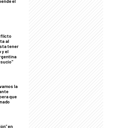
pende el
flicto
ta al
esta tener
 y el
Argentina
 sucio"
lvamos la
tante
mbera que
rnado
ión” en