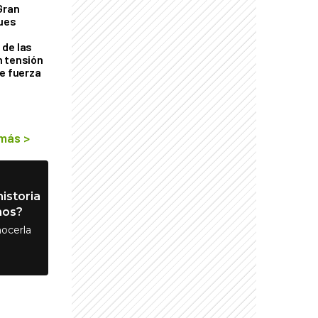
Gran
ques
de las
n tensión
de fuerza
s
 más
>
istoria
nos?
ocerla