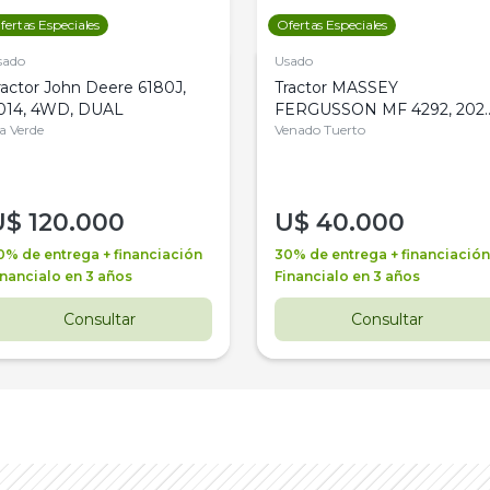
fertas Especiales
Ofertas Especiales
sado
Usado
ractor John Deere 6180J,
Tractor MASSEY
014, 4WD, DUAL
FERGUSSON MF 4292, 2020
la Verde
4WD, PATON
Venado Tuerto
U$
120.000
U$
40.000
0% de entrega + financiación
30% de entrega + financiación
inancialo en 3 años
Financialo en 3 años
Consultar
Consultar