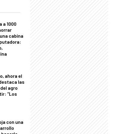
a a 1000
horrar
 una cabina
putadora:
o,
tina
o, ahora el
 destaca las
del agro
tir: "Los
"
oja con una
arrollo
 hacerlo