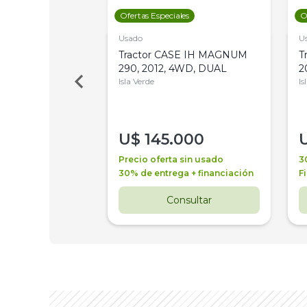
les
Ofertas Especiales
O
Usado
U
a Metalfor 7040,
Tractor CASE IH MAGNUM
T
Bot 32 Mts
290, 2012, 4WD, DUAL
2
Isla Verde
Is
000
U$
145.000
a + financiación
Precio oferta sin usado
3
 4 años
30% de entrega + financiación
F
nsultar
Consultar