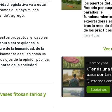
los puertos del 
idad legislativa va a estar
Rosario por bu
peramos que haya mucha
parados: el
endo”, agregó.
funcionamiento 
exportadoras e
tras la medida 
de los práctico
hace 4 días
estos proyectos, el caso es
isputa entre quienes la
Ver
re de la humanidad, de la
cisamente ese uso como un
os ojos de la opinión pública,
El campo y vos
 parte de la sociedad
¿Tenés una h
para contar
Queremos con
Escribinos
ases fitosanitarios y