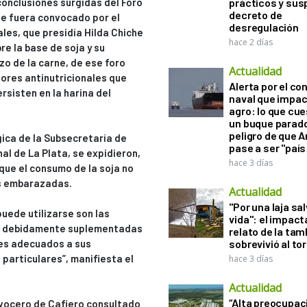
onclusiones surgidas del Foro
prácticos y sus
decreto de
ue fuera convocado por el
desregulación
les, que presidía Hilda Chiche
hace 2 días
e la base de soja y su
o de la carne, de ese foro
Actualidad
tores antinutricionales que
Alerta por el con
ersisten en la harina del
naval que impac
.
agro: lo que cu
un buque parado
peligro de que 
ica de la Subsecretaría de
pase a ser "país
al de La Plata, se expidieron,
hace 3 días
que el consumo de la soja no
es embarazadas.
Actualidad
"Por una laja sa
puede utilizarse son las
vida": el impac
ja, debidamente suplementadas
relato de la ta
les adecuados a sus
sobrevivió al to
 particulares”, manifiesta el
hace 3 días
Actualidad
“Alta preocupac
 vocero de Cafiero consultado