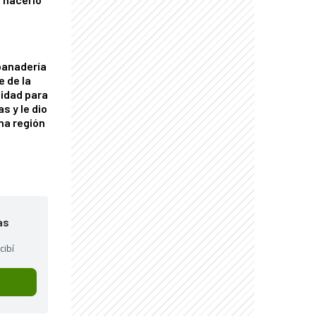
panadería
e de la
idad para
s y le dio
una región
as
cibí