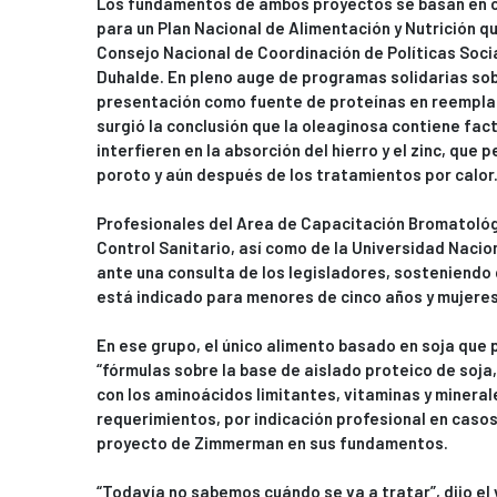
Los fundamentos de ambos proyectos se basan en c
para un Plan Nacional de Alimentación y Nutrición q
Consejo Nacional de Coordinación de Políticas Socia
Duhalde. En pleno auge de programas solidarias sobr
presentación como fuente de proteínas en reemplaz
surgió la conclusión que la oleaginosa contiene fac
interfieren en la absorción del hierro y el zinc, que p
poroto y aún después de los tratamientos por calor
Profesionales del Area de Capacitación Bromatológ
Control Sanitario, así como de la Universidad Nacion
ante una consulta de los legisladores, sosteniendo 
está indicado para menores de cinco años y mujer
En ese grupo, el único alimento basado en soja que 
“fórmulas sobre la base de aislado proteico de so
con los aminoácidos limitantes, vitaminas y minera
requerimientos, por indicación profesional en casos
proyecto de Zimmerman en sus fundamentos.
“Todavía no sabemos cuándo se va a tratar”, dijo el