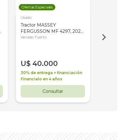
Ofertas Especiales
Ofertas Especiales
Usado
Usado
Tractor MASSEY
Tractor AGCO ALL
,
FERGUSSON MF 4297, 2020,
2003, 4WD, PA
4WD, PATON
Venado Tuerto
Venado Tuerto
U$
40.000
U$
30.000
30% de entrega + financiación
30% de entrega + 
Financialo en 4 años
Financialo en 3 a
Consultar
Consul