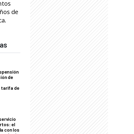
ntos
iños de
ca.
das
uspensión
ción de
 tarifa de
servicio
rtos: el
a con los