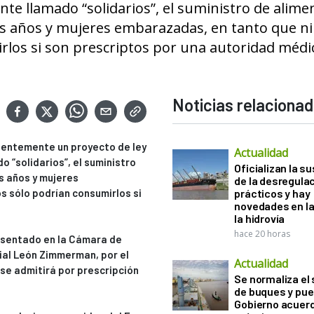
e llamado “solidarios”, el suministro de alime
os años y mujeres embarazadas, en tanto que n
rlos si son prescriptos por una autoridad médi
Noticias relaciona
ientemente un proyecto de ley
Actualidad
 “solidarios”, el suministro
Oficializan la s
s años y mujeres
de la desregula
s sólo podrían consumirlos si
prácticos y hay
novedades en la
la hidrovía
hace 20 horas
resentado en la Cámara de
ial León Zimmerman, por el
Actualidad
 se admitirá por prescripción
Se normaliza el 
de buques y pue
Gobierno acuerd