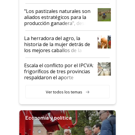
ganadera uruguaya sobre las
oportunidades que se abren
"Los pastizales naturales son
para el agro en Argentina, con
aliados estratégicos para la
foco en la carne
producción ganadera", destaca
la iniciativa que ya reúne a 46
establecimientos en Argentina
La herradora del agro, la
historia de la mujer detrás de
los mejores caballos de la
Argentina y los mitos que
todavía hacen sufrir a estos
Escala el conflicto por el IPCVA:
animales: "Mientras me
frigoríficos de tres provincias
descalificaban, yo seguí
respaldaron el aporte
haciendo currículum"
obligatorio
Ver todos los temas
Economía y política