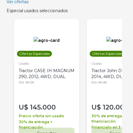
Ver ofertas
Especial usados seleccionados
Ofertas Especiales
Ofertas Especiales
Usado
Usado
Tractor CASE IH MAGNUM
Tractor John Deere 
290, 2012, 4WD, DUAL
2014, 4WD, DUAL
Isla Verde
Isla Verde
U$
145.000
U$
120.000
Precio oferta sin usado
30% de entrega +
financiación
30% de entrega +
financiación
Financialo en 3 años