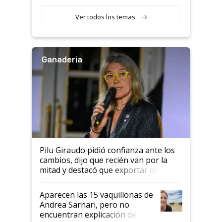
con una nueva generación de
variedades que marcan un
Ver todos los temas
salto tecnológico en genética y
rendimiento
Ganadería
Pilu Giraudo pidió confianza ante los
cambios, dijo que recién van por la
mitad y destacó que exportar dejó de
ser "para unos pocos": "Tenemos un
mandato muy claro del gobierno
Aparecen las 15 vaquillonas de
nacional"
Andrea Sarnari, pero no
encuentran explicación de