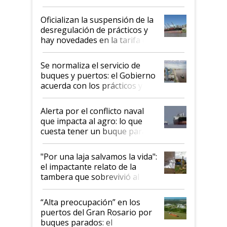
Oficializan la suspensión de la
desregulación de prácticos y
hay novedades en la tarifa de
la hidrovía
Se normaliza el servicio de
buques y puertos: el Gobierno
acuerda con los prácticos y
suspende el decreto de
desregulación
Alerta por el conflicto naval
que impacta al agro: lo que
cuesta tener un buque parado
y el peligro de que Argentina
pase a ser "país sucio"
"Por una laja salvamos la vida":
el impactante relato de la
tambera que sobrevivió al
tornado
“Alta preocupación” en los
puertos del Gran Rosario por
buques parados: el