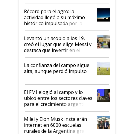
el agro aportó casi seis de cada
diez dólares y sostuvo el
Récord para el agro: la
liderazgo en un semestre
actividad llegó a su máximo
récord
histórico impulsada por la
cosecha y las exportaciones
Levantó un acopio a los 19,
creó el lugar que elige Messi y
destaca que invertir en el
kirchnerismo era como "darle
plata a un hijo para droga":
La confianza del campo sigue
Juan Félix Rossetti, el libertario
alta, aunque perdió impulso
que de una dura crisis salió
más fuerte y apuesta al cambio
de Milei
El FMI elogió al campo y lo
ubicó entre los sectores claves
para el crecimiento argentino
Milei y Elon Musk instalarán
internet en 6000 escuelas
rurales de la Argentina gracias