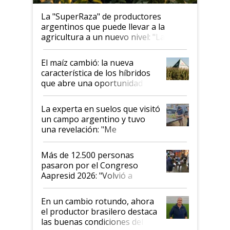
La "SuperRaza" de productores
argentinos que puede llevar a la
agricultura a un nuevo nivel: "Las
posibilidades de crecimiento son
infinitas"
El maíz cambió: la nueva
característica de los híbridos
que abre una oportunidad en
el lote
La experta en suelos que visitó
un campo argentino y tuvo
una revelación: "Me
impresionó mucho"
Más de 12.500 personas
pasaron por el Congreso
Aapresid 2026: "Volvió a
demostrar que hablar del
suelo es hablar de todo el
En un cambio rotundo, ahora
sistema productivo"
el productor brasilero destaca
las buenas condiciones del