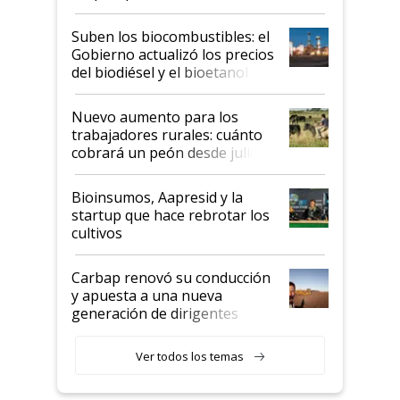
funcionamiento de las
exportadoras en tensión tras
Suben los biocombustibles: el
la medida de fuerza de los
Gobierno actualizó los precios
prácticos
del biodiésel y el bioetanol
Nuevo aumento para los
trabajadores rurales: cuánto
cobrará un peón desde julio
Bioinsumos, Aapresid y la
startup que hace rebrotar los
cultivos
Carbap renovó su conducción
y apuesta a una nueva
generación de dirigentes
rurales
Ver todos los temas