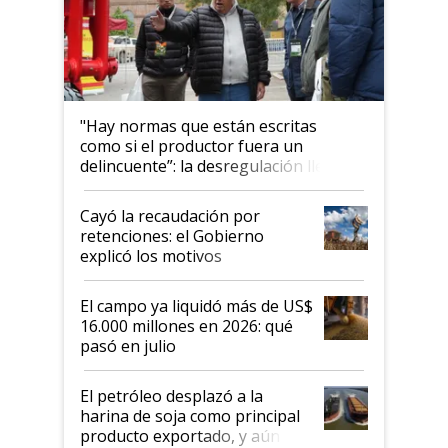
"Hay normas que están escritas
como si el productor fuera un
delincuente”: la desregulación llegó
al Congreso Aapresid y hasta se
habló del financiamiento al IPCVA
Cayó la recaudación por
retenciones: el Gobierno
explicó los motivos
El campo ya liquidó más de US$
16.000 millones en 2026: qué
pasó en julio
El petróleo desplazó a la
harina de soja como principal
producto exportado, y aún así