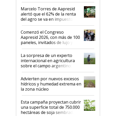
agro argentino para invertir:
"Los veo más motivados"
Marcelo Torres de Aapresid
alertó que el 62% de la renta
del agro se va en impuestos:
"No es bueno que en
Argentina se sigan discutiendo
Comenzó el Congreso
las mismas cosas de hace 50
Aapresid 2026, con más de 100
años"
paneles, invitados de lujo y
todas las tendencias
La sorpresa de un experto
internacional en agricultura
sobre el campo argentino:
"Estoy muy impresionado"
Advierten por nuevos excesos
hídricos y humedad extrema en
la zona núcleo
Esta campaña proyectan cubrir
una superficie total de 750.000
hectáreas de soja sembradas