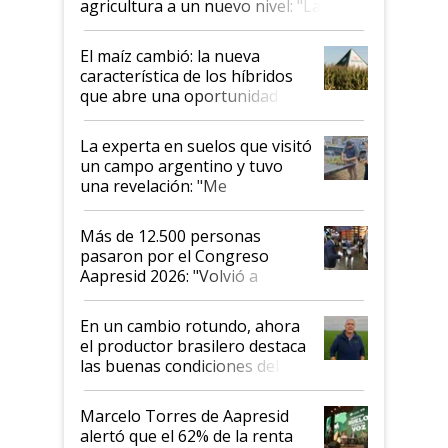
agricultura a un nuevo nivel: "Las
posibilidades de crecimiento son
infinitas"
El maíz cambió: la nueva
característica de los híbridos
que abre una oportunidad en
el lote
La experta en suelos que visitó
un campo argentino y tuvo
una revelación: "Me
impresionó mucho"
Más de 12.500 personas
pasaron por el Congreso
Aapresid 2026: "Volvió a
demostrar que hablar del
suelo es hablar de todo el
En un cambio rotundo, ahora
sistema productivo"
el productor brasilero destaca
las buenas condiciones del
agro argentino para invertir:
"Los veo más motivados"
Marcelo Torres de Aapresid
alertó que el 62% de la renta