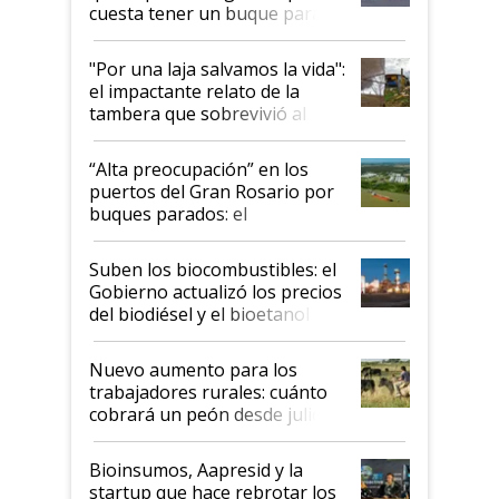
cuesta tener un buque parado
y el peligro de que Argentina
pase a ser "país sucio"
"Por una laja salvamos la vida":
el impactante relato de la
tambera que sobrevivió al
tornado
“Alta preocupación” en los
puertos del Gran Rosario por
buques parados: el
funcionamiento de las
exportadoras en tensión tras
Suben los biocombustibles: el
la medida de fuerza de los
Gobierno actualizó los precios
prácticos
del biodiésel y el bioetanol
Nuevo aumento para los
trabajadores rurales: cuánto
cobrará un peón desde julio
Bioinsumos, Aapresid y la
startup que hace rebrotar los