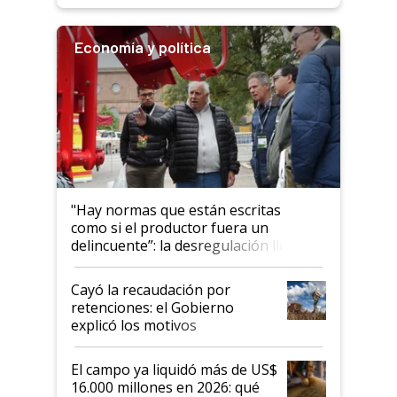
Economía y política
"Hay normas que están escritas
como si el productor fuera un
delincuente”: la desregulación llegó
al Congreso Aapresid y hasta se
habló del financiamiento al IPCVA
Cayó la recaudación por
retenciones: el Gobierno
explicó los motivos
El campo ya liquidó más de US$
16.000 millones en 2026: qué