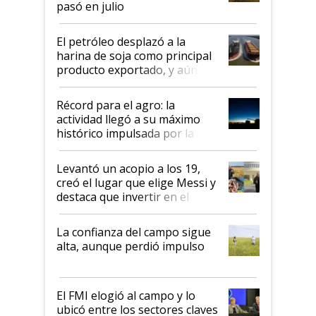
pasó en julio
El petróleo desplazó a la
harina de soja como principal
producto exportado, y aún así
el agro aportó casi seis de cada
diez dólares y sostuvo el
Récord para el agro: la
liderazgo en un semestre
actividad llegó a su máximo
récord
histórico impulsada por la
cosecha y las exportaciones
Levantó un acopio a los 19,
creó el lugar que elige Messi y
destaca que invertir en el
kirchnerismo era como "darle
plata a un hijo para droga":
La confianza del campo sigue
Juan Félix Rossetti, el libertario
alta, aunque perdió impulso
que de una dura crisis salió
más fuerte y apuesta al cambio
de Milei
El FMI elogió al campo y lo
ubicó entre los sectores claves