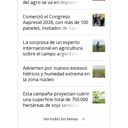
del agro se va en impuestos:
"No es bueno que en
Argentina se sigan discutiendo
Comenzó el Congreso
las mismas cosas de hace 50
Aapresid 2026, con más de 100
años"
paneles, invitados de lujo y
todas las tendencias
La sorpresa de un experto
internacional en agricultura
sobre el campo argentino:
"Estoy muy impresionado"
Advierten por nuevos excesos
hídricos y humedad extrema en
la zona núcleo
Esta campaña proyectan cubrir
una superficie total de 750.000
hectáreas de soja sembradas
con una nueva generación de
variedades que marcan un
Ver todos los temas
salto tecnológico en genética y
rendimiento