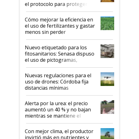
el protocolo para proteger la
propiedad intelectual
Cómo mejorar la eficiencia en
el uso de fertilizantes y gastar
menos sin perder
productividad en la campaña
fina
Nuevo etiquetado para los
fitosanitarios: Senasa dispuso
el uso de pictogramas,
palabras de advertencia e
indicaciones
Nuevas regulaciones para el
uso de drones: Córdoba fija
distancias mínimas
Alerta por la urea: el precio
aumentó un 40 % y no bajan
mientras se mantiene el
conflicto en Medio Oriente
Con mejor clima, el productor
invirtió más en nutrientes y