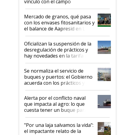
vínculo con el campo
Mercado de granos, qué pasa
con los envases fitosanitarios y
el balance de Aapresid en La
Posta
Oficializan la suspensión de la
desregulación de prácticos y
hay novedades en la tarifa de
la hidrovía
Se normaliza el servicio de
buques y puertos: el Gobierno
acuerda con los prácticos y
suspende el decreto de
desregulación
Alerta por el conflicto naval
que impacta al agro: lo que
cuesta tener un buque parado
y el peligro de que Argentina
pase a ser "país sucio"
"Por una laja salvamos la vida":
el impactante relato de la