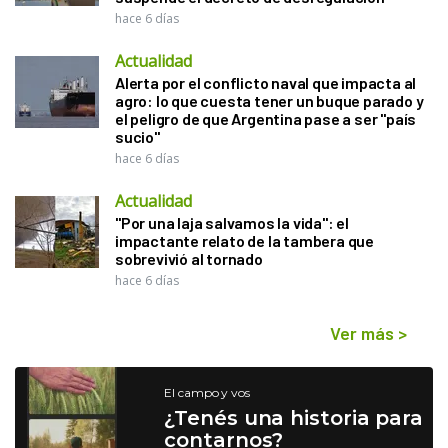
hace 6 días
Actualidad
Alerta por el conflicto naval que impacta al
agro: lo que cuesta tener un buque parado y
el peligro de que Argentina pase a ser "país
sucio"
hace 6 días
Actualidad
"Por una laja salvamos la vida": el
impactante relato de la tambera que
sobrevivió al tornado
hace 6 días
Ver más
>
El campo y vos
¿Tenés una historia para
contarnos?