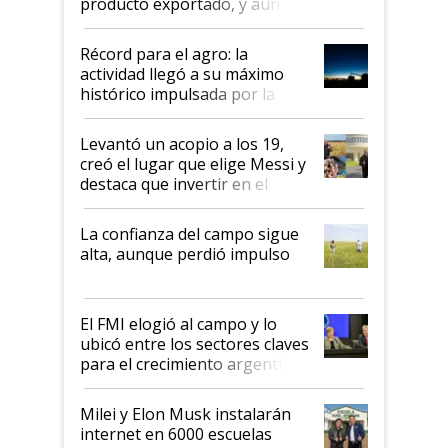
producto exportado, y aún así
el agro aportó casi seis de cada
diez dólares y sostuvo el
Récord para el agro: la
liderazgo en un semestre
actividad llegó a su máximo
récord
histórico impulsada por la
cosecha y las exportaciones
Levantó un acopio a los 19,
creó el lugar que elige Messi y
destaca que invertir en el
kirchnerismo era como "darle
plata a un hijo para droga":
La confianza del campo sigue
Juan Félix Rossetti, el libertario
alta, aunque perdió impulso
que de una dura crisis salió
más fuerte y apuesta al cambio
de Milei
El FMI elogió al campo y lo
ubicó entre los sectores claves
para el crecimiento argentino
Milei y Elon Musk instalarán
internet en 6000 escuelas