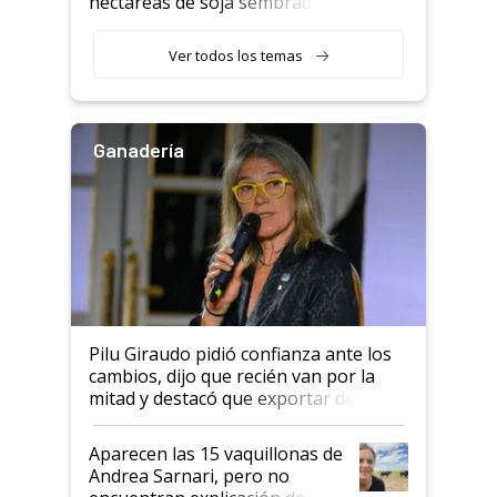
hectáreas de soja sembradas
con una nueva generación de
variedades que marcan un
Ver todos los temas
salto tecnológico en genética y
rendimiento
Ganadería
Pilu Giraudo pidió confianza ante los
cambios, dijo que recién van por la
mitad y destacó que exportar dejó de
ser "para unos pocos": "Tenemos un
mandato muy claro del gobierno
Aparecen las 15 vaquillonas de
nacional"
Andrea Sarnari, pero no