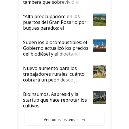
tambera que sobrevivió al
tornado
“Alta preocupación” en los
puertos del Gran Rosario por
buques parados: el
funcionamiento de las
exportadoras en tensión tras
Suben los biocombustibles: el
la medida de fuerza de los
Gobierno actualizó los precios
prácticos
del biodiésel y el bioetanol
Nuevo aumento para los
trabajadores rurales: cuánto
cobrará un peón desde julio
Bioinsumos, Aapresid y la
startup que hace rebrotar los
cultivos
Ver todos los temas