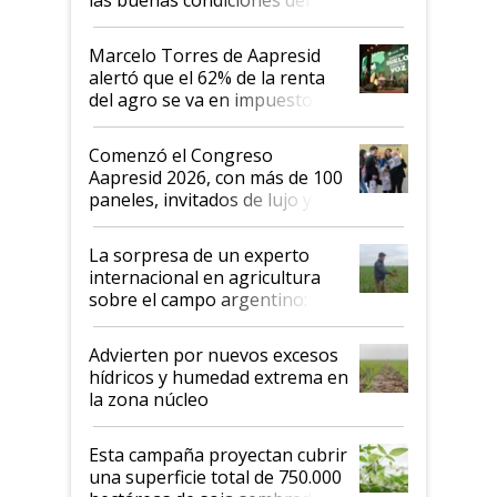
agro argentino para invertir:
"Los veo más motivados"
Marcelo Torres de Aapresid
alertó que el 62% de la renta
del agro se va en impuestos:
"No es bueno que en
Argentina se sigan discutiendo
Comenzó el Congreso
las mismas cosas de hace 50
Aapresid 2026, con más de 100
años"
paneles, invitados de lujo y
todas las tendencias
La sorpresa de un experto
internacional en agricultura
sobre el campo argentino:
"Estoy muy impresionado"
Advierten por nuevos excesos
hídricos y humedad extrema en
la zona núcleo
Esta campaña proyectan cubrir
una superficie total de 750.000