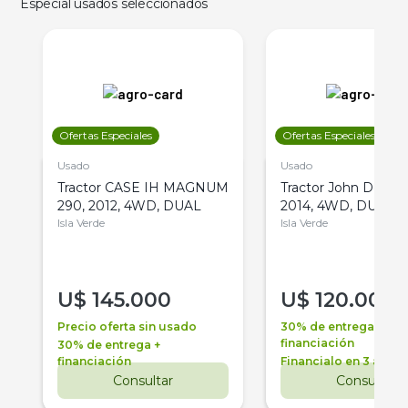
Especial usados seleccionados
Ofertas Especiales
Ofertas Especiales
Usado
Usado
Tractor CASE IH MAGNUM
Tractor John Deere 
290, 2012, 4WD, DUAL
2014, 4WD, DUAL
Isla Verde
Isla Verde
U$
145.000
U$
120.000
Precio oferta sin usado
30% de entrega +
financiación
30% de entrega +
financiación
Financialo en 3 años
Consultar
Consultar