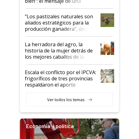
bien": el mensaje de una
ganadera uruguaya sobre las
oportunidades que se abren
"Los pastizales naturales son
para el agro en Argentina, con
aliados estratégicos para la
foco en la carne
producción ganadera", destaca
la iniciativa que ya reúne a 46
establecimientos en Argentina
La herradora del agro, la
historia de la mujer detrás de
los mejores caballos de la
Argentina y los mitos que
todavía hacen sufrir a estos
Escala el conflicto por el IPCVA:
animales: "Mientras me
frigoríficos de tres provincias
descalificaban, yo seguí
respaldaron el aporte
haciendo currículum"
obligatorio
Ver todos los temas
Economía y política