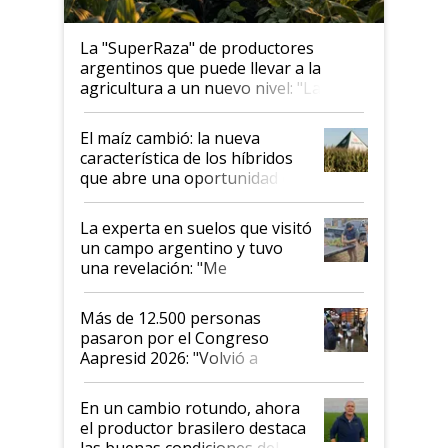
La "SuperRaza" de productores
argentinos que puede llevar a la
agricultura a un nuevo nivel: "Las
posibilidades de crecimiento son
infinitas"
El maíz cambió: la nueva
característica de los híbridos
que abre una oportunidad en
el lote
La experta en suelos que visitó
un campo argentino y tuvo
una revelación: "Me
impresionó mucho"
Más de 12.500 personas
pasaron por el Congreso
Aapresid 2026: "Volvió a
demostrar que hablar del
suelo es hablar de todo el
En un cambio rotundo, ahora
sistema productivo"
el productor brasilero destaca
las buenas condiciones del