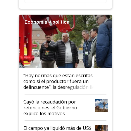
Economía y política
"Hay normas que están escritas
como si el productor fuera un
delincuente”: la desregulación llegó
al Congreso Aapresid y hasta se
habló del financiamiento al IPCVA
Cayó la recaudación por
retenciones: el Gobierno
explicó los motivos
El campo ya liquidó más de US$