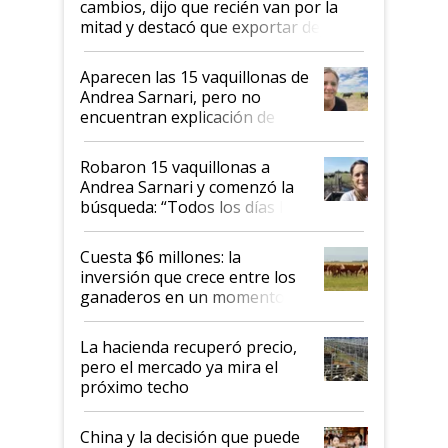
cambios, dijo que recién van por la
mitad y destacó que exportar dejó de
ser "para unos pocos": "Tenemos un
mandato muy claro del gobierno
Aparecen las 15 vaquillonas de
nacional"
Andrea Sarnari, pero no
encuentran explicación de
cómo llegaron allí
Robaron 15 vaquillonas a
Andrea Sarnari y comenzó la
búsqueda: “Todos los días le
toca a algún productor”
Cuesta $6 millones: la
inversión que crece entre los
ganaderos en un momento
histórico para la actividad
La hacienda recuperó precio,
pero el mercado ya mira el
próximo techo
China y la decisión que puede