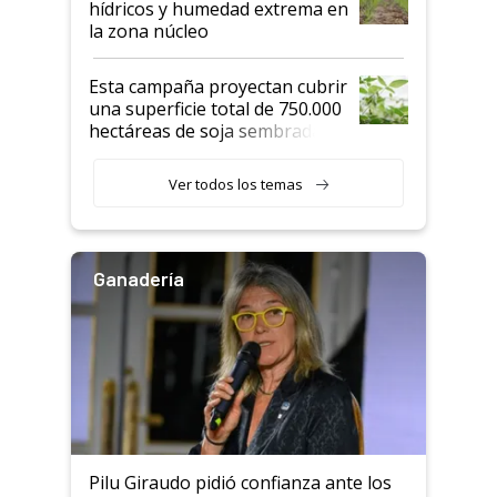
hídricos y humedad extrema en
la zona núcleo
Esta campaña proyectan cubrir
una superficie total de 750.000
hectáreas de soja sembradas
con una nueva generación de
variedades que marcan un
Ver todos los temas
salto tecnológico en genética y
rendimiento
Ganadería
Pilu Giraudo pidió confianza ante los