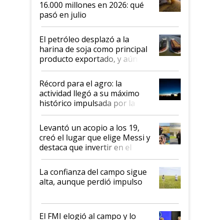
16.000 millones en 2026: qué
pasó en julio
El petróleo desplazó a la
harina de soja como principal
producto exportado, y aún así
el agro aportó casi seis de cada
diez dólares y sostuvo el
Récord para el agro: la
liderazgo en un semestre
actividad llegó a su máximo
récord
histórico impulsada por la
cosecha y las exportaciones
Levantó un acopio a los 19,
creó el lugar que elige Messi y
destaca que invertir en el
kirchnerismo era como "darle
plata a un hijo para droga":
La confianza del campo sigue
Juan Félix Rossetti, el libertario
alta, aunque perdió impulso
que de una dura crisis salió
más fuerte y apuesta al cambio
de Milei
El FMI elogió al campo y lo