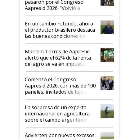
pasaron por el Congreso
Aapresid 2026: "Volvió a
demostrar que hablar del
suelo es hablar de todo el
En un cambio rotundo, ahora
sistema productivo"
el productor brasilero destaca
las buenas condiciones del
agro argentino para invertir:
"Los veo más motivados"
Marcelo Torres de Aapresid
alertó que el 62% de la renta
del agro se va en impuestos:
"No es bueno que en
Argentina se sigan discutiendo
Comenzó el Congreso
las mismas cosas de hace 50
Aapresid 2026, con más de 100
años"
paneles, invitados de lujo y
todas las tendencias
La sorpresa de un experto
internacional en agricultura
sobre el campo argentino:
"Estoy muy impresionado"
Advierten por nuevos excesos