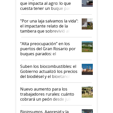
que impacta al agro: lo que
cuesta tener un buque parado
y el peligro de que Argentina
pase a ser "país sucio"
"Por una laja salvamos la vida":
el impactante relato de la
tambera que sobrevivió al
tornado
“Alta preocupación” en los
puertos del Gran Rosario por
buques parados: el
funcionamiento de las
exportadoras en tensión tras
Suben los biocombustibles: el
la medida de fuerza de los
Gobierno actualizó los precios
prácticos
del biodiésel y el bioetanol
Nuevo aumento para los
trabajadores rurales: cuánto
cobrará un peón desde julio
Bioinsumos, Aapresid y la