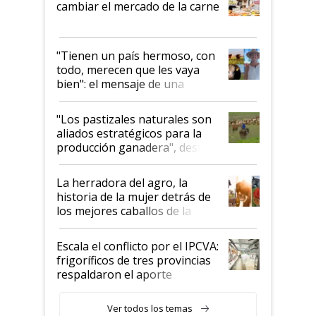
cambiar el mercado de la carne
"Tienen un país hermoso, con
todo, merecen que les vaya
bien": el mensaje de una
ganadera uruguaya sobre las
oportunidades que se abren
"Los pastizales naturales son
para el agro en Argentina, con
aliados estratégicos para la
foco en la carne
producción ganadera", destaca
la iniciativa que ya reúne a 46
establecimientos en Argentina
La herradora del agro, la
historia de la mujer detrás de
los mejores caballos de la
Argentina y los mitos que
todavía hacen sufrir a estos
Escala el conflicto por el IPCVA:
animales: "Mientras me
frigoríficos de tres provincias
descalificaban, yo seguí
respaldaron el aporte
haciendo currículum"
obligatorio
Ver todos los temas