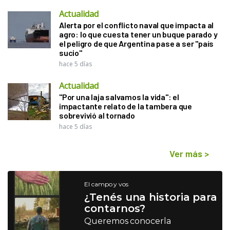
Actualidad
Alerta por el conflicto naval que impacta al
agro: lo que cuesta tener un buque parado y
el peligro de que Argentina pase a ser "país
sucio"
hace 5 días
Actualidad
"Por una laja salvamos la vida": el
impactante relato de la tambera que
sobrevivió al tornado
hace 5 días
Ver más
>
El campo y vos
¿Tenés una historia para
contarnos?
Queremos conocerla