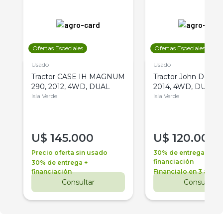
Ofertas Especiales
Ofertas Especiales
Usado
Usado
Tractor CASE IH MAGNUM
Tractor John Deere 
290, 2012, 4WD, DUAL
2014, 4WD, DUAL
Isla Verde
Isla Verde
U$
145.000
U$
120.000
Precio oferta sin usado
30% de entrega +
financiación
30% de entrega +
financiación
Financialo en 3 años
Consultar
Consultar