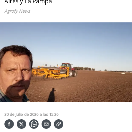
Aires y La Pampa
Agrofy News
30
de
Julio
de
2026
a las
15:26