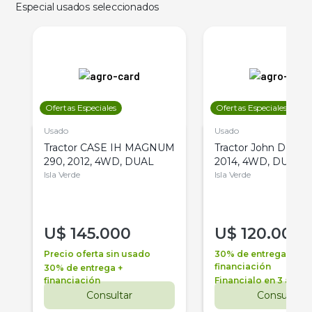
Especial usados seleccionados
Ofertas Especiales
Ofertas Especiales
Usado
Usado
Tractor CASE IH MAGNUM
Tractor John Deere 
290, 2012, 4WD, DUAL
2014, 4WD, DUAL
Isla Verde
Isla Verde
U$
145.000
U$
120.000
Precio oferta sin usado
30% de entrega +
financiación
30% de entrega +
financiación
Financialo en 3 años
Consultar
Consultar