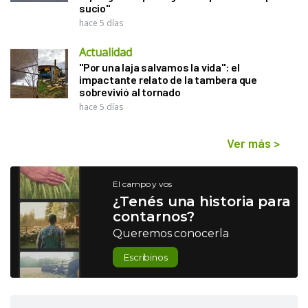
sucio"
hace 5 días
Actualidad
"Por una laja salvamos la vida": el
impactante relato de la tambera que
sobrevivió al tornado
hace 5 días
Ver más
>
El campo y vos
¿Tenés una historia para
contarnos?
Queremos conocerla
Escribinos