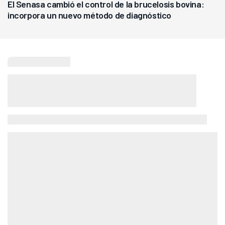
El Senasa cambió el control de la brucelosis bovina:
incorpora un nuevo método de diagnóstico
Seguí leyendo
Agricultura
Más de 12.500 personas pasaron
por el Congreso Aapresid 2026:
"Volvió a demostrar que hablar del
suelo es hablar de todo el sistema