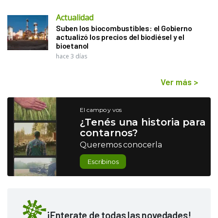
Actualidad
Suben los biocombustibles: el Gobierno
actualizó los precios del biodiésel y el
bioetanol
hace 3 días
Ver más
>
El campo y vos
¿Tenés una historia para
contarnos?
Queremos conocerla
Escribinos
¡Enterate de todas las novedades!