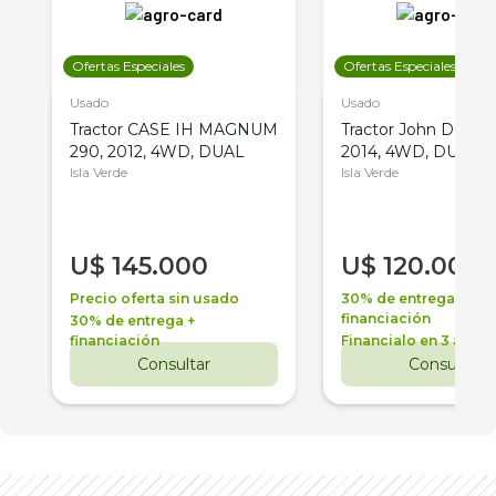
Ofertas Especiales
Ofertas Especiales
Usado
Usado
Tractor CASE IH MAGNUM
Tractor John Deere 
290, 2012, 4WD, DUAL
2014, 4WD, DUAL
Isla Verde
Isla Verde
U$
145.000
U$
120.000
Precio oferta sin usado
30% de entrega +
financiación
30% de entrega +
financiación
Financialo en 3 años
Consultar
Consultar