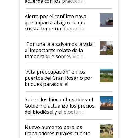
acuerda con los prácticos y
suspende el decreto de
desregulación
Alerta por el conflicto naval
que impacta al agro: lo que
cuesta tener un buque parado
y el peligro de que Argentina
pase a ser "país sucio"
"Por una laja salvamos la vida":
el impactante relato de la
tambera que sobrevivió al
tornado
“Alta preocupación” en los
puertos del Gran Rosario por
buques parados: el
funcionamiento de las
exportadoras en tensión tras
Suben los biocombustibles: el
la medida de fuerza de los
Gobierno actualizó los precios
prácticos
del biodiésel y el bioetanol
Nuevo aumento para los
trabajadores rurales: cuánto