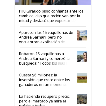
Pilu Giraudo pidió confianza ante los
cambios, dijo que recién van por la
mitad y destacó que exportar dejó de
ser "para unos pocos": "Tenemos un
mandato muy claro del gobierno
Aparecen las 15 vaquillonas de
nacional"
Andrea Sarnari, pero no
encuentran explicación de
cómo llegaron allí
Robaron 15 vaquillonas a
Andrea Sarnari y comenzó la
búsqueda: “Todos los días le
toca a algún productor”
Cuesta $6 millones: la
inversión que crece entre los
ganaderos en un momento
histórico para la actividad
La hacienda recuperó precio,
pero el mercado ya mira el
próximo techo