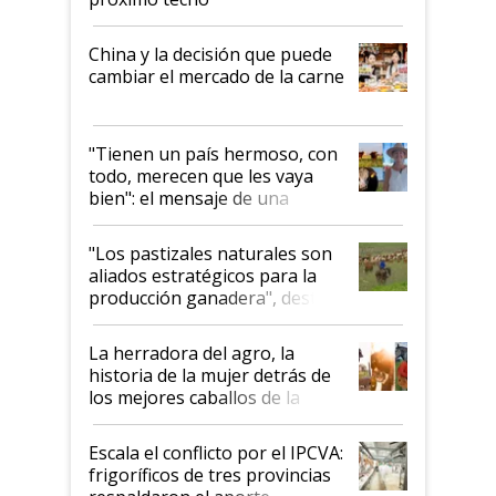
China y la decisión que puede
cambiar el mercado de la carne
"Tienen un país hermoso, con
todo, merecen que les vaya
bien": el mensaje de una
ganadera uruguaya sobre las
oportunidades que se abren
"Los pastizales naturales son
para el agro en Argentina, con
aliados estratégicos para la
foco en la carne
producción ganadera", destaca
la iniciativa que ya reúne a 46
establecimientos en Argentina
La herradora del agro, la
historia de la mujer detrás de
los mejores caballos de la
Argentina y los mitos que
todavía hacen sufrir a estos
Escala el conflicto por el IPCVA:
animales: "Mientras me
frigoríficos de tres provincias
descalificaban, yo seguí