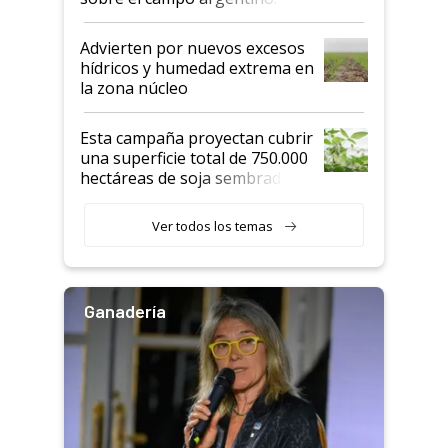
"Estoy muy impresionado"
Advierten por nuevos excesos
hídricos y humedad extrema en
la zona núcleo
Esta campaña proyectan cubrir
una superficie total de 750.000
hectáreas de soja sembradas
con una nueva generación de
variedades que marcan un
Ver todos los temas
salto tecnológico en genética y
rendimiento
Ganadería