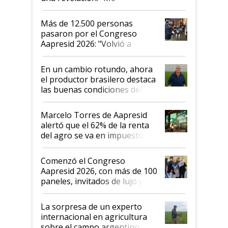
impresionó mucho"
Más de 12.500 personas
pasaron por el Congreso
Aapresid 2026: "Volvió a
demostrar que hablar del
suelo es hablar de todo el
En un cambio rotundo, ahora
sistema productivo"
el productor brasilero destaca
las buenas condiciones del
agro argentino para invertir:
"Los veo más motivados"
Marcelo Torres de Aapresid
alertó que el 62% de la renta
del agro se va en impuestos:
"No es bueno que en
Argentina se sigan discutiendo
Comenzó el Congreso
las mismas cosas de hace 50
Aapresid 2026, con más de 100
años"
paneles, invitados de lujo y
todas las tendencias
La sorpresa de un experto
internacional en agricultura
sobre el campo argentino: