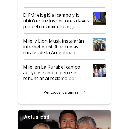
más fuerte y apuesta al cambio
de Milei
El FMI elogió al campo y lo
ubicó entre los sectores claves
para el crecimiento argentino
Milei y Elon Musk instalarán
internet en 6000 escuelas
rurales de la Argentina gracias
a un acuerdo con Starlink
Milei en La Rural: el campo
apoyó el rumbo, pero sin
renunciar al reclamo por las
retenciones
Ver todos los temas
Actualidad