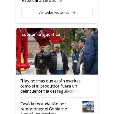
respaldaron el aporte
haciendo currículum"
obligatorio
Ver todos los temas
Economía y política
"Hay normas que están escritas
como si el productor fuera un
delincuente”: la desregulación llegó
al Congreso Aapresid y hasta se
habló del financiamiento al IPCVA
Cayó la recaudación por
retenciones: el Gobierno
explicó los motivos