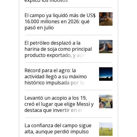
El campo ya liquidó más de US$
16.000 millones en 2026: qué
pasó en julio
El petróleo desplazó a la
harina de soja como principal
producto exportado, y aún así
el agro aportó casi seis de cada
diez dólares y sostuvo el
Récord para el agro: la
liderazgo en un semestre
actividad llegó a su máximo
récord
histórico impulsada por la
cosecha y las exportaciones
Levantó un acopio a los 19,
creó el lugar que elige Messi y
destaca que invertir en el
kirchnerismo era como "darle
plata a un hijo para droga":
La confianza del campo sigue
Juan Félix Rossetti, el libertario
alta, aunque perdió impulso
que de una dura crisis salió