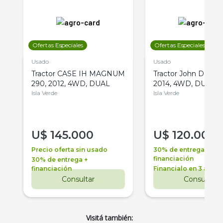
Ofertas Especiales
Ofertas Especiales
Usado
Usado
Tractor CASE IH MAGNUM
Tractor John Deere 
290, 2012, 4WD, DUAL
2014, 4WD, DUAL
Isla Verde
Isla Verde
U$
145.000
U$
120.000
Precio oferta sin usado
30% de entrega +
financiación
30% de entrega +
financiación
Financialo en 3 años
Consultar
Consultar
Visitá también: