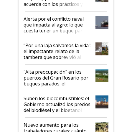
acuerda con los prácticos y
suspende el decreto de
desregulación
Alerta por el conflicto naval
que impacta al agro: lo que
cuesta tener un buque parado
y el peligro de que Argentina
pase a ser "país sucio"
"Por una laja salvamos la vida":
el impactante relato de la
tambera que sobrevivió al
tornado
“Alta preocupación” en los
puertos del Gran Rosario por
buques parados: el
funcionamiento de las
exportadoras en tensión tras
Suben los biocombustibles: el
la medida de fuerza de los
Gobierno actualizó los precios
prácticos
del biodiésel y el bioetanol
Nuevo aumento para los
trabajadores rurales: cuánto