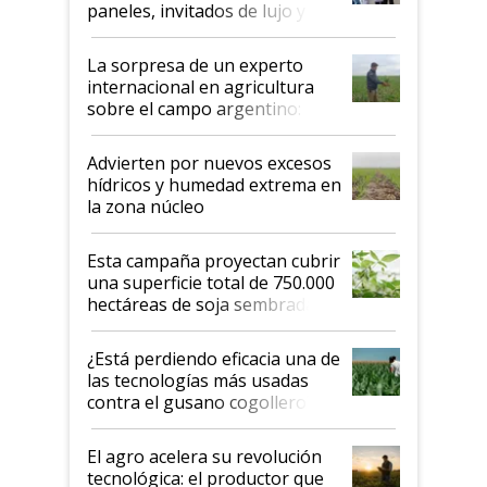
paneles, invitados de lujo y
todas las tendencias
La sorpresa de un experto
internacional en agricultura
sobre el campo argentino:
"Estoy muy impresionado"
Advierten por nuevos excesos
hídricos y humedad extrema en
la zona núcleo
Esta campaña proyectan cubrir
una superficie total de 750.000
hectáreas de soja sembradas
con una nueva generación de
variedades que marcan un
¿Está perdiendo eficacia una de
salto tecnológico en genética y
las tecnologías más usadas
rendimiento
contra el gusano cogollero? El
desafío de una tecnología clave
El agro acelera su revolución
tecnológica: el productor que