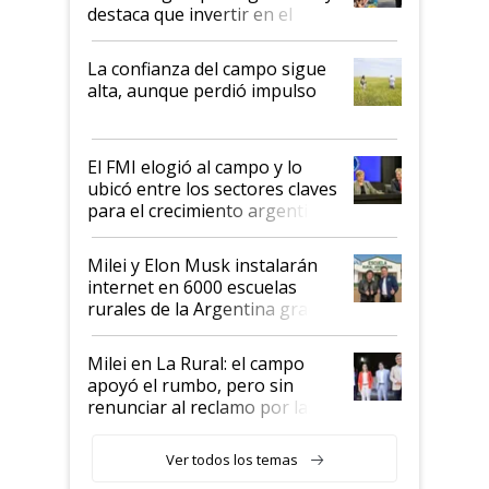
destaca que invertir en el
kirchnerismo era como "darle
plata a un hijo para droga":
La confianza del campo sigue
Juan Félix Rossetti, el libertario
alta, aunque perdió impulso
que de una dura crisis salió
más fuerte y apuesta al cambio
de Milei
El FMI elogió al campo y lo
ubicó entre los sectores claves
para el crecimiento argentino
Milei y Elon Musk instalarán
internet en 6000 escuelas
rurales de la Argentina gracias
a un acuerdo con Starlink
Milei en La Rural: el campo
apoyó el rumbo, pero sin
renunciar al reclamo por las
retenciones
Ver todos los temas