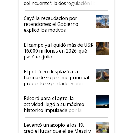
delincuente”: la desregulación llegó
al Congreso Aapresid y hasta se
habló del financiamiento al IPCVA
Cayó la recaudación por
retenciones: el Gobierno
explicó los motivos
El campo ya liquidó más de US$
16.000 millones en 2026: qué
pasó en julio
El petróleo desplazó a la
harina de soja como principal
producto exportado, y aún así
el agro aportó casi seis de cada
diez dólares y sostuvo el
Récord para el agro: la
liderazgo en un semestre
actividad llegó a su máximo
récord
histórico impulsada por la
cosecha y las exportaciones
Levantó un acopio a los 19,
creó el lugar que elige Messi y