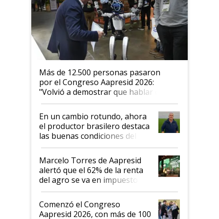
Más de 12.500 personas pasaron
por el Congreso Aapresid 2026:
"Volvió a demostrar que hablar del
suelo es hablar de todo el sistema
productivo"
En un cambio rotundo, ahora
el productor brasilero destaca
las buenas condiciones del
agro argentino para invertir:
"Los veo más motivados"
Marcelo Torres de Aapresid
alertó que el 62% de la renta
del agro se va en impuestos:
"No es bueno que en
Argentina se sigan discutiendo
Comenzó el Congreso
las mismas cosas de hace 50
Aapresid 2026, con más de 100
años"