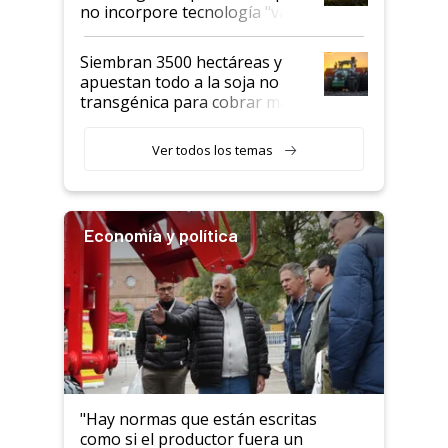
no incorpore tecnología "va a
perder el tren"
Siembran 3500 hectáreas y
apuestan todo a la soja no
transgénica para cobrar más
por tonelada: compraron un
semillero
Ver todos los temas
Economía y política
"Hay normas que están escritas
como si el productor fuera un