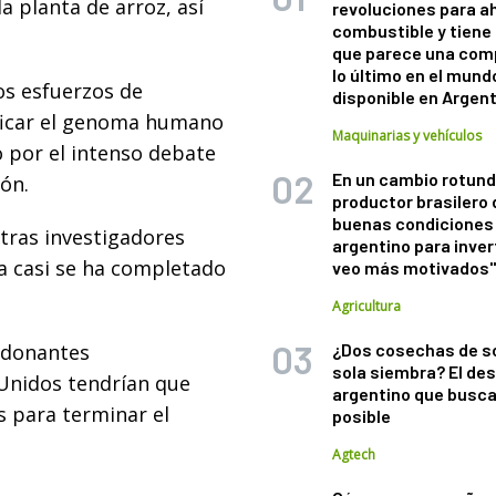
a planta de arroz, así
revoluciones para a
combustible y tiene
que parece una com
lo último en el mund
os esfuerzos de
disponible en Argen
ficar el genoma humano
Maquinarias y vehículos
o por el intenso debate
En un cambio rotund
ón.
productor brasilero
buenas condiciones 
tras investigadores
argentino para inver
ya casi se ha completado
veo más motivados
Agricultura
s donantes
¿Dos cosechas de s
sola siembra? El des
 Unidos tendrían que
argentino que busca
 para terminar el
posible
Agtech