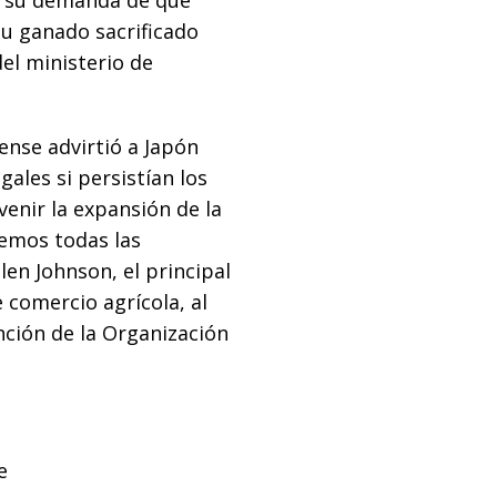
n su demanda de que
u ganado sacrificado
del ministerio de
ense advirtió a Japón
ales si persistían los
enir la expansión de la
remos todas las
len Johnson, el principal
comercio agrícola, al
nción de la Organización
e