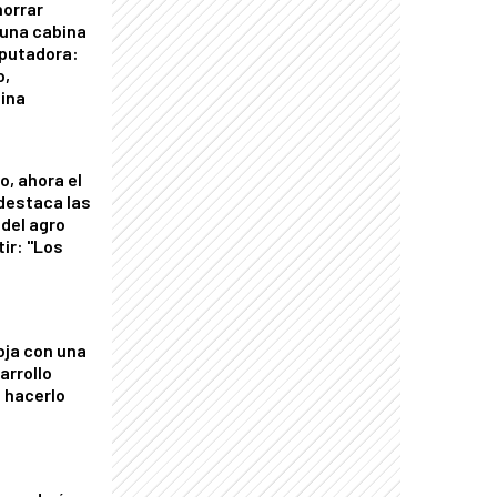
horrar
 una cabina
putadora:
o,
tina
o, ahora el
 destaca las
del agro
tir: "Los
"
oja con una
arrollo
 hacerlo