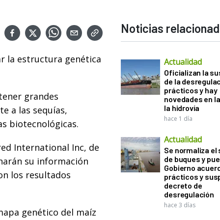
Noticias relaciona
r la estructura genética
Actualidad
Oficializan la s
de la desregula
prácticos y hay
btener grandes
novedades en la
la hidrovía
e a las sequías,
hace 1 día
s biotecnológicas.
Actualidad
d International Inc, de
Se normaliza el 
de buques y pue
narán su información
Gobierno acuerd
on los resultados
prácticos y sus
decreto de
desregulación
hace 3 días
 mapa genético del maíz