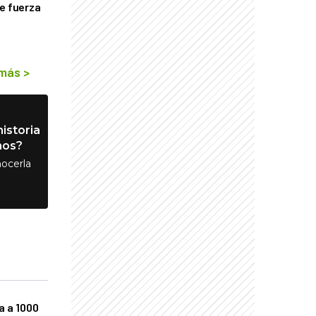
de fuerza
s
 más
>
istoria
nos?
ocerla
a a 1000