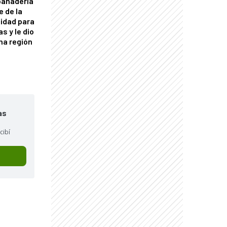
panadería
e de la
idad para
s y le dio
una región
as
cibí