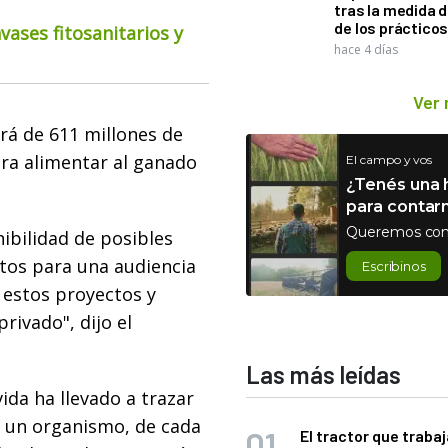
tras la medida 
de los práctico
ases fitosanitarios y
hace 4 días
Ver
erá de 611 millones de
ra alimentar al ganado
El campo y vos
¿Tenés una h
para contar
Queremos con
ibilidad de posibles
tos para una audiencia
Escribinos
 estos proyectos y
rivado", dijo el
Las más leídas
vida ha llevado a trazar
e un organismo, de cada
El tractor que trabaj