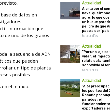
previsto.
Actualidad
Alerta por el con
naval que impac
 base de datos en
agro: lo que cu
stigadores
un buque parado
peligro de que 
rtir información que
pase a ser "país
ico de uno de los granos
hace 3 días
Actualidad
"Por una laja sa
 toda la secuencia de ADN
vida": el impac
néticos que pueden
relato de la ta
sobrevivió al to
rollar un tipo de planta
hace 3 días
resos posibles.
Actualidad
s en el mundo.
“Alta preocupac
los puertos del 
Rosario por bu
parados: el
funcionamiento 
exportadoras e