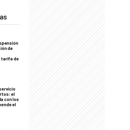
das
uspensión
ción de
 tarifa de
servicio
rtos: el
a con los
pende el