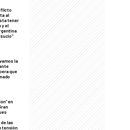
flicto
ta al
esta tener
 y el
Argentina
 sucio"
lvamos la
tante
mbera que
rnado
ión” en
Gran
ques
de las
n tensión