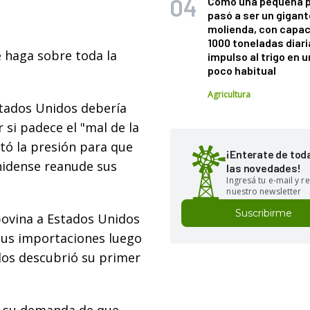
Cómo una pequeña 
pasó a ser un gigant
molienda, con capac
1000 toneladas diaria
e haga sobre toda la
impulso al trigo en 
poco habitual
Agricultura
stados Unidos debería
 si padece el "mal de la
tó la presión para que
¡Enterate de tod
nidense reanude sus
las novedades!
Ingresá tu e-mail y re
nuestro newsletter
Suscribirme
bovina a Estados Unidos
sus importaciones luego
os descubrió su primer