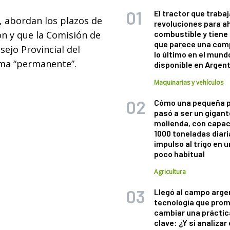
El tractor que trabaj
e, abordan los plazos de
revoluciones para a
ón y que la Comisión de
combustible y tiene
que parece una com
ejo Provincial del
lo último en el mund
rma “permanente”.
disponible en Argen
Maquinarias y vehículos
Cómo una pequeña 
pasó a ser un gigant
molienda, con capac
1000 toneladas diaria
impulso al trigo en 
poco habitual
Agricultura
Llegó al campo arge
tecnología que pro
cambiar una práctic
clave: ¿Y si analizar 