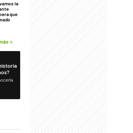
lvamos la
tante
mbera que
rnado
 más
>
istoria
nos?
ocerla