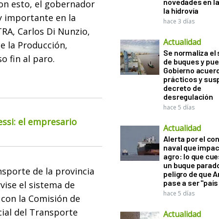
novedades en la
Con esto, el gobernador
la hidrovía
 importante en la
hace 3 días
 TRA, Carlos Di Nunzio,
Actualidad
e la Producción,
Se normaliza el 
 fin al paro.
de buques y pue
Gobierno acuerd
prácticos y sus
decreto de
desregulación
hace 5 días
essi: el empresario
Actualidad
Alerta por el con
naval que impac
agro: lo que cu
un buque parado
nsporte de la provincia
peligro de que 
pase a ser "país
vise el sistema de
hace 5 días
 con la Comisión de
ial del Transporte
Actualidad