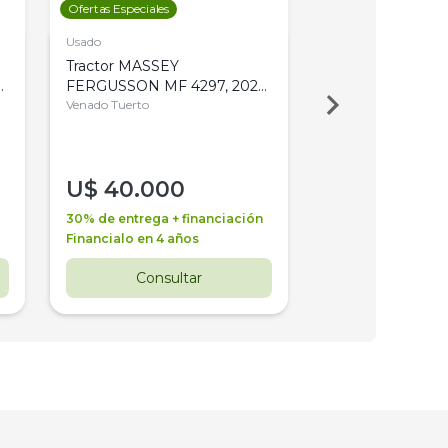
Ofertas Especiales
Ofertas Especiales
Usado
Usado
Tractor MASSEY
Tractor AGCO ALL
,
FERGUSSON MF 4297, 2020,
2003, 4WD, PA
4WD, PATON
Venado Tuerto
Venado Tuerto
U$
40.000
U$
30.000
30% de entrega + financiación
30% de entrega + 
Financialo en 4 años
Financialo en 3 a
Consultar
Consul