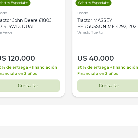
fertas Especiales
Ofertas Especiales
sado
Usado
ractor John Deere 6180J,
Tractor MASSEY
014, 4WD, DUAL
FERGUSSON MF 4292, 2020
la Verde
4WD, PATON
Venado Tuerto
U$
120.000
U$
40.000
0% de entrega + financiación
30% de entrega + financiación
inancialo en 3 años
Financialo en 3 años
Consultar
Consultar