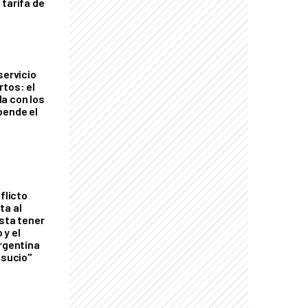
 tarifa de
servicio
rtos: el
a con los
pende el
flicto
ta al
esta tener
 y el
Argentina
 sucio"