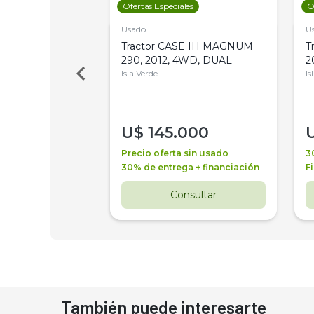
les
Ofertas Especiales
O
Usado
U
a Metalfor 7040,
Tractor CASE IH MAGNUM
T
Bot 32 Mts
290, 2012, 4WD, DUAL
2
Isla Verde
Is
000
U$
145.000
a + financiación
Precio oferta sin usado
3
 4 años
30% de entrega + financiación
F
nsultar
Consultar
También puede interesarte