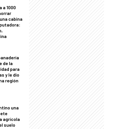
a a 1000
horrar
 una cabina
putadora:
o,
tina
panadería
e de la
idad para
s y le dio
una región
ntino una
mete
a agrícola
el suelo