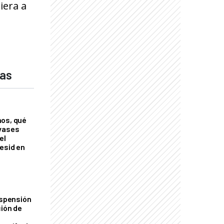
iera a
das
nos, qué
nvases
el
esid en
uspensión
ción de