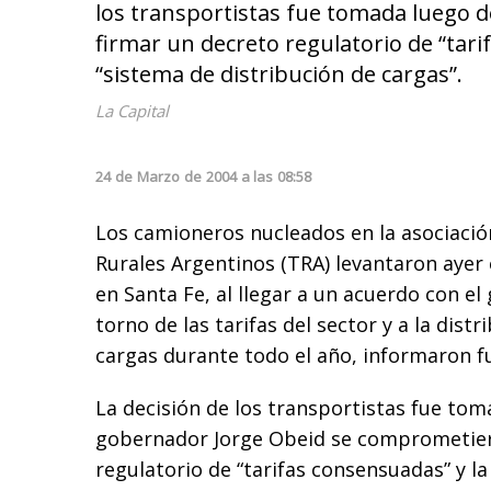
los transportistas fue tomada luego 
firmar un decreto regulatorio de “tar
“sistema de distribución de cargas”.
La Capital
24
de
Marzo
de
2004
a las
08:58
Los camioneros nucleados en la asociaci
Rurales Argentinos (TRA) levantaron ayer e
en Santa Fe, al llegar a un acuerdo con el
torno de las tarifas del sector y a la distr
cargas durante todo el año, informaron f
La decisión de los transportistas fue tom
gobernador Jorge Obeid se comprometier
regulatorio de “tarifas consensuadas” y l