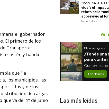
"Por una laja sa
vida": el impac
relato de la ta
sobrevivió al to
hace 5 días
irmaría el gobernador
Ver
s. El primero de los
 de Transporte
El campo y vos
iso sostén y banda
¿Tenés una h
para contar
Queremos con
mpla que “la
Escribinos
a, los municipios, las
portistas y de los
distribución de cargas,
Las más leídas
o que va del 1º de junio