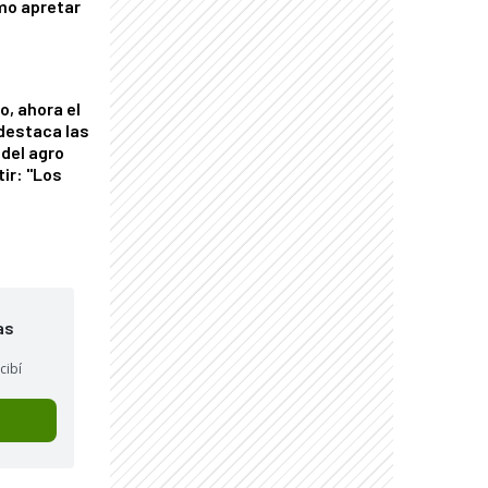
mo apretar
o, ahora el
 destaca las
del agro
tir: "Los
"
as
cibí