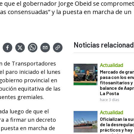
de que el gobernador Jorge Obeid se compromet
ifas consensuadas” y la puesta en marcha de un
Noticias relaciona
ón de Transportadores
Actualidad
l paro iniciado el lunes
Mercado de gra
pasa con los e
 gobierno provincial en
fitosanitarios y 
ibución equitativa de las
balance de Aapr
La Posta
uentes gremiales.
hace 3 días
ada luego de que el
Actualidad
a a firmar un decreto
Oficializan la s
de la desregula
a puesta en marcha de
prácticos y hay