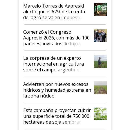
"Los veo más motivados"
Marcelo Torres de Aapresid
alertó que el 62% de la renta
del agro se va en impuestos:
"No es bueno que en
Argentina se sigan discutiendo
Comenzó el Congreso
las mismas cosas de hace 50
Aapresid 2026, con más de 100
años"
paneles, invitados de lujo y
todas las tendencias
La sorpresa de un experto
internacional en agricultura
sobre el campo argentino:
"Estoy muy impresionado"
Advierten por nuevos excesos
hídricos y humedad extrema en
la zona núcleo
Esta campaña proyectan cubrir
una superficie total de 750.000
hectáreas de soja sembradas
con una nueva generación de