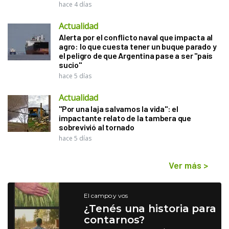
hace 4 días
Actualidad
Alerta por el conflicto naval que impacta al
agro: lo que cuesta tener un buque parado y
el peligro de que Argentina pase a ser "país
sucio"
hace 5 días
Actualidad
"Por una laja salvamos la vida": el
impactante relato de la tambera que
sobrevivió al tornado
hace 5 días
Ver más
>
El campo y vos
¿Tenés una historia para
contarnos?