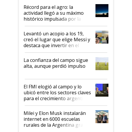
diez dólares y sostuvo el
Récord para el agro: la
liderazgo en un semestre
actividad llegó a su máximo
récord
histórico impulsada por la
cosecha y las exportaciones
Levantó un acopio a los 19,
creó el lugar que elige Messi y
destaca que invertir en el
kirchnerismo era como "darle
plata a un hijo para droga":
La confianza del campo sigue
Juan Félix Rossetti, el libertario
alta, aunque perdió impulso
que de una dura crisis salió
más fuerte y apuesta al cambio
de Milei
El FMI elogió al campo y lo
ubicó entre los sectores claves
para el crecimiento argentino
Milei y Elon Musk instalarán
internet en 6000 escuelas
rurales de la Argentina gracias
a un acuerdo con Starlink