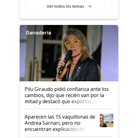
variedades que marcan un
Ver todos los temas
salto tecnológico en genética y
rendimiento
Ganadería
Pilu Giraudo pidió confianza ante los
cambios, dijo que recién van por la
mitad y destacó que exportar dejó de
ser "para unos pocos": "Tenemos un
mandato muy claro del gobierno
Aparecen las 15 vaquillonas de
nacional"
Andrea Sarnari, pero no
encuentran explicación de
cómo llegaron allí