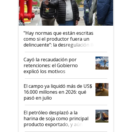
"Hay normas que están escritas
como si el productor fuera un
delincuente”: la desregulación llegó
al Congreso Aapresid y hasta se
habló del financiamiento al IPCVA
Cayó la recaudación por
retenciones: el Gobierno
explicó los motivos
El campo ya liquidó más de US$
16.000 millones en 2026: qué
pasó en julio
El petróleo desplazó a la
harina de soja como principal
producto exportado, y aún así
el agro aportó casi seis de cada