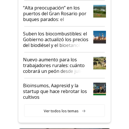
“Alta preocupación” en los
puertos del Gran Rosario por
buques parados: el
funcionamiento de las
exportadoras en tensión tras
Suben los biocombustibles: el
la medida de fuerza de los
Gobierno actualizó los precios
prácticos
del biodiésel y el bioetanol
Nuevo aumento para los
trabajadores rurales: cuánto
cobrará un peón desde julio
Bioinsumos, Aapresid y la
startup que hace rebrotar los
cultivos
Ver todos los temas