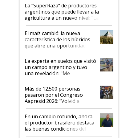
La "SuperRaza" de productores
argentinos que puede llevar a la
agricultura a un nuevo nivel: "Las
posibilidades de crecimiento son
infinitas"
El maíz cambió: la nueva
característica de los híbridos
que abre una oportunidad en
el lote
La experta en suelos que visitó
un campo argentino y tuvo
una revelación: "Me
impresionó mucho"
Más de 12.500 personas
pasaron por el Congreso
Aapresid 2026: "Volvió a
demostrar que hablar del
suelo es hablar de todo el
En un cambio rotundo, ahora
sistema productivo"
el productor brasilero destaca
las buenas condiciones del
agro argentino para invertir: