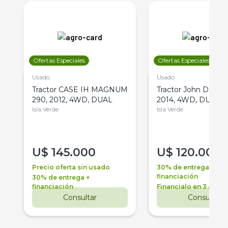
Ofertas Especiales
Ofertas Especiales
Usado
Usado
Tractor CASE IH MAGNUM
Tractor John Deere 
290, 2012, 4WD, DUAL
2014, 4WD, DUAL
Isla Verde
Isla Verde
U$
145.000
U$
120.000
Precio oferta sin usado
30% de entrega +
financiación
30% de entrega +
financiación
Financialo en 3 años
Consultar
Consultar