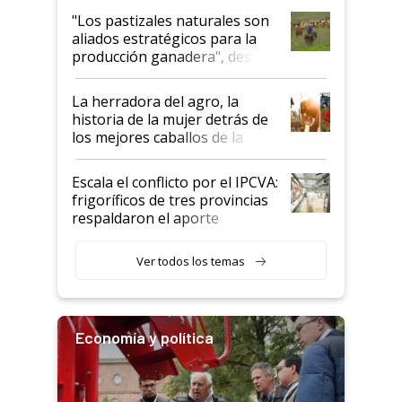
oportunidades que se abren
"Los pastizales naturales son
para el agro en Argentina, con
aliados estratégicos para la
foco en la carne
producción ganadera", destaca
la iniciativa que ya reúne a 46
establecimientos en Argentina
La herradora del agro, la
historia de la mujer detrás de
los mejores caballos de la
Argentina y los mitos que
todavía hacen sufrir a estos
Escala el conflicto por el IPCVA:
animales: "Mientras me
frigoríficos de tres provincias
descalificaban, yo seguí
respaldaron el aporte
haciendo currículum"
obligatorio
Ver todos los temas
Economía y política