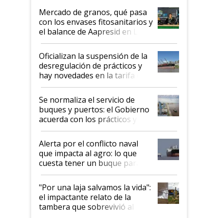
Mercado de granos, qué pasa
con los envases fitosanitarios y
el balance de Aapresid en La
Posta
Oficializan la suspensión de la
desregulación de prácticos y
hay novedades en la tarifa de
la hidrovía
Se normaliza el servicio de
buques y puertos: el Gobierno
acuerda con los prácticos y
suspende el decreto de
desregulación
Alerta por el conflicto naval
que impacta al agro: lo que
cuesta tener un buque parado
y el peligro de que Argentina
pase a ser "país sucio"
"Por una laja salvamos la vida":
el impactante relato de la
tambera que sobrevivió al
tornado