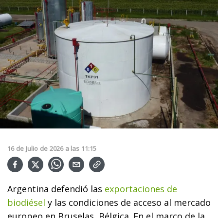
16
de
Julio
de
2026
a las
11:15
Argentina defendió las
exportaciones de
biodiésel
y las condiciones de acceso al mercado
europeo en Bruselas, Bélgica. En el marco de la