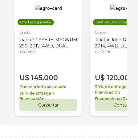
Ofertas Especiales
Ofertas Especiales
Usado
Usado
Tractor CASE IH MAGNUM
Tractor John Deere 
290, 2012, 4WD, DUAL
2014, 4WD, DUAL
Isla Verde
Isla Verde
U$
145.000
U$
120.000
Precio oferta sin usado
30% de entrega +
financiación
30% de entrega +
financiación
Financialo en 3 años
Consultar
Consultar