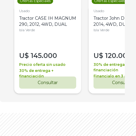
Ofertas Especiales
Ofertas Especiales
Usado
Usado
Tractor CASE IH MAGNUM
Tractor John Deere 
290, 2012, 4WD, DUAL
2014, 4WD, DUAL
Isla Verde
Isla Verde
U$
145.000
U$
120.000
Precio oferta sin usado
30% de entrega +
financiación
30% de entrega +
financiación
Financialo en 3 años
Consultar
Consultar