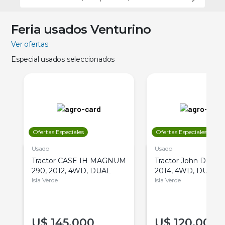
Feria usados Venturino
Ver ofertas
Especial usados seleccionados
Ofertas Especiales
Ofertas Especiales
Usado
Usado
Tractor CASE IH MAGNUM
Tractor John Deere 
290, 2012, 4WD, DUAL
2014, 4WD, DUAL
Isla Verde
Isla Verde
U$
145.000
U$
120.000