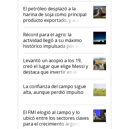
El petróleo desplazó a la
harina de soja como principal
producto exportado, y aún así
el agro aportó casi seis de cada
diez dólares y sostuvo el
Récord para el agro: la
liderazgo en un semestre
actividad llegó a su máximo
récord
histórico impulsada por la
cosecha y las exportaciones
Levantó un acopio a los 19,
creó el lugar que elige Messi y
destaca que invertir en el
kirchnerismo era como "darle
plata a un hijo para droga":
La confianza del campo sigue
Juan Félix Rossetti, el libertario
alta, aunque perdió impulso
que de una dura crisis salió
más fuerte y apuesta al cambio
de Milei
El FMI elogió al campo y lo
ubicó entre los sectores claves
para el crecimiento argentino