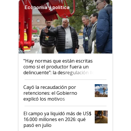
Economía y política
"Hay normas que están escritas
como si el productor fuera un
delincuente”: la desregulación llegó
al Congreso Aapresid y hasta se
habló del financiamiento al IPCVA
Cayó la recaudación por
retenciones: el Gobierno
explicó los motivos
El campo ya liquidó más de US$
16.000 millones en 2026: qué
pasó en julio