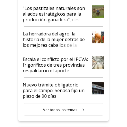
oportunidades que se abren
"Los pastizales naturales son
para el agro en Argentina, con
aliados estratégicos para la
foco en la carne
producción ganadera", destaca
la iniciativa que ya reúne a 46
establecimientos en Argentina
La herradora del agro, la
historia de la mujer detrás de
los mejores caballos de la
Argentina y los mitos que
todavía hacen sufrir a estos
Escala el conflicto por el IPCVA:
animales: "Mientras me
frigoríficos de tres provincias
descalificaban, yo seguí
respaldaron el aporte
haciendo currículum"
obligatorio
Nuevo trámite obligatorio
para el campo: Senasa fijó un
plazo de 90 días
Ver todos los temas