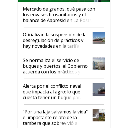
Mercado de granos, qué pasa con
los envases fitosanitarios y el
balance de Aapresid en La Posta
Oficializan la suspensión de la
desregulación de prácticos y
hay novedades en la tarifa de
la hidrovía
Se normaliza el servicio de
buques y puertos: el Gobierno
acuerda con los prácticos y
suspende el decreto de
desregulación
Alerta por el conflicto naval
que impacta al agro: lo que
cuesta tener un buque parado
y el peligro de que Argentina
pase a ser "país sucio"
"Por una laja salvamos la vida":
el impactante relato de la
tambera que sobrevivió al