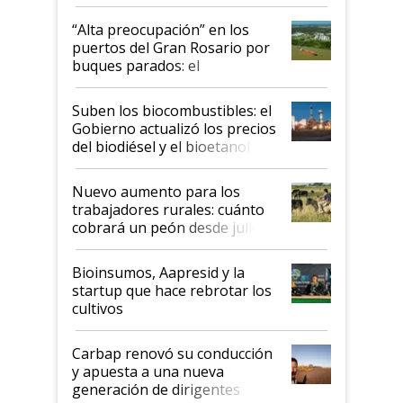
tornado
“Alta preocupación” en los
puertos del Gran Rosario por
buques parados: el
funcionamiento de las
exportadoras en tensión tras
Suben los biocombustibles: el
la medida de fuerza de los
Gobierno actualizó los precios
prácticos
del biodiésel y el bioetanol
Nuevo aumento para los
trabajadores rurales: cuánto
cobrará un peón desde julio
Bioinsumos, Aapresid y la
startup que hace rebrotar los
cultivos
Carbap renovó su conducción
y apuesta a una nueva
generación de dirigentes