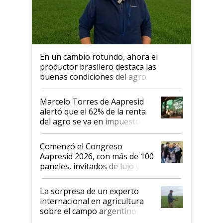
En un cambio rotundo, ahora el
productor brasilero destaca las
buenas condiciones del agro
argentino para invertir: "Los veo
más motivados"
Marcelo Torres de Aapresid
alertó que el 62% de la renta
del agro se va en impuestos:
"No es bueno que en
Argentina se sigan discutiendo
Comenzó el Congreso
las mismas cosas de hace 50
Aapresid 2026, con más de 100
años"
paneles, invitados de lujo y
todas las tendencias
La sorpresa de un experto
internacional en agricultura
sobre el campo argentino:
"Estoy muy impresionado"