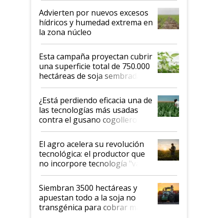
Advierten por nuevos excesos
hídricos y humedad extrema en
la zona núcleo
Esta campaña proyectan cubrir
una superficie total de 750.000
hectáreas de soja sembradas
con una nueva generación de
variedades que marcan un
¿Está perdiendo eficacia una de
salto tecnológico en genética y
las tecnologías más usadas
rendimiento
contra el gusano cogollero? El
desafío de una tecnología clave
El agro acelera su revolución
tecnológica: el productor que
no incorpore tecnología "va a
perder el tren"
Siembran 3500 hectáreas y
apuestan todo a la soja no
transgénica para cobrar más
por tonelada: compraron un