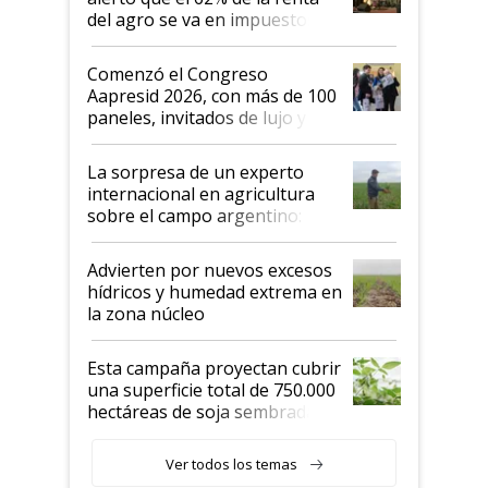
del agro se va en impuestos:
"No es bueno que en
Argentina se sigan discutiendo
Comenzó el Congreso
las mismas cosas de hace 50
Aapresid 2026, con más de 100
años"
paneles, invitados de lujo y
todas las tendencias
La sorpresa de un experto
internacional en agricultura
sobre el campo argentino:
"Estoy muy impresionado"
Advierten por nuevos excesos
hídricos y humedad extrema en
la zona núcleo
Esta campaña proyectan cubrir
una superficie total de 750.000
hectáreas de soja sembradas
con una nueva generación de
variedades que marcan un
Ver todos los temas
salto tecnológico en genética y