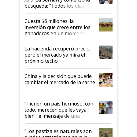
búsqueda: “Todos los días le
toca a algún productor”
Cuesta $6 millones: la
inversión que crece entre los
ganaderos en un momento
histórico para la actividad
La hacienda recuperó precio,
pero el mercado ya mira el
próximo techo
China y la decisión que puede
cambiar el mercado de la carne
"Tienen un país hermoso, con
todo, merecen que les vaya
bien": el mensaje de una
ganadera uruguaya sobre las
oportunidades que se abren
"Los pastizales naturales son
para el agro en Argentina, con