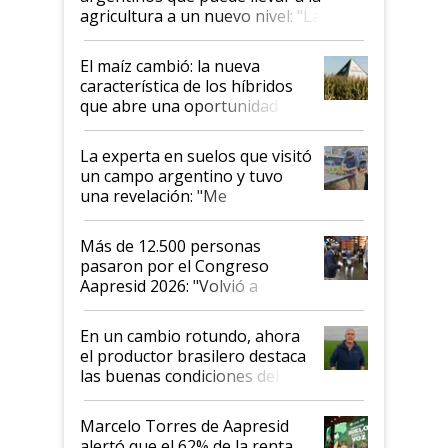
agricultura a un nuevo nivel: "Las
posibilidades de crecimiento son
infinitas"
El maíz cambió: la nueva
característica de los híbridos
que abre una oportunidad en
el lote
La experta en suelos que visitó
un campo argentino y tuvo
una revelación: "Me
impresionó mucho"
Más de 12.500 personas
pasaron por el Congreso
Aapresid 2026: "Volvió a
demostrar que hablar del
suelo es hablar de todo el
En un cambio rotundo, ahora
sistema productivo"
el productor brasilero destaca
las buenas condiciones del
agro argentino para invertir:
"Los veo más motivados"
Marcelo Torres de Aapresid
alertó que el 62% de la renta