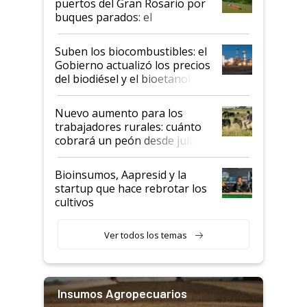
puertos del Gran Rosario por
buques parados: el
funcionamiento de las
exportadoras en tensión tras
Suben los biocombustibles: el
la medida de fuerza de los
Gobierno actualizó los precios
prácticos
del biodiésel y el bioetanol
Nuevo aumento para los
trabajadores rurales: cuánto
cobrará un peón desde julio
Bioinsumos, Aapresid y la
startup que hace rebrotar los
cultivos
Ver todos los temas
Insumos Agropecuarios