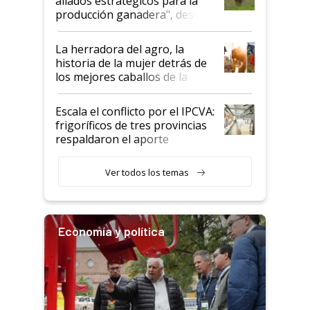
aliados estratégicos para la
foco en la carne
producción ganadera", destaca
la iniciativa que ya reúne a 46
establecimientos en Argentina
La herradora del agro, la
historia de la mujer detrás de
los mejores caballos de la
Argentina y los mitos que
todavía hacen sufrir a estos
Escala el conflicto por el IPCVA:
animales: "Mientras me
frigoríficos de tres provincias
descalificaban, yo seguí
respaldaron el aporte
haciendo currículum"
obligatorio
Ver todos los temas
Economía y política