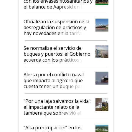
con los envases fitosanitarios y
el balance de Aapresid en La
Posta
Oficializan la suspensión de la
desregulación de prácticos y
hay novedades en la tarifa de
la hidrovía
Se normaliza el servicio de
buques y puertos: el Gobierno
acuerda con los prácticos y
suspende el decreto de
desregulación
Alerta por el conflicto naval
que impacta al agro: lo que
cuesta tener un buque parado
y el peligro de que Argentina
pase a ser "país sucio"
"Por una laja salvamos la vida":
el impactante relato de la
tambera que sobrevivió al
tornado
“Alta preocupación” en los