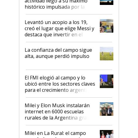
actividad llegó a su máximo
récord
histórico impulsada por la
cosecha y las exportaciones
Levantó un acopio a los 19,
creó el lugar que elige Messi y
destaca que invertir en el
kirchnerismo era como "darle
plata a un hijo para droga":
La confianza del campo sigue
Juan Félix Rossetti, el libertario
alta, aunque perdió impulso
que de una dura crisis salió
más fuerte y apuesta al cambio
de Milei
El FMI elogió al campo y lo
ubicó entre los sectores claves
para el crecimiento argentino
Milei y Elon Musk instalarán
internet en 6000 escuelas
rurales de la Argentina gracias
a un acuerdo con Starlink
Milei en La Rural: el campo