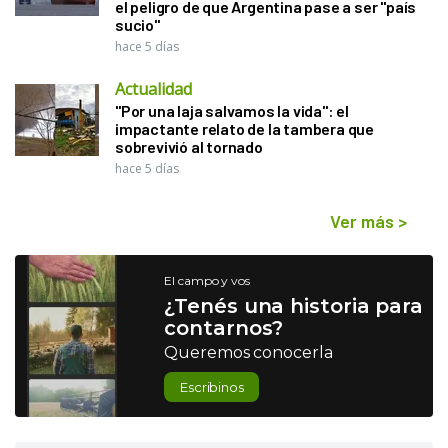
el peligro de que Argentina pase a ser "país
sucio"
hace 5 días
Actualidad
"Por una laja salvamos la vida": el
impactante relato de la tambera que
sobrevivió al tornado
hace 5 días
Ver más
>
El campo y vos
¿Tenés una historia para
contarnos?
Queremos conocerla
Escribinos