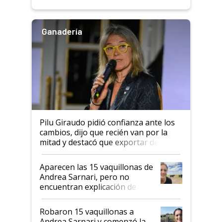
rendimiento
Ganadería
Pilu Giraudo pidió confianza ante los
cambios, dijo que recién van por la
mitad y destacó que exportar dejó de
ser "para unos pocos": "Tenemos un
mandato muy claro del gobierno
Aparecen las 15 vaquillonas de
nacional"
Andrea Sarnari, pero no
encuentran explicación de
cómo llegaron allí
Robaron 15 vaquillonas a
Andrea Sarnari y comenzó la