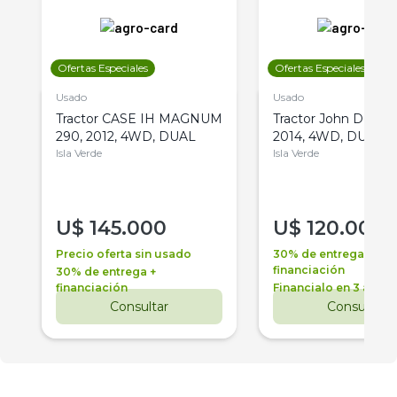
Ofertas Especiales
Ofertas Especiales
Usado
Usado
Tractor CASE IH MAGNUM
Tractor John Deere 
290, 2012, 4WD, DUAL
2014, 4WD, DUAL
Isla Verde
Isla Verde
U$
145.000
U$
120.000
Precio oferta sin usado
30% de entrega +
financiación
30% de entrega +
financiación
Financialo en 3 años
Consultar
Consultar