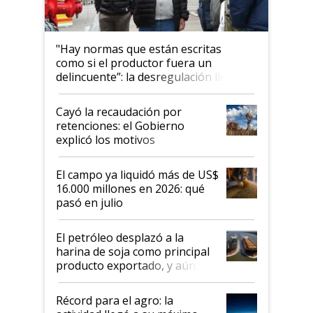
"Hay normas que están escritas
como si el productor fuera un
delincuente”: la desregulación llegó
al Congreso Aapresid y hasta se
habló del financiamiento al IPCVA
Cayó la recaudación por
retenciones: el Gobierno
explicó los motivos
El campo ya liquidó más de US$
16.000 millones en 2026: qué
pasó en julio
El petróleo desplazó a la
harina de soja como principal
producto exportado, y aún así
el agro aportó casi seis de cada
diez dólares y sostuvo el
Récord para el agro: la
liderazgo en un semestre