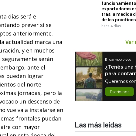
funcionamiento 
exportadoras e
tras la medida 
ta días será el
de los práctico
entando prever si se
hace 4 días
iptos anteriormente.
la actualidad marca una
Ver
turación, y en muchos
e seguramente serán
El campo y vos
 embargo, ante el
¿Tenés una h
para contar
es pueden lograr
Queremos con
ientos del norte
ximas jornadas, pero la
Escribinos
ovocado un descenso de
no vuelva a instalarse en
istemas frontales puedan
Las más leídas
l aire con mayor
ral en esta época del