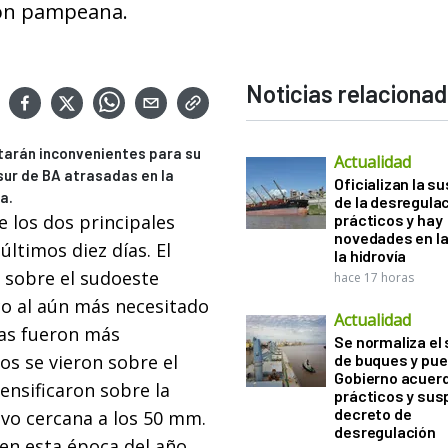
gión pampeana.
Noticias relaciona
tarán inconvenientes para su
Actualidad
sur de BA atrasadas en la
Oficializan la s
a.
de la desregula
 los dos principales
prácticos y hay
novedades en la
últimos diez días. El
la hidrovía
 sobre el sudoeste
hace 17 horas
co al aún más necesitado
Actualidad
ias fueron más
Se normaliza el 
os se vieron sobre el
de buques y pue
Gobierno acuerd
tensificaron sobre la
prácticos y sus
decreto de
uvo cercana a los 50 mm.
desregulación
 en esta época del año