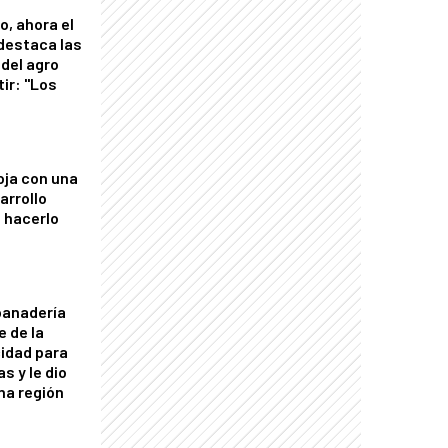
o, ahora el
 destaca las
del agro
tir: "Los
"
oja con una
arrollo
 hacerlo
panadería
e de la
idad para
s y le dio
una región