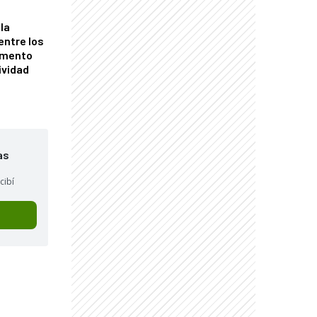
la
entre los
omento
ividad
as
cibí