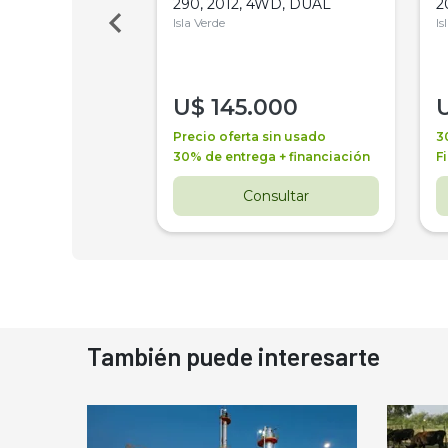
Bot 32 Mts
290, 2012, 4WD, DUAL
2
Isla Verde
Is
000
U$
145.000
a + financiación
Precio oferta sin usado
3
 4 años
30% de entrega + financiación
F
nsultar
Consultar
También puede interesarte