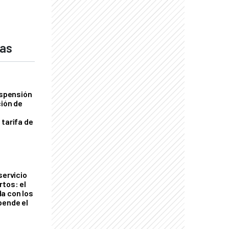
das
uspensión
ción de
 tarifa de
servicio
rtos: el
a con los
pende el