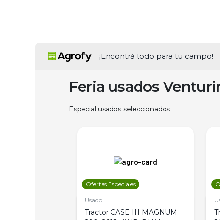
¡Encontrá todo para tu campo!
Feria usados Ventur
Especial usados seleccionados
les
Ofertas Especiales
O
Usado
U
a Metalfor 7040,
Tractor CASE IH MAGNUM
T