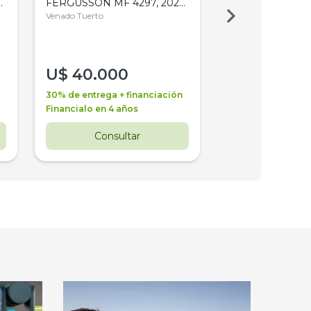
,
FERGUSSON MF 4297, 2020,
2003, 4WD, PA
4WD, PATON
Venado Tuerto
Venado Tuerto
U$
40.000
U$
30.000
30% de entrega + financiación
30% de entrega + 
Financialo en 4 años
Financialo en 3 a
Consultar
Consul