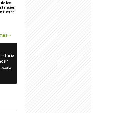
de las
n tensión
de fuerza
s
 más
>
istoria
nos?
ocerla