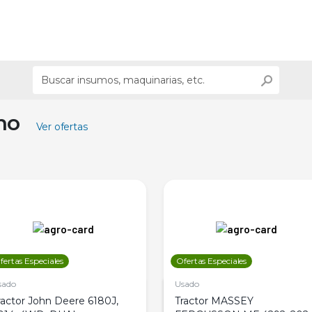
ino
Ver ofertas
fertas Especiales
Ofertas Especiales
sado
Usado
ractor John Deere 6180J,
Tractor MASSEY