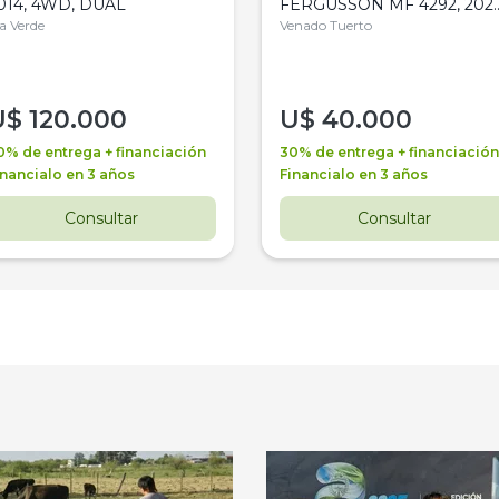
014, 4WD, DUAL
FERGUSSON MF 4292, 2020
la Verde
4WD, PATON
Venado Tuerto
U$
120.000
U$
40.000
0% de entrega + financiación
30% de entrega + financiación
inancialo en 3 años
Financialo en 3 años
Consultar
Consultar