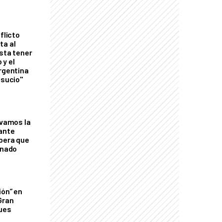
flicto
ta al
esta tener
 y el
Argentina
 sucio"
lvamos la
tante
mbera que
rnado
ión” en
Gran
ques