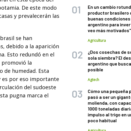
sopotamia. De este modo
En un cambio rotund
productor brasilero
scasas y prevalecerán las
buenas condiciones 
argentino para inver
veo más motivados
 brasil se han
Agricultura
s, debido a la aparición
¿Dos cosechas de s
na. Esto redundó en el
sola siembra? El des
y promovió la
argentino que busca
posible
do de humedad. Esta
y es por eso importante
Agtech
irculación del sudoeste
Cómo una pequeña 
Esta pugna marca el
pasó a ser un gigant
molienda, con capac
1000 toneladas diaria
impulso al trigo en 
poco habitual
Agricultura