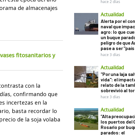
hace 2 días
norama de almacenajes
Actualidad
Alerta por el con
naval que impac
agro: lo que cu
un buque parado
peligro de que 
pase a ser "país
ases fitosanitarios y
hace 3 días
Actualidad
"Por una laja sa
vida": el impac
ontrasta con la
relato de la ta
sobrevivió al to
 días, confirmando que
hace 3 días
s incertezas en la
Actualidad
ario, basta recordar lo
“Alta preocupac
precio de la soja volaba
los puertos del 
Rosario por bu
parados: el