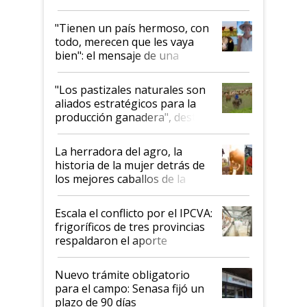
"Tienen un país hermoso, con
todo, merecen que les vaya
bien": el mensaje de una
ganadera uruguaya sobre las
oportunidades que se abren
"Los pastizales naturales son
para el agro en Argentina, con
aliados estratégicos para la
foco en la carne
producción ganadera", destaca
la iniciativa que ya reúne a 46
establecimientos en Argentina
La herradora del agro, la
historia de la mujer detrás de
los mejores caballos de la
Argentina y los mitos que
todavía hacen sufrir a estos
Escala el conflicto por el IPCVA:
animales: "Mientras me
frigoríficos de tres provincias
descalificaban, yo seguí
respaldaron el aporte
haciendo currículum"
obligatorio
Nuevo trámite obligatorio
para el campo: Senasa fijó un
plazo de 90 días