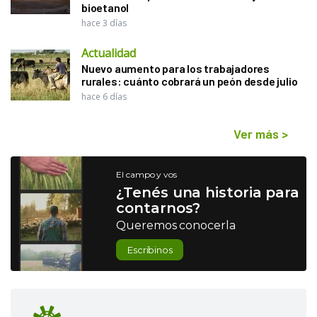
bioetanol
hace 3 días
Actualidad
Nuevo aumento para los trabajadores
rurales: cuánto cobrará un peón desde julio
hace 6 días
Ver más
>
El campo y vos
¿Tenés una historia para
contarnos?
Queremos conocerla
Escribinos