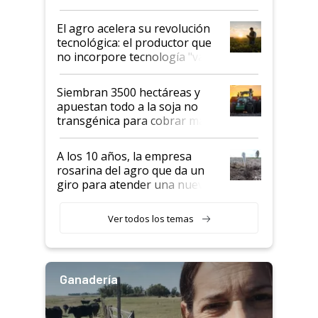
desafío de una tecnología clave
El agro acelera su revolución
tecnológica: el productor que
no incorpore tecnología "va a
perder el tren"
Siembran 3500 hectáreas y
apuestan todo a la soja no
transgénica para cobrar más
por tonelada: compraron un
semillero
A los 10 años, la empresa
rosarina del agro que da un
giro para atender una nueva
etapa en el agro
Ver todos los temas
Ganadería