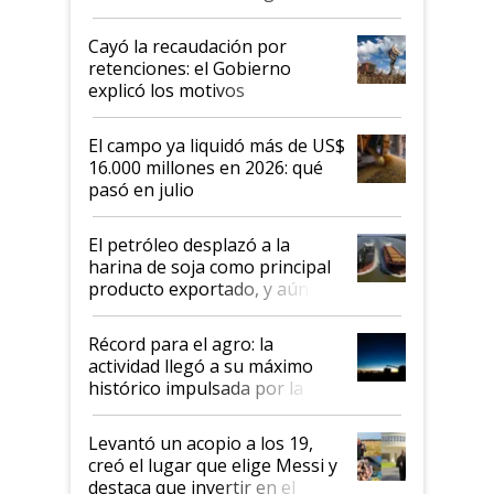
al Congreso Aapresid y hasta se
habló del financiamiento al IPCVA
Cayó la recaudación por
retenciones: el Gobierno
explicó los motivos
El campo ya liquidó más de US$
16.000 millones en 2026: qué
pasó en julio
El petróleo desplazó a la
harina de soja como principal
producto exportado, y aún así
el agro aportó casi seis de cada
diez dólares y sostuvo el
Récord para el agro: la
liderazgo en un semestre
actividad llegó a su máximo
récord
histórico impulsada por la
cosecha y las exportaciones
Levantó un acopio a los 19,
creó el lugar que elige Messi y
destaca que invertir en el