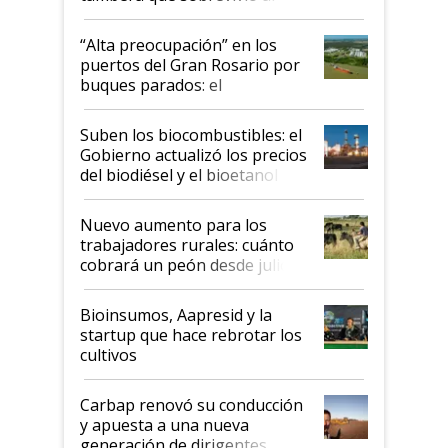
tornado
“Alta preocupación” en los
puertos del Gran Rosario por
buques parados: el
funcionamiento de las
exportadoras en tensión tras
Suben los biocombustibles: el
la medida de fuerza de los
Gobierno actualizó los precios
prácticos
del biodiésel y el bioetanol
Nuevo aumento para los
trabajadores rurales: cuánto
cobrará un peón desde julio
Bioinsumos, Aapresid y la
startup que hace rebrotar los
cultivos
Carbap renovó su conducción
y apuesta a una nueva
generación de dirigentes