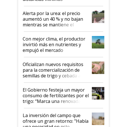
Alerta por la urea: el precio
aumentó un 40 % y no bajan
mientras se mantiene el
conflicto en Medio Oriente
Con mejor clima, el productor
invirtió más en nutrientes y
empujó el mercado
Oficializan nuevos requisitos
para la comercialización de
semillas de trigo y cebada a
granel
El Gobierno festeja un mayor
consumo de fertilizantes por el
trigo: “Marca una renovada
confianza de los productores”
La inversión del campo que
ofrece un gran retorno: "Había
una necesidad en este