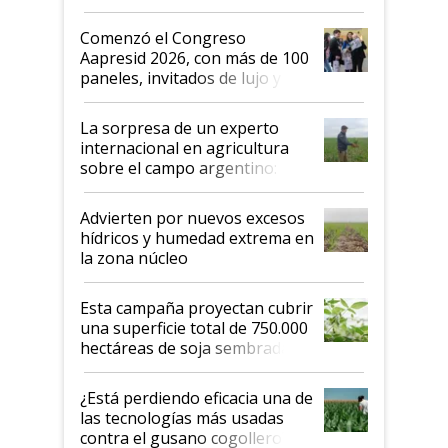
"No es bueno que en
Argentina se sigan discutiendo
Comenzó el Congreso
las mismas cosas de hace 50
Aapresid 2026, con más de 100
años"
paneles, invitados de lujo y
todas las tendencias
La sorpresa de un experto
internacional en agricultura
sobre el campo argentino:
"Estoy muy impresionado"
Advierten por nuevos excesos
hídricos y humedad extrema en
la zona núcleo
Esta campaña proyectan cubrir
una superficie total de 750.000
hectáreas de soja sembradas
con una nueva generación de
variedades que marcan un
¿Está perdiendo eficacia una de
salto tecnológico en genética y
las tecnologías más usadas
rendimiento
contra el gusano cogollero? El