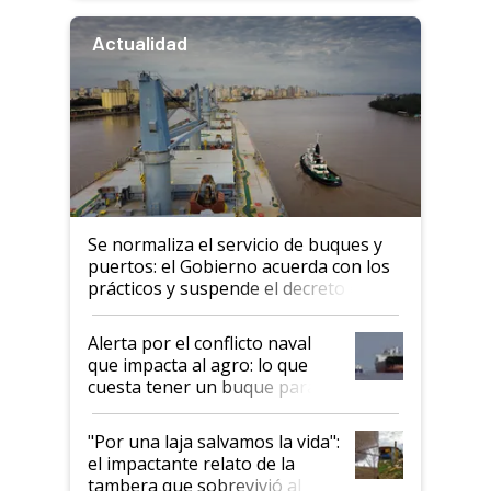
Actualidad
Se normaliza el servicio de buques y
puertos: el Gobierno acuerda con los
prácticos y suspende el decreto de
desregulación
Alerta por el conflicto naval
que impacta al agro: lo que
cuesta tener un buque parado
y el peligro de que Argentina
pase a ser "país sucio"
"Por una laja salvamos la vida":
el impactante relato de la
tambera que sobrevivió al