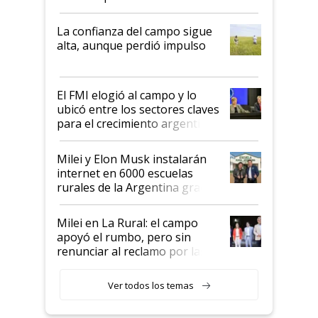
kirchnerismo era como "darle
plata a un hijo para droga":
La confianza del campo sigue
Juan Félix Rossetti, el libertario
alta, aunque perdió impulso
que de una dura crisis salió
más fuerte y apuesta al cambio
de Milei
El FMI elogió al campo y lo
ubicó entre los sectores claves
para el crecimiento argentino
Milei y Elon Musk instalarán
internet en 6000 escuelas
rurales de la Argentina gracias
a un acuerdo con Starlink
Milei en La Rural: el campo
apoyó el rumbo, pero sin
renunciar al reclamo por las
retenciones
Ver todos los temas