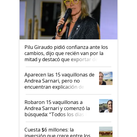
Pilu Giraudo pidió confianza ante los
cambios, dijo que recién van por la
mitad y destacó que exportar dejó de
ser "para unos pocos": "Tenemos un
mandato muy claro del gobierno
Aparecen las 15 vaquillonas de
nacional"
Andrea Sarnari, pero no
encuentran explicación de
cómo llegaron allí
Robaron 15 vaquillonas a
Andrea Sarnari y comenzó la
búsqueda: “Todos los días le
toca a algún productor”
Cuesta $6 millones: la
inversión que crece entre los