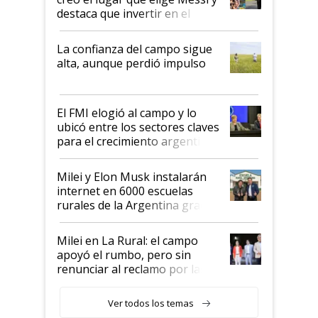
destaca que invertir en el
kirchnerismo era como "darle
plata a un hijo para droga":
La confianza del campo sigue
Juan Félix Rossetti, el libertario
alta, aunque perdió impulso
que de una dura crisis salió
más fuerte y apuesta al cambio
de Milei
El FMI elogió al campo y lo
ubicó entre los sectores claves
para el crecimiento argentino
Milei y Elon Musk instalarán
internet en 6000 escuelas
rurales de la Argentina gracias
a un acuerdo con Starlink
Milei en La Rural: el campo
apoyó el rumbo, pero sin
renunciar al reclamo por las
retenciones
Ver todos los temas