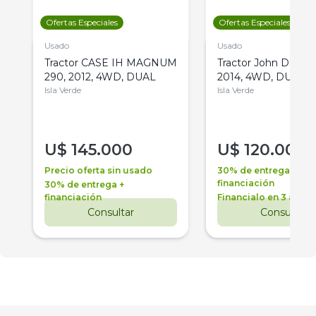
Ofertas Especiales
Ofertas Especiales
Usado
Usado
Tractor CASE IH MAGNUM
Tractor John Deere 
290, 2012, 4WD, DUAL
2014, 4WD, DUAL
Isla Verde
Isla Verde
U$
145.000
U$
120.000
Precio oferta sin usado
30% de entrega +
financiación
30% de entrega +
financiación
Financialo en 3 años
Consultar
Consultar