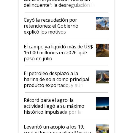
delincuente”: la desregulación llegó
al Congreso Aapresid y hasta se
habló del financiamiento al IPCVA
Cayó la recaudación por
retenciones: el Gobierno
explicó los motivos
El campo ya liquidó más de US$
16.000 millones en 2026: qué
pasó en julio
El petróleo desplazó a la
harina de soja como principal
producto exportado, y aún así
el agro aportó casi seis de cada
diez dólares y sostuvo el
Récord para el agro: la
liderazgo en un semestre
actividad llegó a su máximo
récord
histórico impulsada por la
cosecha y las exportaciones
Levantó un acopio a los 19,
creó el lugar que elige Messi y