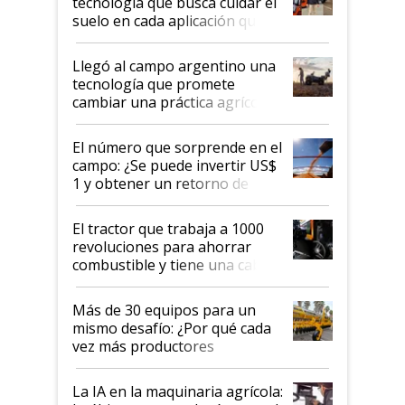
tecnología que busca cuidar el
suelo en cada aplicación que
llevó Jacto al Congreso
Aapresid 2026
Llegó al campo argentino una
tecnología que promete
cambiar una práctica agrícola
clave: ¿Y si analizar el suelo
fuera tan simple como apretar
El número que sorprende en el
un botón?
campo: ¿Se puede invertir US$
1 y obtener un retorno de
hasta US$ 10 en agricultura?
El tractor que trabaja a 1000
revoluciones para ahorrar
combustible y tiene una cabina
que parece una computadora:
lo último en el mundo,
Más de 30 equipos para un
disponible en Argentina
mismo desafío: ¿Por qué cada
vez más productores
incorporan fertilizante bajo
tierra?
La IA en la maquinaria agrícola: