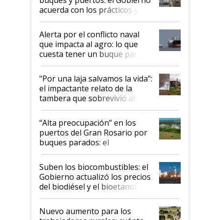
acuerda con los prácticos y
suspende el decreto de
desregulación
Alerta por el conflicto naval
que impacta al agro: lo que
cuesta tener un buque parado
y el peligro de que Argentina
pase a ser "país sucio"
"Por una laja salvamos la vida":
el impactante relato de la
tambera que sobrevivió al
tornado
“Alta preocupación” en los
puertos del Gran Rosario por
buques parados: el
funcionamiento de las
exportadoras en tensión tras
Suben los biocombustibles: el
la medida de fuerza de los
Gobierno actualizó los precios
prácticos
del biodiésel y el bioetanol
Nuevo aumento para los