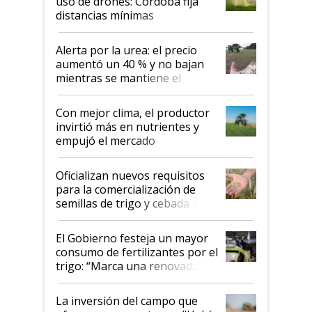
uso de drones: Córdoba fija
distancias mínimas
Alerta por la urea: el precio
aumentó un 40 % y no bajan
mientras se mantiene el
conflicto en Medio Oriente
Con mejor clima, el productor
invirtió más en nutrientes y
empujó el mercado
Oficializan nuevos requisitos
para la comercialización de
semillas de trigo y cebada a
granel
El Gobierno festeja un mayor
consumo de fertilizantes por el
trigo: “Marca una renovada
confianza de los productores”
La inversión del campo que