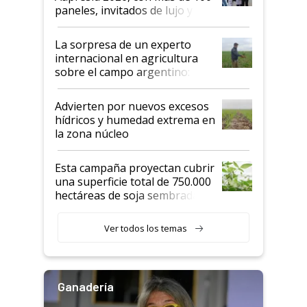
años"
paneles, invitados de lujo y
todas las tendencias
La sorpresa de un experto
internacional en agricultura
sobre el campo argentino:
"Estoy muy impresionado"
Advierten por nuevos excesos
hídricos y humedad extrema en
la zona núcleo
Esta campaña proyectan cubrir
una superficie total de 750.000
hectáreas de soja sembradas
con una nueva generación de
variedades que marcan un
Ver todos los temas
salto tecnológico en genética y
rendimiento
Ganadería