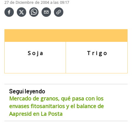
27
de
Diciembre
de
2004
a las
09:17
S o j a
T r i g o
Seguí leyendo
Mercado de granos, qué pasa con los
envases fitosanitarios y el balance de
Aapresid en La Posta