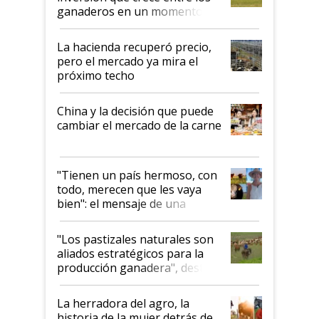
ganaderos en un momento
histórico para la actividad
La hacienda recuperó precio,
pero el mercado ya mira el
próximo techo
China y la decisión que puede
cambiar el mercado de la carne
"Tienen un país hermoso, con
todo, merecen que les vaya
bien": el mensaje de una
ganadera uruguaya sobre las
oportunidades que se abren
"Los pastizales naturales son
para el agro en Argentina, con
aliados estratégicos para la
foco en la carne
producción ganadera", destaca
la iniciativa que ya reúne a 46
establecimientos en Argentina
La herradora del agro, la
historia de la mujer detrás de