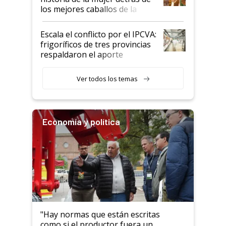
los mejores caballos de la
Argentina y los mitos que
todavía hacen sufrir a estos
Escala el conflicto por el IPCVA:
animales: "Mientras me
frigoríficos de tres provincias
descalificaban, yo seguí
respaldaron el aporte
haciendo currículum"
obligatorio
Ver todos los temas
Economía y política
"Hay normas que están escritas
como si el productor fuera un