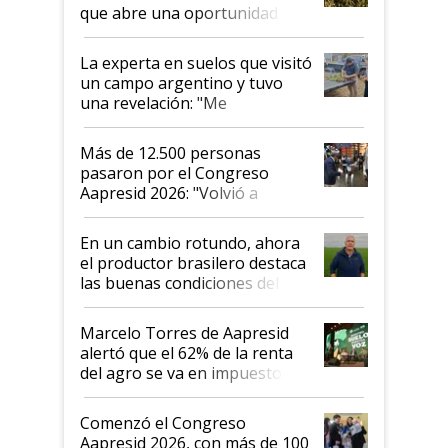
que abre una oportunidad en
el lote
La experta en suelos que visitó
un campo argentino y tuvo
una revelación: "Me
impresionó mucho"
Más de 12.500 personas
pasaron por el Congreso
Aapresid 2026: "Volvió a
demostrar que hablar del
suelo es hablar de todo el
En un cambio rotundo, ahora
sistema productivo"
el productor brasilero destaca
las buenas condiciones del
agro argentino para invertir:
"Los veo más motivados"
Marcelo Torres de Aapresid
alertó que el 62% de la renta
del agro se va en impuestos:
"No es bueno que en
Argentina se sigan discutiendo
Comenzó el Congreso
las mismas cosas de hace 50
Aapresid 2026, con más de 100