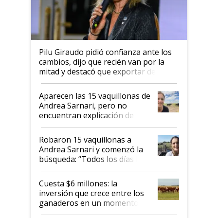
Pilu Giraudo pidió confianza ante los
cambios, dijo que recién van por la
mitad y destacó que exportar dejó de
ser "para unos pocos": "Tenemos un
mandato muy claro del gobierno
Aparecen las 15 vaquillonas de
nacional"
Andrea Sarnari, pero no
encuentran explicación de
cómo llegaron allí
Robaron 15 vaquillonas a
Andrea Sarnari y comenzó la
búsqueda: “Todos los días le
toca a algún productor”
Cuesta $6 millones: la
inversión que crece entre los
ganaderos en un momento
histórico para la actividad