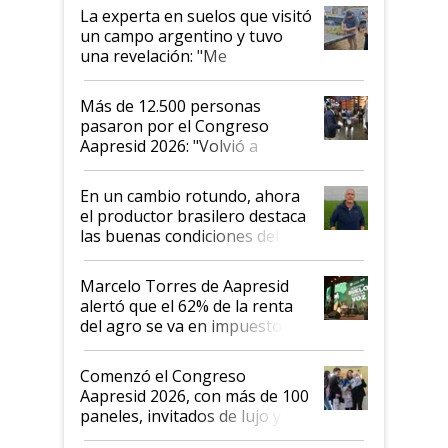
La experta en suelos que visitó
un campo argentino y tuvo
una revelación: "Me
impresionó mucho"
Más de 12.500 personas
pasaron por el Congreso
Aapresid 2026: "Volvió a
demostrar que hablar del
suelo es hablar de todo el
En un cambio rotundo, ahora
sistema productivo"
el productor brasilero destaca
las buenas condiciones del
agro argentino para invertir:
"Los veo más motivados"
Marcelo Torres de Aapresid
alertó que el 62% de la renta
del agro se va en impuestos:
"No es bueno que en
Argentina se sigan discutiendo
Comenzó el Congreso
las mismas cosas de hace 50
Aapresid 2026, con más de 100
años"
paneles, invitados de lujo y
todas las tendencias