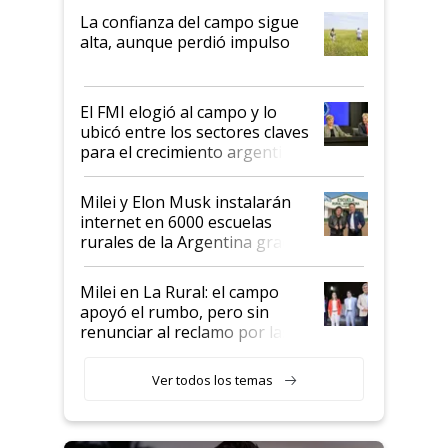
plata a un hijo para droga":
La confianza del campo sigue
Juan Félix Rossetti, el libertario
alta, aunque perdió impulso
que de una dura crisis salió
más fuerte y apuesta al cambio
de Milei
El FMI elogió al campo y lo
ubicó entre los sectores claves
para el crecimiento argentino
Milei y Elon Musk instalarán
internet en 6000 escuelas
rurales de la Argentina gracias
a un acuerdo con Starlink
Milei en La Rural: el campo
apoyó el rumbo, pero sin
renunciar al reclamo por las
retenciones
Ver todos los temas