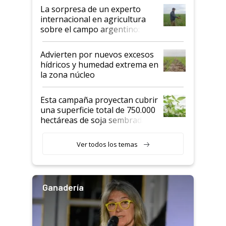
La sorpresa de un experto
internacional en agricultura
sobre el campo argentino:
"Estoy muy impresionado"
Advierten por nuevos excesos
hídricos y humedad extrema en
la zona núcleo
Esta campaña proyectan cubrir
una superficie total de 750.000
hectáreas de soja sembradas
con una nueva generación de
variedades que marcan un
Ver todos los temas
salto tecnológico en genética y
rendimiento
Ganadería