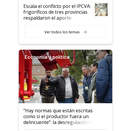
todavía hacen sufrir a estos
Escala el conflicto por el IPCVA:
animales: "Mientras me
frigoríficos de tres provincias
descalificaban, yo seguí
respaldaron el aporte
haciendo currículum"
obligatorio
Ver todos los temas
Economía y política
"Hay normas que están escritas
como si el productor fuera un
delincuente”: la desregulación llegó
al Congreso Aapresid y hasta se