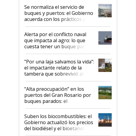
Se normaliza el servicio de
buques y puertos: el Gobierno
acuerda con los prácticos y
suspende el decreto de
desregulación
Alerta por el conflicto naval
que impacta al agro: lo que
cuesta tener un buque parado
y el peligro de que Argentina
pase a ser "país sucio"
"Por una laja salvamos la vida":
el impactante relato de la
tambera que sobrevivió al
tornado
“Alta preocupación” en los
puertos del Gran Rosario por
buques parados: el
funcionamiento de las
exportadoras en tensión tras
Suben los biocombustibles: el
la medida de fuerza de los
Gobierno actualizó los precios
prácticos
del biodiésel y el bioetanol