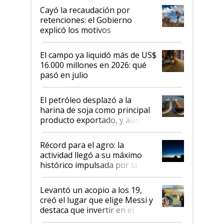
habló del financiamiento al IPCVA
Cayó la recaudación por
retenciones: el Gobierno
explicó los motivos
El campo ya liquidó más de US$
16.000 millones en 2026: qué
pasó en julio
El petróleo desplazó a la
harina de soja como principal
producto exportado, y aún así
el agro aportó casi seis de cada
diez dólares y sostuvo el
Récord para el agro: la
liderazgo en un semestre
actividad llegó a su máximo
récord
histórico impulsada por la
cosecha y las exportaciones
Levantó un acopio a los 19,
creó el lugar que elige Messi y
destaca que invertir en el
kirchnerismo era como "darle