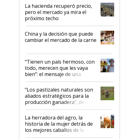
La hacienda recuperó precio,
pero el mercado ya mira el
próximo techo
China y la decisión que puede
cambiar el mercado de la carne
"Tienen un país hermoso, con
todo, merecen que les vaya
bien": el mensaje de una
ganadera uruguaya sobre las
oportunidades que se abren
"Los pastizales naturales son
para el agro en Argentina, con
aliados estratégicos para la
foco en la carne
producción ganadera", destaca
la iniciativa que ya reúne a 46
establecimientos en Argentina
La herradora del agro, la
historia de la mujer detrás de
los mejores caballos de la
Argentina y los mitos que