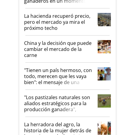
ganaderos en un momento
histórico para la actividad
La hacienda recuperó precio,
pero el mercado ya mira el
próximo techo
China y la decisión que puede
cambiar el mercado de la
carne
"Tienen un país hermoso, con
todo, merecen que les vaya
bien": el mensaje de una
ganadera uruguaya sobre las
oportunidades que se abren
"Los pastizales naturales son
para el agro en Argentina, con
aliados estratégicos para la
foco en la carne
producción ganadera",
destaca la iniciativa que ya
reúne a 46 establecimientos
La herradora del agro, la
en Argentina
historia de la mujer detrás de