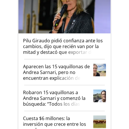
Pilu Giraudo pidió confianza ante los
cambios, dijo que recién van por la
mitad y destacó que exportar dejó
de ser "para unos pocos": "Tenemos
un mandato muy claro del gobierno
Aparecen las 15 vaquillonas de
nacional"
Andrea Sarnari, pero no
encuentran explicación de
cómo llegaron allí
Robaron 15 vaquillonas a
Andrea Sarnari y comenzó la
búsqueda: “Todos los días le
toca a algún productor”
Cuesta $6 millones: la
inversión que crece entre los