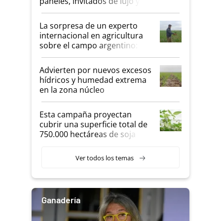
paneles, invitados de lujo y
todas las tendencias
La sorpresa de un experto
internacional en agricultura
sobre el campo argentino:
"Estoy muy impresionado"
Advierten por nuevos excesos
hídricos y humedad extrema
en la zona núcleo
Esta campaña proyectan
cubrir una superficie total de
750.000 hectáreas de soja
sembradas con una nueva
generación de variedades que
Ver todos los temas
marcan un salto tecnológico
en genética y rendimiento
Ganadería