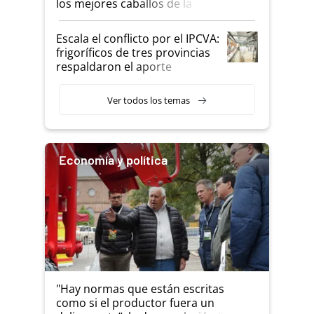
los mejores caballos de la
Argentina y los mitos que
todavía hacen sufrir a estos
Escala el conflicto por el IPCVA:
animales: "Mientras me
frigoríficos de tres provincias
descalificaban, yo seguí
respaldaron el aporte
haciendo currículum"
obligatorio
Ver todos los temas
Economía y política
"Hay normas que están escritas
como si el productor fuera un