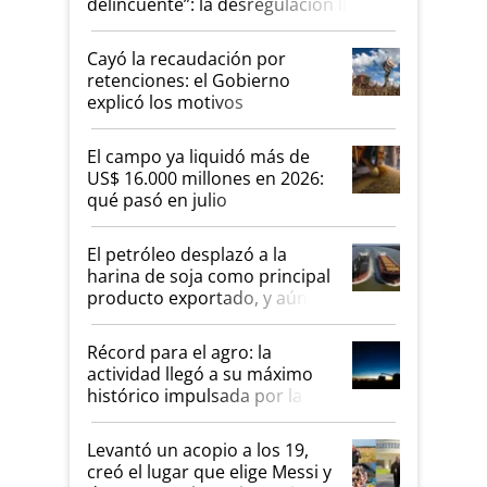
delincuente”: la desregulación llegó
al Congreso Aapresid y hasta se
habló del financiamiento al IPCVA
Cayó la recaudación por
retenciones: el Gobierno
explicó los motivos
El campo ya liquidó más de
US$ 16.000 millones en 2026:
qué pasó en julio
El petróleo desplazó a la
harina de soja como principal
producto exportado, y aún así
el agro aportó casi seis de
cada diez dólares y sostuvo el
Récord para el agro: la
liderazgo en un semestre
actividad llegó a su máximo
récord
histórico impulsada por la
cosecha y las exportaciones
Levantó un acopio a los 19,
creó el lugar que elige Messi y