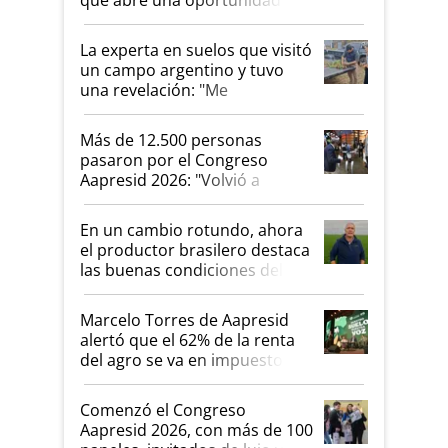
el lote
La experta en suelos que visitó
un campo argentino y tuvo
una revelación: "Me
impresionó mucho"
Más de 12.500 personas
pasaron por el Congreso
Aapresid 2026: "Volvió a
demostrar que hablar del
suelo es hablar de todo el
En un cambio rotundo, ahora
sistema productivo"
el productor brasilero destaca
las buenas condiciones del
agro argentino para invertir:
"Los veo más motivados"
Marcelo Torres de Aapresid
alertó que el 62% de la renta
del agro se va en impuestos:
"No es bueno que en
Argentina se sigan discutiendo
Comenzó el Congreso
las mismas cosas de hace 50
Aapresid 2026, con más de 100
años"