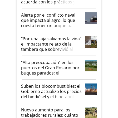
acuerda con los prácticos y
suspende el decreto de
desregulación
Alerta por el conflicto naval
que impacta al agro: lo que
cuesta tener un buque parado
y el peligro de que Argentina
pase a ser "país sucio"
"Por una laja salvamos la vida":
el impactante relato de la
tambera que sobrevivió al
tornado
“Alta preocupación” en los
puertos del Gran Rosario por
buques parados: el
funcionamiento de las
exportadoras en tensión tras
Suben los biocombustibles: el
la medida de fuerza de los
Gobierno actualizó los precios
prácticos
del biodiésel y el bioetanol
Nuevo aumento para los
trabajadores rurales: cuánto