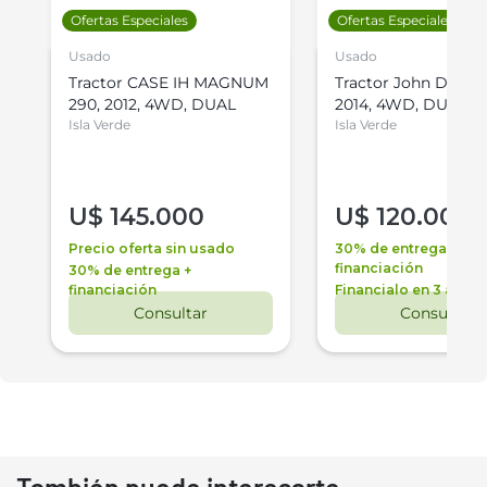
Ofertas Especiales
Ofertas Especiales
Usado
Usado
Tractor CASE IH MAGNUM
Tractor John Deere 
290, 2012, 4WD, DUAL
2014, 4WD, DUAL
Isla Verde
Isla Verde
U$
145.000
U$
120.000
Precio oferta sin usado
30% de entrega +
financiación
30% de entrega +
financiación
Financialo en 3 años
Consultar
Consultar