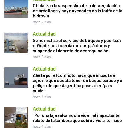
Oficializan la suspensión de la desregulación
de prácticos y hay novedades en la tarifa de la
hidrovía
hace 2 días
Actualidad
Se normaliza el servicio de buques y puertos:
el Gobierno acuerda con los prácticos y
suspende el decreto de desregulación
hace 3 días
Actualidad
Alerta por el conflicto naval que impacta al
agro: lo que cuesta tener un buque parado y el
peligro de que Argentina pase a ser "país
sucio"
hace 4 días
Actualidad
"Por una laja salvamos la vida": el impactante
relato de la tambera que sobrevivió al tornado
hace 4 días