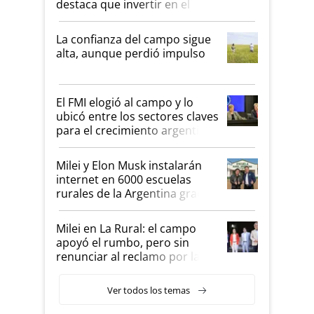
destaca que invertir en el
kirchnerismo era como "darle
plata a un hijo para droga":
La confianza del campo sigue
Juan Félix Rossetti, el libertario
alta, aunque perdió impulso
que de una dura crisis salió
más fuerte y apuesta al
cambio de Milei
El FMI elogió al campo y lo
ubicó entre los sectores claves
para el crecimiento argentino
Milei y Elon Musk instalarán
internet en 6000 escuelas
rurales de la Argentina gracias
a un acuerdo con Starlink
Milei en La Rural: el campo
apoyó el rumbo, pero sin
renunciar al reclamo por las
retenciones
Ver todos los temas