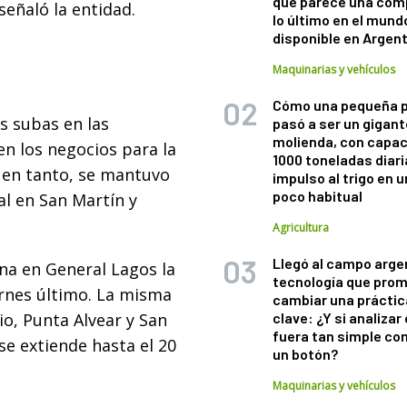
que parece una com
 señaló la entidad.
lo último en el mund
disponible en Argen
Maquinarias y vehículos
Cómo una pequeña 
s subas en las
pasó a ser un gigant
molienda, con capac
en los negocios para la
1000 toneladas diaria
 en tanto, se mantuvo
impulso al trigo en 
poco habitual
al en San Martín y
Agricultura
Llegó al campo arge
a en General Lagos la
tecnología que pro
ernes último. La misma
cambiar una práctic
o, Punta Alvear y San
clave: ¿Y si analizar 
fuera tan simple co
se extiende hasta el 20
un botón?
Maquinarias y vehículos