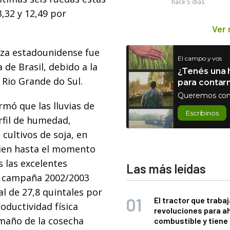
hace 5 días
,32 y 12,49 por
Ver
plaza estadounidense fue
El campo y vos
 de Brasil, debido a la
¿Tenés una h
 Rio Grande do Sul.
para contar
Queremos con
rmó que las lluvias de
Escribinos
rfil de humedad,
cultivos de soja, en
 bien hasta el momento
 las excelentes
Las más leídas
la campaña 2002/2003
l de 27,8 quintales por
El tractor que trabaj
oductividad física
revoluciones para a
amaño de la cosecha
combustible y tiene