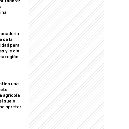
putadora:
o,
tina
panadería
e de la
idad para
s y le dio
una región
ntino una
mete
a agrícola
el suelo
mo apretar