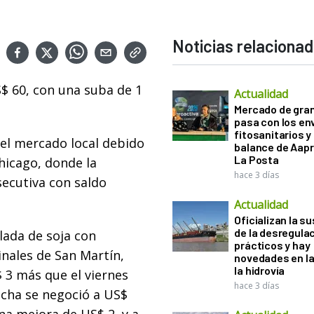
Noticias relaciona
S$ 60, con una suba de 1
Actualidad
Mercado de gra
pasa con los e
fitosanitarios y 
 el mercado local debido
balance de Aapr
La Posta
Chicago, donde la
hace 3 días
ecutiva con saldo
Actualidad
Oficializan la s
de la desregula
ada de soja con
prácticos y hay
inales de San Martín,
novedades en la
la hidrovía
 3 más que el viernes
hace 3 días
echa se negoció a US$