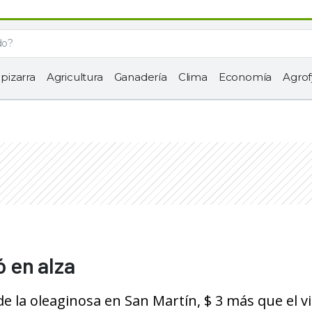
 pizarra
Agricultura
Ganadería
Clima
Economía
Agrof
ó en alza
 la oleaginosa en San Martín, $ 3 más que el v