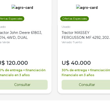
fertas Especiales
Ofertas Especiales
sado
Usado
ractor John Deere 6180J,
Tractor MASSEY
014, 4WD, DUAL
FERGUSSON MF 4292, 2020
la Verde
4WD, PATON
Venado Tuerto
U$
120.000
U$
40.000
0% de entrega + financiación
30% de entrega + financiación
inancialo en 3 años
Financialo en 3 años
Consultar
Consultar