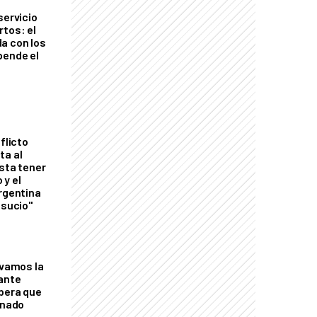
servicio
rtos: el
a con los
pende el
flicto
ta al
esta tener
 y el
Argentina
 sucio"
lvamos la
tante
mbera que
rnado