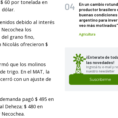
S$ 60 por tonelada en
En un cambio rotund
 dólar.
productor brasilero
buenas condiciones 
argentino para inver
enidos debido al interés
veo más motivados
y Necochea los
Agricultura
del grano fino,
 Nicolás ofrecieron $
¡Enterate de tod
las novedades!
ormó que los molinos
Ingresá tu e-mail y re
e trigo. En el MAT, la
nuestro newsletter
 cerró con un ajuste de
Suscribirme
La demanda pagó $ 495 en
al Deheza; $ 480 en
y Necochea.