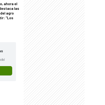
o, ahora el
 destaca las
del agro
tir: "Los
"
as
cibí