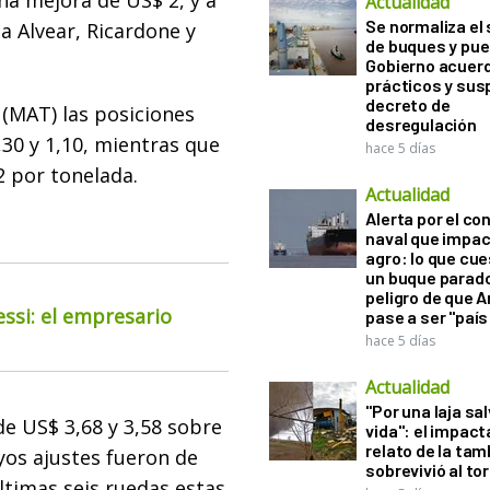
na mejora de US$ 2, y a
Actualidad
Se normaliza el 
a Alvear, Ricardone y
de buques y pue
Gobierno acuerd
prácticos y sus
decreto de
(MAT) las posiciones
desregulación
30 y 1,10, mientras que
hace 5 días
2 por tonelada.
Actualidad
Alerta por el con
naval que impac
agro: lo que cu
un buque parado
peligro de que 
essi: el empresario
pase a ser "país
hace 5 días
Actualidad
"Por una laja sa
de US$ 3,68 y 3,58 sobre
vida": el impac
relato de la ta
yos ajustes fueron de
sobrevivió al to
ltimas seis ruedas estas