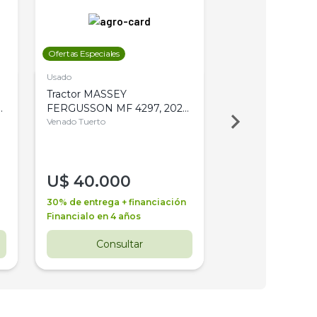
Ofertas Especiales
Ofertas Especiales
Usado
Usado
Tractor MASSEY
Tractor AGCO ALL
,
FERGUSSON MF 4297, 2020,
2003, 4WD, PA
4WD, PATON
Venado Tuerto
Venado Tuerto
U$
40.000
U$
30.000
30% de entrega + financiación
30% de entrega + 
Financialo en 4 años
Financialo en 3 a
Consultar
Consul