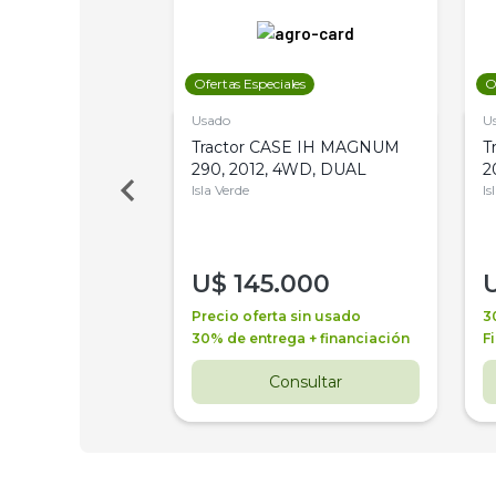
les
Ofertas Especiales
O
Usado
U
a Metalfor 7040,
Tractor CASE IH MAGNUM
T
Bot 32 Mts
290, 2012, 4WD, DUAL
2
Isla Verde
Is
000
U$
145.000
a + financiación
Precio oferta sin usado
3
 4 años
30% de entrega + financiación
F
nsultar
Consultar