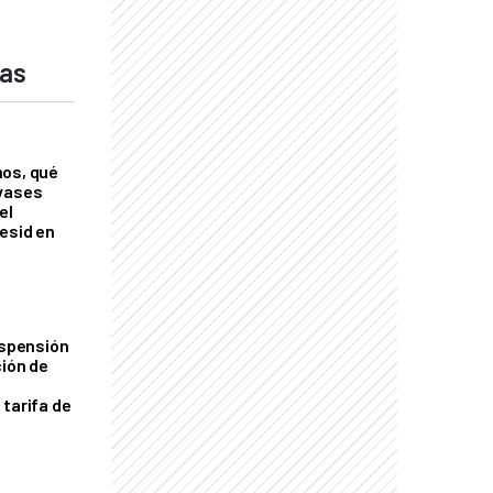
das
nos, qué
nvases
el
esid en
uspensión
ción de
 tarifa de