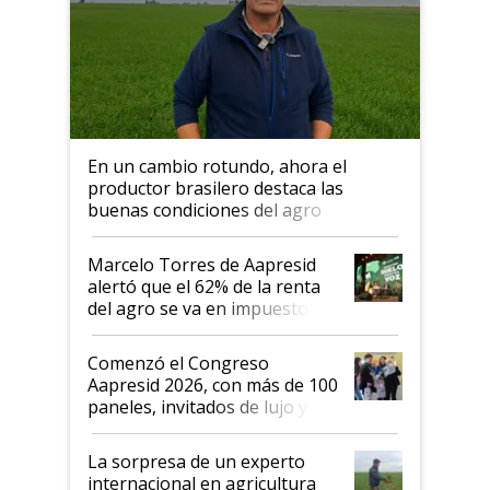
En un cambio rotundo, ahora el
productor brasilero destaca las
buenas condiciones del agro
argentino para invertir: "Los veo
más motivados"
Marcelo Torres de Aapresid
alertó que el 62% de la renta
del agro se va en impuestos:
"No es bueno que en
Argentina se sigan discutiendo
Comenzó el Congreso
las mismas cosas de hace 50
Aapresid 2026, con más de 100
años"
paneles, invitados de lujo y
todas las tendencias
La sorpresa de un experto
internacional en agricultura