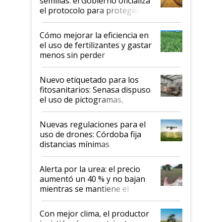
semillas: el Gobierno oficializa
el protocolo para proteger la
propiedad intelectual
Cómo mejorar la eficiencia en
el uso de fertilizantes y gastar
menos sin perder
productividad en la campaña
fina
Nuevo etiquetado para los
fitosanitarios: Senasa dispuso
el uso de pictogramas,
palabras de advertencia e
indicaciones
Nuevas regulaciones para el
uso de drones: Córdoba fija
distancias mínimas
Alerta por la urea: el precio
aumentó un 40 % y no bajan
mientras se mantiene el
conflicto en Medio Oriente
Con mejor clima, el productor