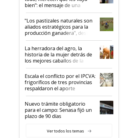
bien": el mensaje de una
ganadera uruguaya sobre las
oportunidades que se abren
"Los pastizales naturales son
para el agro en Argentina, con
aliados estratégicos para la
foco en la carne
producción ganadera", destaca
la iniciativa que ya reúne a 46
establecimientos en Argentina
La herradora del agro, la
historia de la mujer detrás de
los mejores caballos de la
Argentina y los mitos que
todavía hacen sufrir a estos
Escala el conflicto por el IPCVA:
animales: "Mientras me
frigoríficos de tres provincias
descalificaban, yo seguí
respaldaron el aporte
haciendo currículum"
obligatorio
Nuevo trámite obligatorio
para el campo: Senasa fijó un
plazo de 90 días
Ver todos los temas