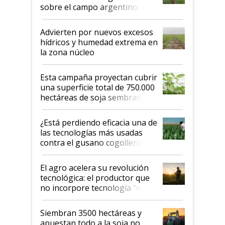
sobre el campo argentino:
"Estoy muy impresionado"
Advierten por nuevos excesos
hídricos y humedad extrema en
la zona núcleo
Esta campaña proyectan cubrir
una superficie total de 750.000
hectáreas de soja sembradas
con una nueva generación de
variedades que marcan un
¿Está perdiendo eficacia una de
salto tecnológico en genética y
las tecnologías más usadas
rendimiento
contra el gusano cogollero? El
desafío de una tecnología clave
El agro acelera su revolución
tecnológica: el productor que
no incorpore tecnología "va a
perder el tren"
Siembran 3500 hectáreas y
apuestan todo a la soja no