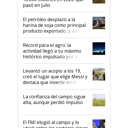
pasó en julio
El petróleo desplazó a la
harina de soja como principal
producto exportado, y aún así
el agro aportó casi seis de cada
diez dólares y sostuvo el
Récord para el agro: la
liderazgo en un semestre
actividad llegó a su máximo
récord
histórico impulsada por la
cosecha y las exportaciones
Levantó un acopio a los 19,
creó el lugar que elige Messi y
destaca que invertir en el
kirchnerismo era como "darle
plata a un hijo para droga":
La confianza del campo sigue
Juan Félix Rossetti, el libertario
alta, aunque perdió impulso
que de una dura crisis salió
más fuerte y apuesta al cambio
de Milei
El FMI elogió al campo y lo
ubicó entre los sectores claves