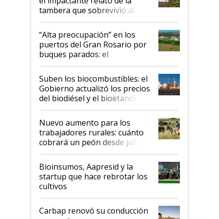
el impactante relato de la
tambera que sobrevivió al
tornado
“Alta preocupación” en los
puertos del Gran Rosario por
buques parados: el
funcionamiento de las
exportadoras en tensión tras
Suben los biocombustibles: el
la medida de fuerza de los
Gobierno actualizó los precios
prácticos
del biodiésel y el bioetanol
Nuevo aumento para los
trabajadores rurales: cuánto
cobrará un peón desde julio
Bioinsumos, Aapresid y la
startup que hace rebrotar los
cultivos
Carbap renovó su conducción