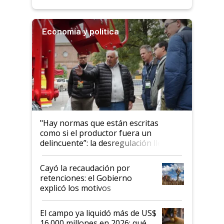
Economía y política
"Hay normas que están escritas
como si el productor fuera un
delincuente”: la desregulación llegó
al Congreso Aapresid y hasta se
habló del financiamiento al IPCVA
Cayó la recaudación por
retenciones: el Gobierno
explicó los motivos
El campo ya liquidó más de US$
16.000 millones en 2026: qué