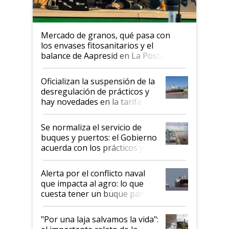
Mercado de granos, qué pasa con
los envases fitosanitarios y el
balance de Aapresid en La Posta
Oficializan la suspensión de la
desregulación de prácticos y
hay novedades en la tarifa de
la hidrovía
Se normaliza el servicio de
buques y puertos: el Gobierno
acuerda con los prácticos y
suspende el decreto de
desregulación
Alerta por el conflicto naval
que impacta al agro: lo que
cuesta tener un buque parado
y el peligro de que Argentina
pase a ser "país sucio"
"Por una laja salvamos la vida":