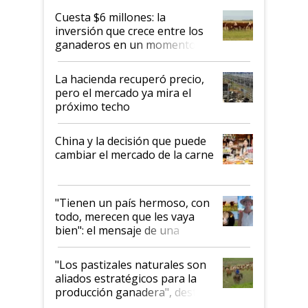
Cuesta $6 millones: la
inversión que crece entre los
ganaderos en un momento
histórico para la actividad
La hacienda recuperó precio,
pero el mercado ya mira el
próximo techo
China y la decisión que puede
cambiar el mercado de la carne
"Tienen un país hermoso, con
todo, merecen que les vaya
bien": el mensaje de una
ganadera uruguaya sobre las
oportunidades que se abren
"Los pastizales naturales son
para el agro en Argentina, con
aliados estratégicos para la
foco en la carne
producción ganadera", destaca
la iniciativa que ya reúne a 46