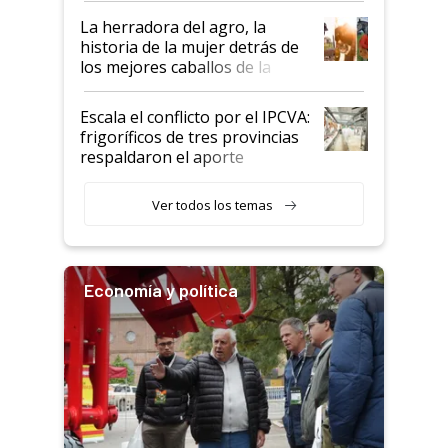
establecimientos en Argentina
La herradora del agro, la
historia de la mujer detrás de
los mejores caballos de la
Argentina y los mitos que
todavía hacen sufrir a estos
Escala el conflicto por el IPCVA:
animales: "Mientras me
frigoríficos de tres provincias
descalificaban, yo seguí
respaldaron el aporte
haciendo currículum"
obligatorio
Ver todos los temas
Economía y política