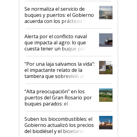
Se normaliza el servicio de
buques y puertos: el Gobierno
acuerda con los prácticos y
suspende el decreto de
desregulación
Alerta por el conflicto naval
que impacta al agro: lo que
cuesta tener un buque parado
y el peligro de que Argentina
pase a ser "país sucio"
"Por una laja salvamos la vida":
el impactante relato de la
tambera que sobrevivió al
tornado
“Alta preocupación” en los
puertos del Gran Rosario por
buques parados: el
funcionamiento de las
exportadoras en tensión tras
Suben los biocombustibles: el
la medida de fuerza de los
Gobierno actualizó los precios
prácticos
del biodiésel y el bioetanol