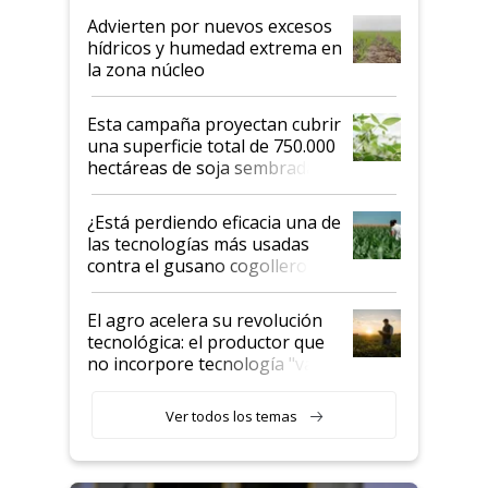
Advierten por nuevos excesos
hídricos y humedad extrema en
la zona núcleo
Esta campaña proyectan cubrir
una superficie total de 750.000
hectáreas de soja sembradas
con una nueva generación de
variedades que marcan un
¿Está perdiendo eficacia una de
salto tecnológico en genética y
las tecnologías más usadas
rendimiento
contra el gusano cogollero? El
desafío de una tecnología clave
El agro acelera su revolución
tecnológica: el productor que
no incorpore tecnología "va a
perder el tren"
Ver todos los temas