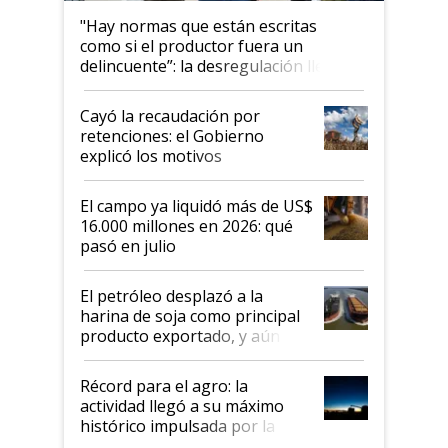
"Hay normas que están escritas
como si el productor fuera un
delincuente”: la desregulación llegó
al Congreso Aapresid y hasta se
habló del financiamiento al IPCVA
Cayó la recaudación por
retenciones: el Gobierno
explicó los motivos
El campo ya liquidó más de US$
16.000 millones en 2026: qué
pasó en julio
El petróleo desplazó a la
harina de soja como principal
producto exportado, y aún así
el agro aportó casi seis de cada
diez dólares y sostuvo el
Récord para el agro: la
liderazgo en un semestre
actividad llegó a su máximo
récord
histórico impulsada por la
cosecha y las exportaciones