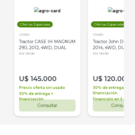
Ofertas Especiales
Ofertas Especiales
Usado
Usado
Tractor CASE IH MAGNUM
Tractor John Deere 
290, 2012, 4WD, DUAL
2014, 4WD, DUAL
Isla Verde
Isla Verde
U$
145.000
U$
120.000
Precio oferta sin usado
30% de entrega +
financiación
30% de entrega +
financiación
Financialo en 3 años
Consultar
Consultar