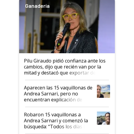
Ganadería
Pilu Giraudo pidió confianza ante los
cambios, dijo que recién van por la
mitad y destacó que exportar dejó de
ser "para unos pocos": "Tenemos un
mandato muy claro del gobierno
Aparecen las 15 vaquillonas de
nacional"
Andrea Sarnari, pero no
encuentran explicación de
cómo llegaron allí
Robaron 15 vaquillonas a
Andrea Sarnari y comenzó la
búsqueda: “Todos los días le
toca a algún productor”