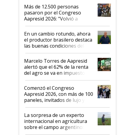
Más de 12.500 personas
pasaron por el Congreso
Aapresid 2026: "Volvió a
demostrar que hablar del
suelo es hablar de todo el
En un cambio rotundo, ahora
sistema productivo"
el productor brasilero destaca
las buenas condiciones del
agro argentino para invertir:
"Los veo más motivados"
Marcelo Torres de Aapresid
alertó que el 62% de la renta
del agro se va en impuestos:
"No es bueno que en
Argentina se sigan discutiendo
Comenzó el Congreso
las mismas cosas de hace 50
Aapresid 2026, con más de 100
años"
paneles, invitados de lujo y
todas las tendencias
La sorpresa de un experto
internacional en agricultura
sobre el campo argentino:
"Estoy muy impresionado"