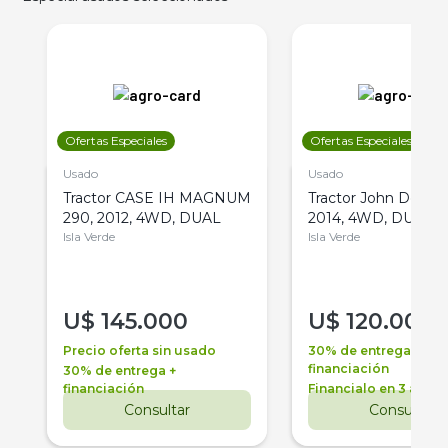
Ofertas Especiales
Ofertas Especiales
Usado
Usado
Tractor CASE IH MAGNUM
Tractor John Deere 
290, 2012, 4WD, DUAL
2014, 4WD, DUAL
Isla Verde
Isla Verde
U$
145.000
U$
120.000
Precio oferta sin usado
30% de entrega +
financiación
30% de entrega +
financiación
Financialo en 3 años
Consultar
Consultar