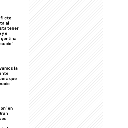
flicto
ta al
esta tener
 y el
Argentina
 sucio"
lvamos la
tante
mbera que
rnado
ión” en
Gran
ques