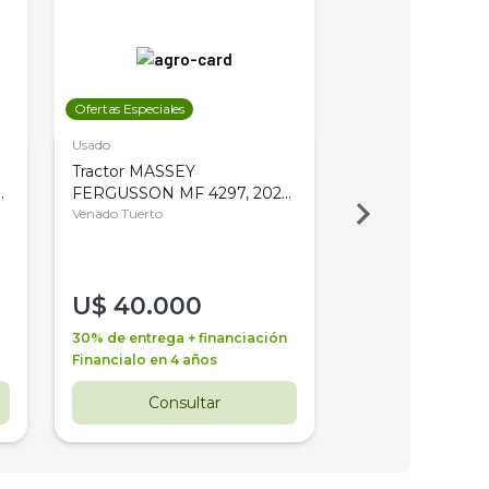
Ofertas Especiales
Ofertas Especiales
Usado
Usado
Tractor MASSEY
Tractor AGCO ALL
,
FERGUSSON MF 4297, 2020,
2003, 4WD, PA
4WD, PATON
Venado Tuerto
Venado Tuerto
U$
40.000
U$
30.000
30% de entrega + financiación
30% de entrega + 
Financialo en 4 años
Financialo en 3 a
Consultar
Consul