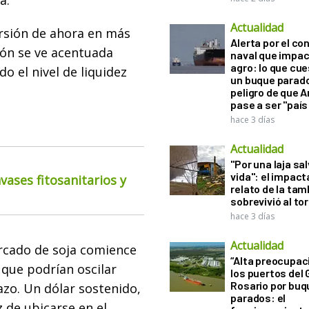
a.
Actualidad
rsión de ahora en más
Alerta por el con
ción se ve acentuada
naval que impac
agro: lo que cu
 el nivel de liquidez
un buque parado
peligro de que 
pase a ser "país
hace 3 días
Actualidad
"Por una laja sa
vida": el impac
ases fitosanitarios y
relato de la ta
sobrevivió al to
hace 3 días
Actualidad
ercado de soja comience
“Alta preocupac
 que podrían oscilar
los puertos del 
Rosario por bu
lazo. Un dólar sostenido,
parados: el
z de ubicarse en el