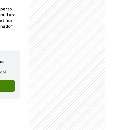
xperto
icultura
ntino:
onado"
as
cibí