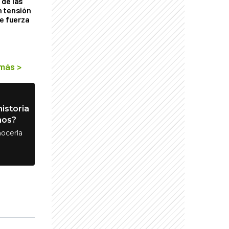
de las
n tensión
de fuerza
s
 más
>
istoria
nos?
ocerla