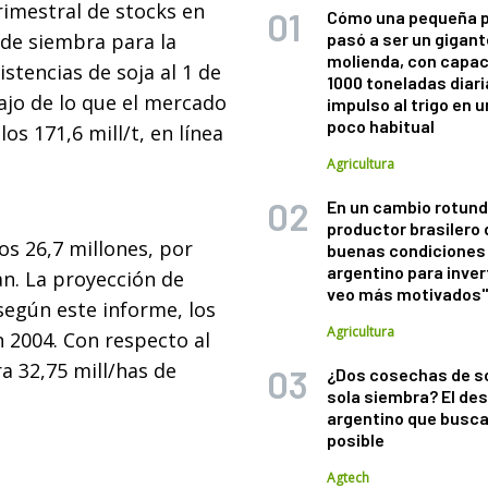
rimestral de stocks en
Cómo una pequeña 
 de siembra para la
pasó a ser un gigant
molienda, con capac
tencias de soja al 1 de
1000 toneladas diaria
ajo de lo que el mercado
impulso al trigo en 
poco habitual
os 171,6 mill/t, en línea
Agricultura
En un cambio rotund
productor brasilero
los 26,7 millones, por
buenas condiciones 
argentino para inver
n. La proyección de
veo más motivados
 según este informe, los
Agricultura
n 2004. Con respecto al
a 32,75 mill/has de
¿Dos cosechas de s
sola siembra? El des
argentino que busca
posible
Agtech