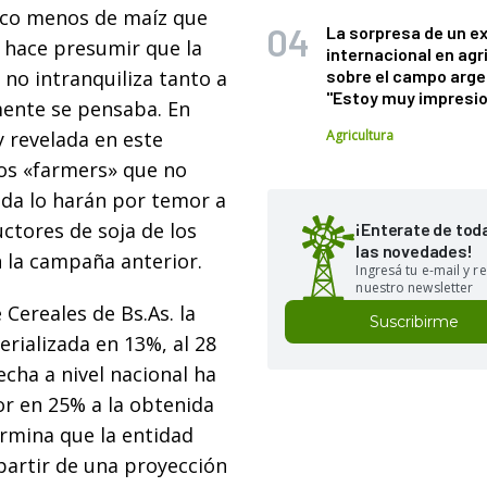
oco menos de maíz que
La sorpresa de un e
 hace presumir que la
internacional en agr
 no intranquiliza tanto a
sobre el campo arge
"Estoy muy impresi
mente se pensaba. En
y revelada en este
Agricultura
os «farmers» que no
da lo harán por temor a
ctores de soja de los
¡Enterate de tod
las novedades!
 la campaña anterior.
Ingresá tu e-mail y re
nuestro newsletter
Cereales de Bs.As. la
Suscribirme
erializada en 13%, al 28
echa a nivel nacional ha
r en 25% a la obtenida
ermina que la entidad
partir de una proyección