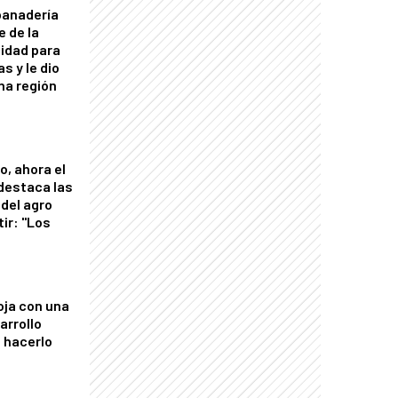
panadería
e de la
idad para
s y le dio
una región
o, ahora el
 destaca las
del agro
tir: "Los
"
oja con una
arrollo
 hacerlo