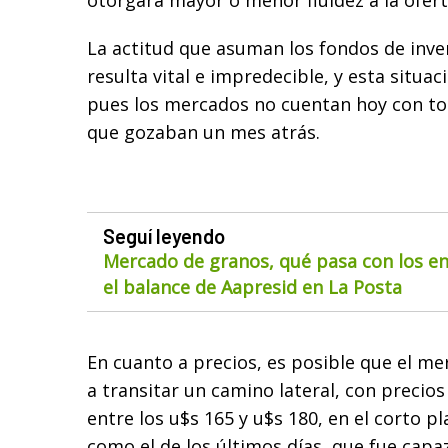
otorgará mayor o menor fluidez a la ofert
La actitud que asuman los fondos de inve
resulta vital e impredecible, y esta situa
pues los mercados no cuentan hoy con todo
que gozaban un mes atrás.
Seguí leyendo
Mercado de granos, qué pasa con los env
el balance de Aapresid en La Posta
En cuanto a precios, es posible que el m
a transitar un camino lateral, con precios
entre los u$s 165 y u$s 180, en el corto p
como el de los últimos días, que fue capa