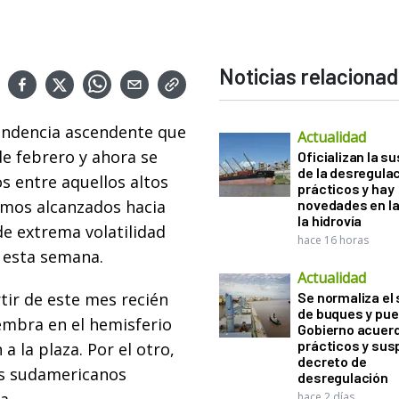
Noticias relaciona
tendencia ascendente que
Actualidad
de febrero y ahora se
Oficializan la s
de la desregula
s entre aquellos altos
prácticos y hay
imos alcanzados hacia
novedades en la
la hidrovía
de extrema volatilidad
hace 16 horas
 esta semana.
Actualidad
tir de este mes recién
Se normaliza el 
de buques y pue
iembra en el hemisferio
Gobierno acuerd
prácticos y sus
 la plaza. Por el otro,
decreto de
es sudamericanos
desregulación
hace 2 días