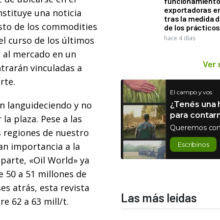
funcionamiento 
exportadoras e
nstituye una noticia
tras la medida 
esto de los commodities
de los práctico
hace 4 días
el curso de los últimos
r al mercado en un
Ver
trarán vinculadas a
rte.
El campo y vos
an languideciendo y no
¿Tenés una h
para contar
la plaza. Pese a las
Queremos con
as regiones de nuestro
an importancia a la
Escribinos
parte, «Oil World» ya
 50 a 51 millones de
s atrás, esta revista
Las más leídas
e 62 a 63 mill/t.