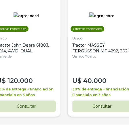
fertas Especiales
Ofertas Especiales
sado
Usado
ractor John Deere 6180J,
Tractor MASSEY
014, 4WD, DUAL
FERGUSSON MF 4292, 2020
la Verde
4WD, PATON
Venado Tuerto
U$
120.000
U$
40.000
0% de entrega + financiación
30% de entrega + financiación
inancialo en 3 años
Financialo en 3 años
Consultar
Consultar