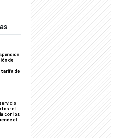
das
uspensión
ción de
 tarifa de
servicio
rtos: el
a con los
pende el