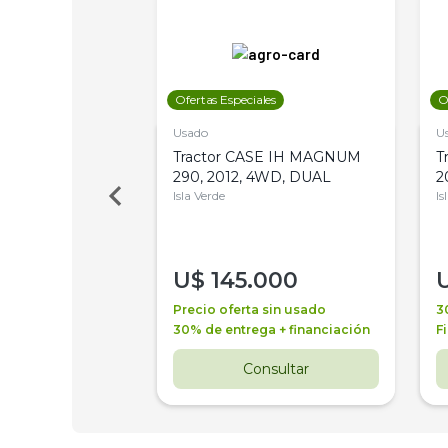
les
Ofertas Especiales
O
Usado
U
a Metalfor 7040,
Tractor CASE IH MAGNUM
T
Bot 32 Mts
290, 2012, 4WD, DUAL
2
Isla Verde
Is
000
U$
145.000
a + financiación
Precio oferta sin usado
3
 4 años
30% de entrega + financiación
F
nsultar
Consultar