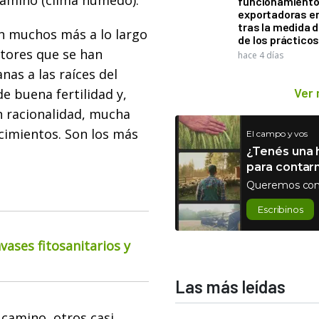
rgamino (clima húmedo)."
funcionamiento 
exportadoras e
tras la medida 
en muchos más a lo largo
de los práctico
tores que se han
hace 4 días
as a las raíces del
Ver
e buena fertilidad y,
n racionalidad, mucha
ocimientos. Son los más
El campo y vos
¿Tenés una h
para contar
Queremos con
Escribinos
ases fitosanitarios y
Las más leídas
 camino, otros casi