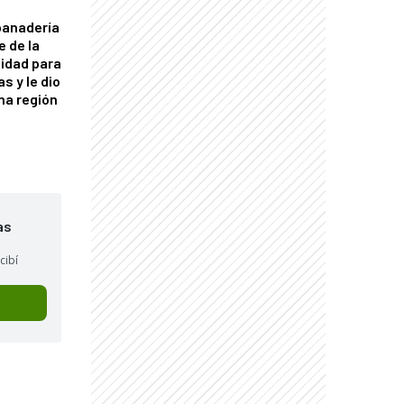
panadería
e de la
idad para
s y le dio
una región
as
cibí