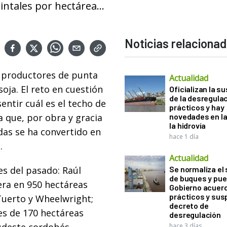
ntales por hectárea...
Noticias relaciona
 productores de punta
Actualidad
soja. El reto en cuestión
Oficializan la s
de la desregula
sentir cuál es el techo de
prácticos y hay
 que, por obra y gracia
novedades en la
la hidrovía
das se ha convertido en
hace 1 día
.
Actualidad
s del pasado: Raúl
Se normaliza el 
de buques y pue
era en 950 hectáreas
Gobierno acuerd
prácticos y sus
Tuerto y Wheelwright;
decreto de
es de 170 hectáreas
desregulación
hace 3 días