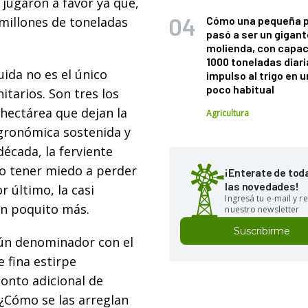
 jugaron a favor ya que,
5 millones de toneladas
Cómo una pequeña 
pasó a ser un gigant
molienda, con capac
1000 toneladas diaria
uida no es el único
impulso al trigo en 
poco habitual
itarios. Son tres los
ectárea que dejan la
Agricultura
agronómica sostenida y
década, la ferviente
 no tener miedo a perder
¡Enterate de tod
las novedades!
 último, la casi
Ingresá tu e-mail y re
un poquito más.
nuestro newsletter
Suscribirme
mún denominador con el
 fina estirpe
monto adicional de
¿Cómo se las arreglan