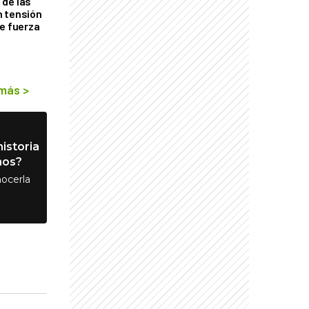
de las
n tensión
de fuerza
s
 más
>
istoria
nos?
ocerla