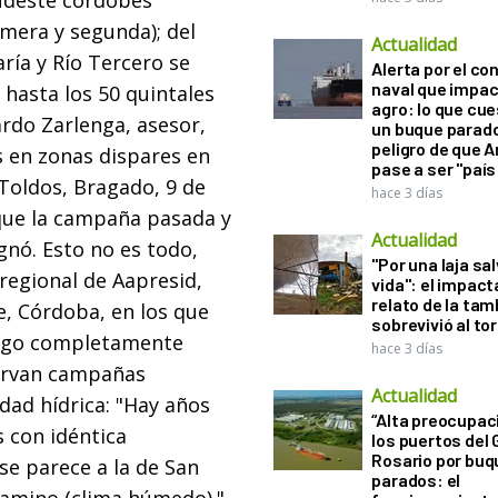
sudeste cordobés
mera y segunda); del
Actualidad
ría y Río Tercero se
Alerta por el con
naval que impac
hasta los 50 quintales
agro: lo que cu
ardo Zarlenga, asesor,
un buque parado
peligro de que 
 en zonas dispares en
pase a ser "país
 Toldos, Bragado, 9 de
hace 3 días
 que la campaña pasada y
Actualidad
gnó. Esto no es todo,
"Por una laja sa
 regional de Aapresid,
vida": el impac
relato de la ta
e, Córdoba, en los que
sobrevivió al to
Algo completamente
hace 3 días
servan campañas
Actualidad
idad hídrica: "Hay años
“Alta preocupac
s con idéntica
los puertos del 
Rosario por bu
se parece a la de San
parados: el