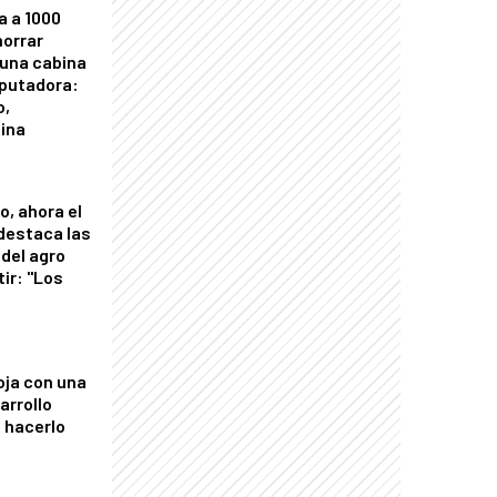
a a 1000
horrar
 una cabina
putadora:
o,
tina
o, ahora el
 destaca las
del agro
tir: "Los
"
oja con una
arrollo
 hacerlo