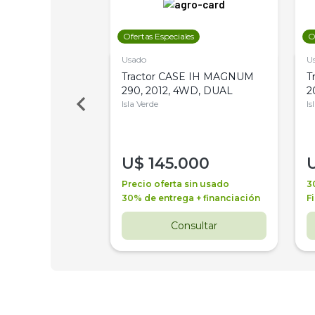
les
Ofertas Especiales
O
Usado
U
a Metalfor 7040,
Tractor CASE IH MAGNUM
T
Bot 32 Mts
290, 2012, 4WD, DUAL
2
Isla Verde
Is
000
U$
145.000
a + financiación
Precio oferta sin usado
3
 4 años
30% de entrega + financiación
F
nsultar
Consultar