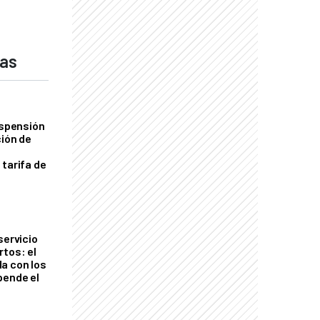
das
uspensión
ción de
 tarifa de
servicio
rtos: el
a con los
pende el