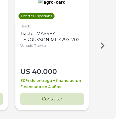
Ofertas Especiales
Ofertas Especiales
Usado
Usado
Tractor MASSEY
Tractor AGCO ALL
,
FERGUSSON MF 4297, 2020,
2003, 4WD, PA
4WD, PATON
Venado Tuerto
Venado Tuerto
U$
40.000
U$
30.000
30% de entrega + financiación
30% de entrega + 
Financialo en 4 años
Financialo en 3 a
Consultar
Consul