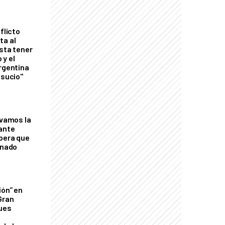
flicto
ta al
esta tener
 y el
Argentina
 sucio"
lvamos la
tante
mbera que
rnado
ión” en
Gran
ques