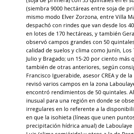
(soja de primera) con 53 quintales en el 
(siembra 9000 hectáreas entre soja de pri
mismo modo Elver Zorzona, entre Villa Ma
despachó con rindes que van desde los 40 
en lotes de 170 hectáreas, y también Ger
observó campos grandes con 50 quintales
calidad de suelos y clima como Junín, Los
Julio y Bragado; un 15-20 por ciento más
también de otras anteriores, según consi
Francisco Iguerabide, asesor CREA y de la
revisó varios campos en la zona Laboulay
encontró rendimientos de 50 quintales. 
inusual para una región en donde se ob
irregulares en lo referente a la disponibil
en que la isohieta (líneas que unen punto
precipitación hídrica anual) de Laboulaye 