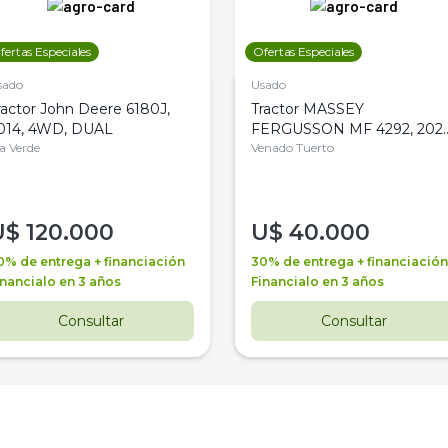
fertas Especiales
Ofertas Especiales
sado
Usado
ractor John Deere 6180J,
Tractor MASSEY
014, 4WD, DUAL
FERGUSSON MF 4292, 2020
la Verde
4WD, PATON
Venado Tuerto
U$
120.000
U$
40.000
0% de entrega + financiación
30% de entrega + financiación
inancialo en 3 años
Financialo en 3 años
Consultar
Consultar