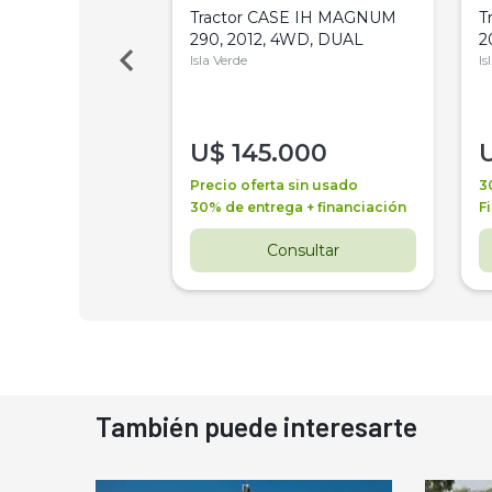
a Metalfor 7040,
Tractor CASE IH MAGNUM
T
Bot 32 Mts
290, 2012, 4WD, DUAL
2
Isla Verde
Is
000
U$
145.000
a + financiación
Precio oferta sin usado
3
 4 años
30% de entrega + financiación
F
nsultar
Consultar
También puede interesarte