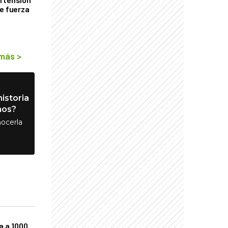
de fuerza
s
 más
>
istoria
nos?
ocerla
a a 1000