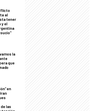
flicto
ta al
esta tener
 y el
Argentina
 sucio"
lvamos la
tante
mbera que
rnado
ión” en
Gran
ques
de las
n tensión