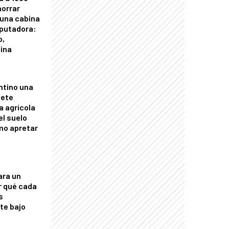
horrar
 una cabina
putadora:
o,
tina
ntino una
mete
a agrícola
el suelo
mo apretar
ara un
r qué cada
s
nte bajo