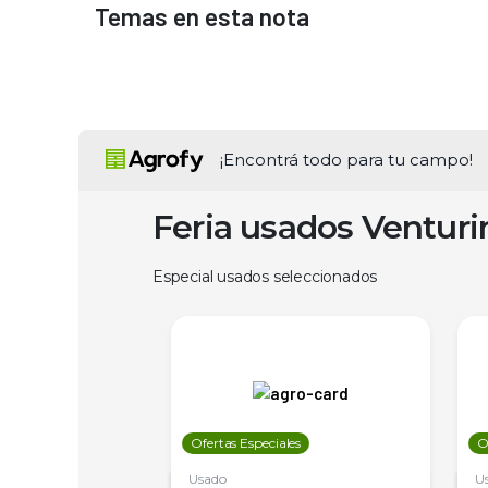
Temas en esta nota
¡Encontrá todo para tu campo!
Feria usados Ventur
Especial usados seleccionados
les
Ofertas Especiales
O
Usado
U