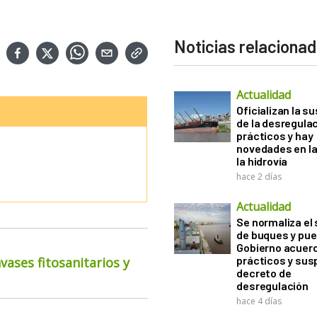
Noticias relaciona
Actualidad
Oficializan la s
de la desregula
prácticos y hay
novedades en la
la hidrovía
hace 2 días
Actualidad
Se normaliza el 
de buques y pue
Gobierno acuerd
prácticos y sus
ases fitosanitarios y
decreto de
desregulación
hace 4 días