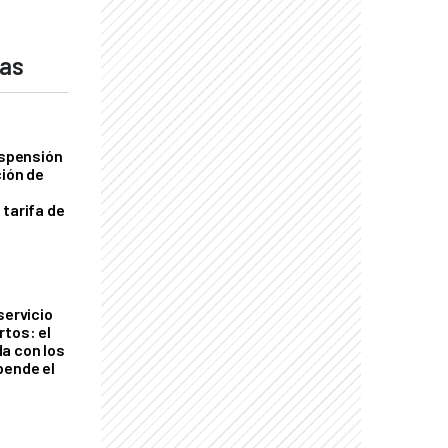
das
uspensión
ción de
 tarifa de
servicio
rtos: el
a con los
pende el