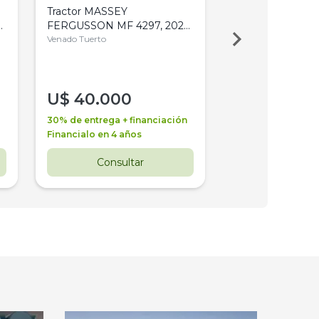
Tractor MASSEY
Tractor AGCO ALL
,
FERGUSSON MF 4297, 2020,
2003, 4WD, PA
4WD, PATON
Venado Tuerto
Venado Tuerto
U$
40.000
U$
30.000
30% de entrega + financiación
30% de entrega + 
Financialo en 4 años
Financialo en 3 a
Consultar
Consul