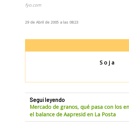
fyo.com
29
de
Abril
de
2005
a las
08:23
S o j a
Seguí leyendo
Mercado de granos, qué pasa con los env
el balance de Aapresid en La Posta