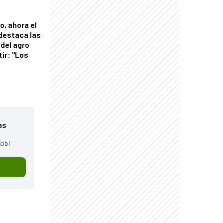
o, ahora el
 destaca las
del agro
tir: "Los
"
as
cibí