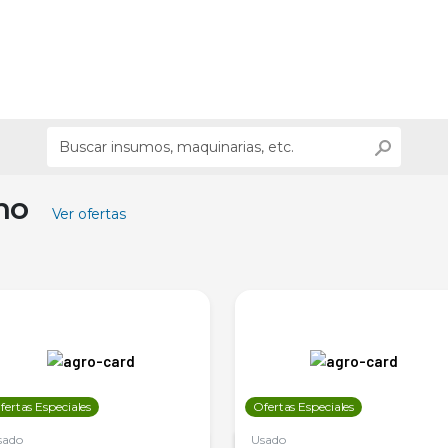
ino
Ver ofertas
fertas Especiales
Ofertas Especiales
sado
Usado