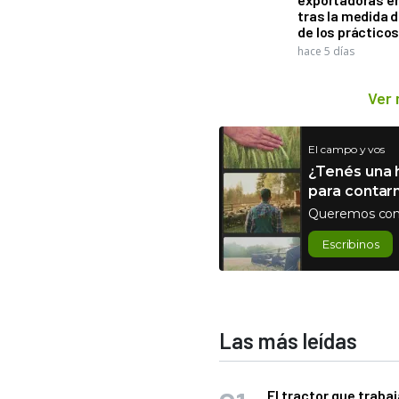
tras la medida 
de los práctico
hace 5 días
Ver
El campo y vos
¿Tenés una h
para contar
Queremos con
Escribinos
Las más leídas
El tractor que trabaj