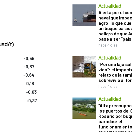
Actualidad
Alerta por el con
naval que impac
agro: lo que cu
un buque parado
peligro de que 
pase a ser "país
usd/t)
hace 4 días
Actualidad
-0,55
"Por una laja sa
-0,37
vida": el impac
relato de la ta
-0,64
sobrevivió al to
+0,18
hace 4 días
-0,83
Actualidad
+0,37
“Alta preocupac
los puertos del 
Rosario por bu
parados: el
funcionamiento 
exportadoras e