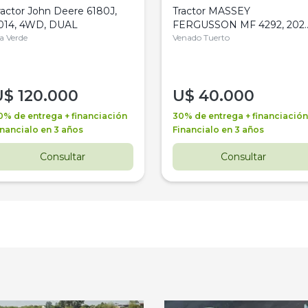
ractor John Deere 6180J,
Tractor MASSEY
014, 4WD, DUAL
FERGUSSON MF 4292, 2020
la Verde
4WD, PATON
Venado Tuerto
U$
120.000
U$
40.000
0% de entrega + financiación
30% de entrega + financiación
inancialo en 3 años
Financialo en 3 años
Consultar
Consultar