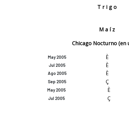
T r i g o
M a í z
Chicago Nocturno (en
È
May 2005
È
Jul 2005
È
Ago 2005
Ç
Sep 2005
È
May 2005
Ç
Jul 2005