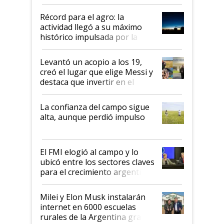
el agro aportó casi seis de cada
diez dólares y sostuvo el
Récord para el agro: la
liderazgo en un semestre
actividad llegó a su máximo
récord
histórico impulsada por la
cosecha y las exportaciones
Levantó un acopio a los 19,
creó el lugar que elige Messi y
destaca que invertir en el
kirchnerismo era como "darle
plata a un hijo para droga":
La confianza del campo sigue
Juan Félix Rossetti, el libertario
alta, aunque perdió impulso
que de una dura crisis salió
más fuerte y apuesta al cambio
de Milei
El FMI elogió al campo y lo
ubicó entre los sectores claves
para el crecimiento argentino
Milei y Elon Musk instalarán
internet en 6000 escuelas
rurales de la Argentina gracias