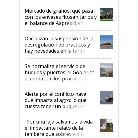
Mercado de granos, qué pasa
con los envases fitosanitarios y
el balance de Aapresid en La
Posta
Oficializan la suspensión de la
desregulación de prácticos y
hay novedades en la tarifa de
la hidrovía
Se normaliza el servicio de
buques y puertos: el Gobierno
acuerda con los prácticos y
suspende el decreto de
desregulación
Alerta por el conflicto naval
que impacta al agro: lo que
cuesta tener un buque parado
y el peligro de que Argentina
pase a ser "país sucio"
"Por una laja salvamos la vida":
el impactante relato de la
tambera que sobrevivió al