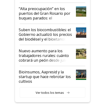
tornado
“Alta preocupación” en los
puertos del Gran Rosario por
buques parados: el
funcionamiento de las
exportadoras en tensión tras
Suben los biocombustibles: el
la medida de fuerza de los
Gobierno actualizó los precios
prácticos
del biodiésel y el bioetanol
Nuevo aumento para los
trabajadores rurales: cuánto
cobrará un peón desde julio
Bioinsumos, Aapresid y la
startup que hace rebrotar los
cultivos
Ver todos los temas