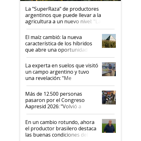
La "SuperRaza" de productores
argentinos que puede llevar a la
agricultura a un nuevo nivel: "Las
posibilidades de crecimiento son
infinitas"
El maíz cambió: la nueva
característica de los híbridos
que abre una oportunidad en
el lote
La experta en suelos que visitó
un campo argentino y tuvo
una revelación: "Me
impresionó mucho"
Más de 12.500 personas
pasaron por el Congreso
Aapresid 2026: "Volvió a
demostrar que hablar del
suelo es hablar de todo el
En un cambio rotundo, ahora
sistema productivo"
el productor brasilero destaca
las buenas condiciones del
agro argentino para invertir: