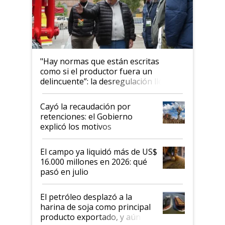
"Hay normas que están escritas
como si el productor fuera un
delincuente”: la desregulación llegó
al Congreso Aapresid y hasta se
habló del financiamiento al IPCVA
Cayó la recaudación por
retenciones: el Gobierno
explicó los motivos
El campo ya liquidó más de US$
16.000 millones en 2026: qué
pasó en julio
El petróleo desplazó a la
harina de soja como principal
producto exportado, y aún así