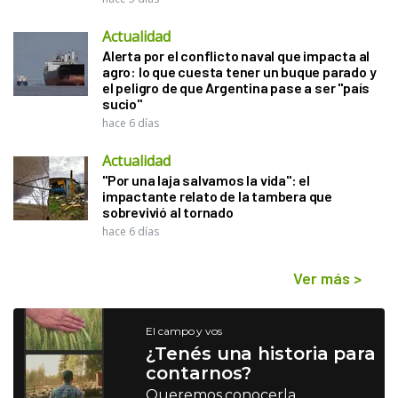
Actualidad
Alerta por el conflicto naval que impacta al
agro: lo que cuesta tener un buque parado y
el peligro de que Argentina pase a ser "país
sucio"
hace 6 días
Actualidad
"Por una laja salvamos la vida": el
impactante relato de la tambera que
sobrevivió al tornado
hace 6 días
Ver más
>
El campo y vos
¿Tenés una historia para
contarnos?
Queremos conocerla