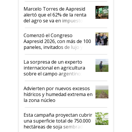
"Los veo más motivados"
Marcelo Torres de Aapresid
alertó que el 62% de la renta
del agro se va en impuestos:
"No es bueno que en
Argentina se sigan discutiendo
Comenzó el Congreso
las mismas cosas de hace 50
Aapresid 2026, con más de 100
años"
paneles, invitados de lujo y
todas las tendencias
La sorpresa de un experto
internacional en agricultura
sobre el campo argentino:
"Estoy muy impresionado"
Advierten por nuevos excesos
hídricos y humedad extrema en
la zona núcleo
Esta campaña proyectan cubrir
una superficie total de 750.000
hectáreas de soja sembradas