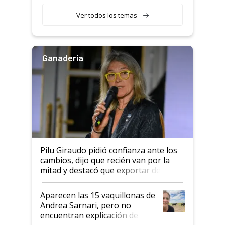
con una nueva generación de
variedades que marcan un
Ver todos los temas
salto tecnológico en genética y
rendimiento
Ganadería
Pilu Giraudo pidió confianza ante los
cambios, dijo que recién van por la
mitad y destacó que exportar dejó de
ser "para unos pocos": "Tenemos un
mandato muy claro del gobierno
Aparecen las 15 vaquillonas de
nacional"
Andrea Sarnari, pero no
encuentran explicación de