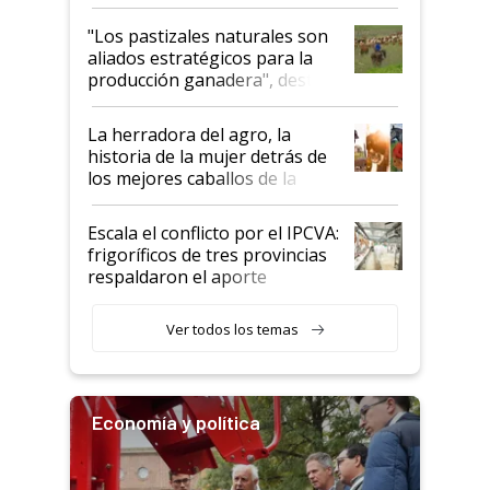
ganadera uruguaya sobre las
oportunidades que se abren
"Los pastizales naturales son
para el agro en Argentina, con
aliados estratégicos para la
foco en la carne
producción ganadera", destaca
la iniciativa que ya reúne a 46
establecimientos en Argentina
La herradora del agro, la
historia de la mujer detrás de
los mejores caballos de la
Argentina y los mitos que
todavía hacen sufrir a estos
Escala el conflicto por el IPCVA:
animales: "Mientras me
frigoríficos de tres provincias
descalificaban, yo seguí
respaldaron el aporte
haciendo currículum"
obligatorio
Ver todos los temas
Economía y política