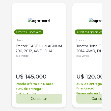
Ofertas Especiales
Ofertas Especiales
Usado
Usado
Tractor CASE IH MAGNUM
Tractor John Deere 
290, 2012, 4WD, DUAL
2014, 4WD, DUAL
Isla Verde
Isla Verde
U$
145.000
U$
120.000
Precio oferta sin usado
30% de entrega +
financiación
30% de entrega +
financiación
Financialo en 3 años
Consultar
Consultar