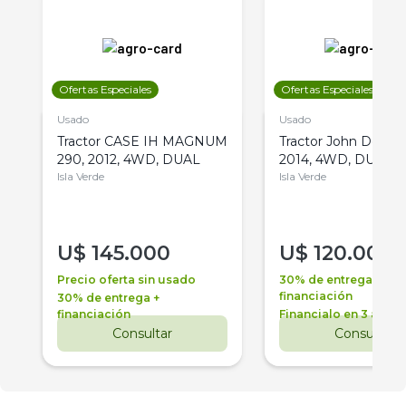
Ofertas Especiales
Ofertas Especiales
Usado
Usado
Tractor CASE IH MAGNUM
Tractor John Deere 
290, 2012, 4WD, DUAL
2014, 4WD, DUAL
Isla Verde
Isla Verde
U$
145.000
U$
120.000
Precio oferta sin usado
30% de entrega +
financiación
30% de entrega +
financiación
Financialo en 3 años
Consultar
Consultar