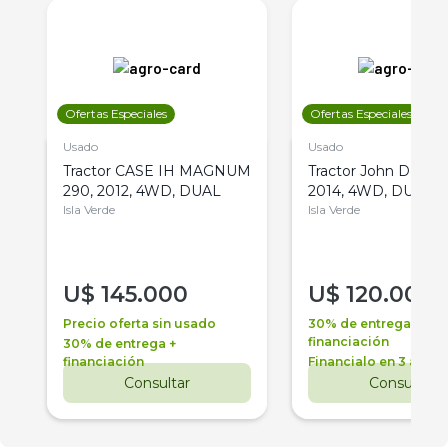
Ofertas Especiales
Ofertas Especiales
Usado
Usado
Tractor CASE IH MAGNUM
Tractor John Deere 
290, 2012, 4WD, DUAL
2014, 4WD, DUAL
Isla Verde
Isla Verde
U$
145.000
U$
120.000
Precio oferta sin usado
30% de entrega +
financiación
30% de entrega +
financiación
Financialo en 3 años
Consultar
Consultar