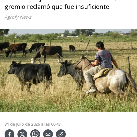
gremio reclamó que fue insuficiente
Agrofy News
31
de
Julio
de
2026
a las
06:43