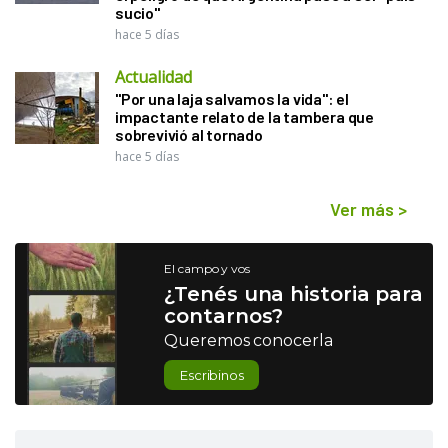
sucio"
hace 5 días
Actualidad
"Por una laja salvamos la vida": el
impactante relato de la tambera que
sobrevivió al tornado
hace 5 días
Ver más
>
El campo y vos
¿Tenés una historia para
contarnos?
Queremos conocerla
Escribinos