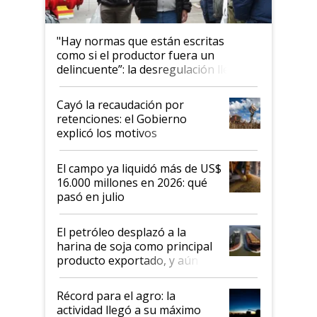
"Hay normas que están escritas
como si el productor fuera un
delincuente”: la desregulación llegó
al Congreso Aapresid y hasta se
habló del financiamiento al IPCVA
Cayó la recaudación por
retenciones: el Gobierno
explicó los motivos
El campo ya liquidó más de US$
16.000 millones en 2026: qué
pasó en julio
El petróleo desplazó a la
harina de soja como principal
producto exportado, y aún así
el agro aportó casi seis de cada
diez dólares y sostuvo el
Récord para el agro: la
liderazgo en un semestre
actividad llegó a su máximo
récord