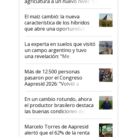
agricultura a un nuevo nivel: "Las
posibilidades de crecimiento son
infinitas"
El maíz cambió: la nueva
característica de los híbridos
que abre una oportunidad en
el lote
La experta en suelos que visitó
un campo argentino y tuvo
una revelación: "Me
impresionó mucho"
Más de 12.500 personas
pasaron por el Congreso
Aapresid 2026: "Volvió a
demostrar que hablar del
suelo es hablar de todo el
En un cambio rotundo, ahora
sistema productivo"
el productor brasilero destaca
las buenas condiciones del
agro argentino para invertir:
"Los veo más motivados"
Marcelo Torres de Aapresid
alertó que el 62% de la renta