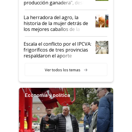
producción ganadera", destaca
la iniciativa que ya reúne a 46
establecimientos en Argentina
La herradora del agro, la
historia de la mujer detrás de
los mejores caballos de la
Argentina y los mitos que
todavía hacen sufrir a estos
Escala el conflicto por el IPCVA:
animales: "Mientras me
frigoríficos de tres provincias
descalificaban, yo seguí
respaldaron el aporte
haciendo currículum"
obligatorio
Ver todos los temas
Economía y política