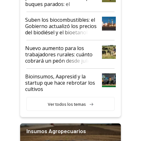
buques parados: el
funcionamiento de las
exportadoras en tensión tras
Suben los biocombustibles: el
la medida de fuerza de los
Gobierno actualizó los precios
prácticos
del biodiésel y el bioetanol
Nuevo aumento para los
trabajadores rurales: cuánto
cobrará un peón desde julio
Bioinsumos, Aapresid y la
startup que hace rebrotar los
cultivos
Ver todos los temas
Insumos Agropecuarios