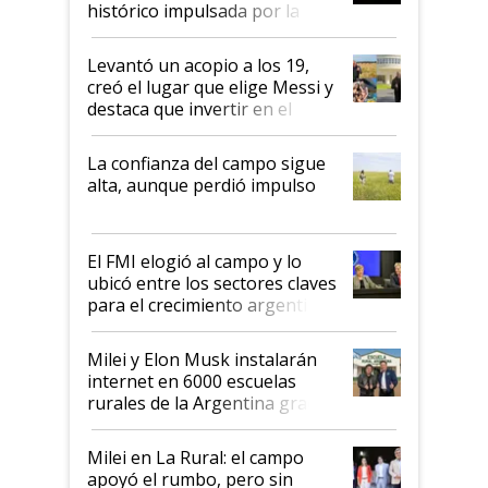
histórico impulsada por la
cosecha y las exportaciones
Levantó un acopio a los 19,
creó el lugar que elige Messi y
destaca que invertir en el
kirchnerismo era como "darle
plata a un hijo para droga":
La confianza del campo sigue
Juan Félix Rossetti, el libertario
alta, aunque perdió impulso
que de una dura crisis salió
más fuerte y apuesta al cambio
de Milei
El FMI elogió al campo y lo
ubicó entre los sectores claves
para el crecimiento argentino
Milei y Elon Musk instalarán
internet en 6000 escuelas
rurales de la Argentina gracias
a un acuerdo con Starlink
Milei en La Rural: el campo
apoyó el rumbo, pero sin