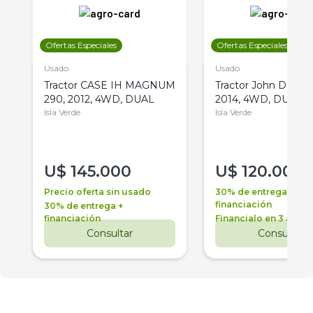
Ofertas Especiales
Ofertas Especiales
Usado
Usado
Tractor CASE IH MAGNUM
Tractor John Deere 
290, 2012, 4WD, DUAL
2014, 4WD, DUAL
Isla Verde
Isla Verde
U$
145.000
U$
120.000
Precio oferta sin usado
30% de entrega +
financiación
30% de entrega +
financiación
Financialo en 3 años
Consultar
Consultar