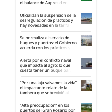
el balance de Aapresid en La
Posta
Oficializan la suspensión de la
desregulación de prácticos y
hay novedades en la tarifa de
la hidrovía
Se normaliza el servicio de
buques y puertos: el Gobierno
acuerda con los prácticos y
suspende el decreto de
desregulación
Alerta por el conflicto naval
que impacta al agro: lo que
cuesta tener un buque parado
y el peligro de que Argentina
pase a ser "país sucio"
"Por una laja salvamos la vida":
el impactante relato de la
tambera que sobrevivió al
tornado
“Alta preocupación” en los
puertos del Gran Rosario por