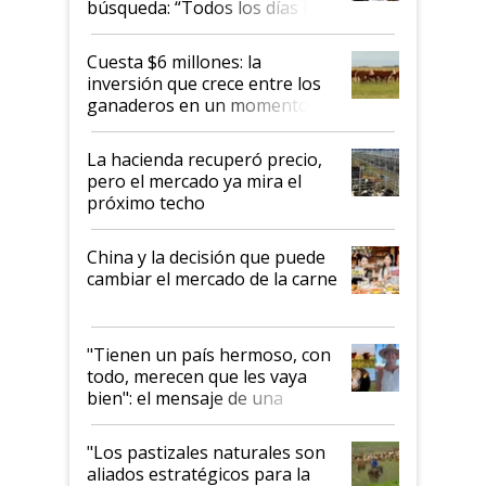
búsqueda: “Todos los días le
toca a algún productor”
Cuesta $6 millones: la
inversión que crece entre los
ganaderos en un momento
histórico para la actividad
La hacienda recuperó precio,
pero el mercado ya mira el
próximo techo
China y la decisión que puede
cambiar el mercado de la carne
"Tienen un país hermoso, con
todo, merecen que les vaya
bien": el mensaje de una
ganadera uruguaya sobre las
oportunidades que se abren
"Los pastizales naturales son
para el agro en Argentina, con
aliados estratégicos para la
foco en la carne