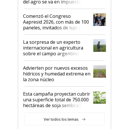
del agro se va en impuestos:
"No es bueno que en
Argentina se sigan discutiendo
Comenzó el Congreso
las mismas cosas de hace 50
Aapresid 2026, con más de 100
años"
paneles, invitados de lujo y
todas las tendencias
La sorpresa de un experto
internacional en agricultura
sobre el campo argentino:
"Estoy muy impresionado"
Advierten por nuevos excesos
hídricos y humedad extrema en
la zona núcleo
Esta campaña proyectan cubrir
una superficie total de 750.000
hectáreas de soja sembradas
con una nueva generación de
variedades que marcan un
Ver todos los temas
salto tecnológico en genética y
rendimiento