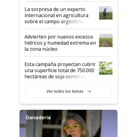
La sorpresa de un experto
internacional en agricultura
sobre el campo argentino:
"Estoy muy impresionado"
Advierten por nuevos excesos
hídricos y humedad extrema en
la zona núcleo
Esta campaña proyectan cubrir
una superficie total de 750.000
hectáreas de soja sembradas
con una nueva generación de
variedades que marcan un
Ver todos los temas
salto tecnológico en genética y
rendimiento
Ganadería