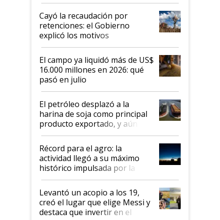
al Congreso Aapresid y hasta se
habló del financiamiento al IPCVA
Cayó la recaudación por
retenciones: el Gobierno
explicó los motivos
El campo ya liquidó más de US$
16.000 millones en 2026: qué
pasó en julio
El petróleo desplazó a la
harina de soja como principal
producto exportado, y aún así
el agro aportó casi seis de cada
diez dólares y sostuvo el
Récord para el agro: la
liderazgo en un semestre
actividad llegó a su máximo
récord
histórico impulsada por la
cosecha y las exportaciones
Levantó un acopio a los 19,
creó el lugar que elige Messi y
destaca que invertir en el