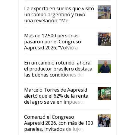
La experta en suelos que visitó
un campo argentino y tuvo
una revelación: "Me
impresionó mucho"
Más de 12.500 personas
pasaron por el Congreso
Aapresid 2026: "Volvió a
demostrar que hablar del
suelo es hablar de todo el
En un cambio rotundo, ahora
sistema productivo"
el productor brasilero destaca
las buenas condiciones del
agro argentino para invertir:
"Los veo más motivados"
Marcelo Torres de Aapresid
alertó que el 62% de la renta
del agro se va en impuestos:
"No es bueno que en
Argentina se sigan discutiendo
Comenzó el Congreso
las mismas cosas de hace 50
Aapresid 2026, con más de 100
años"
paneles, invitados de lujo y
todas las tendencias