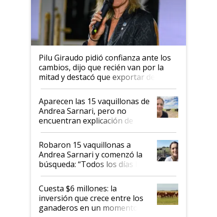
Pilu Giraudo pidió confianza ante los
cambios, dijo que recién van por la
mitad y destacó que exportar dejó de
ser "para unos pocos": "Tenemos un
mandato muy claro del gobierno
Aparecen las 15 vaquillonas de
nacional"
Andrea Sarnari, pero no
encuentran explicación de
cómo llegaron allí
Robaron 15 vaquillonas a
Andrea Sarnari y comenzó la
búsqueda: “Todos los días le
toca a algún productor”
Cuesta $6 millones: la
inversión que crece entre los
ganaderos en un momento