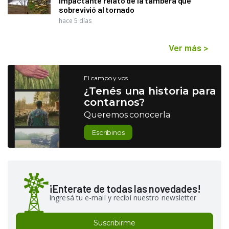
impactante relato de la tambera que
sobrevivió al tornado
hace 5 días
Ver más
>
El campo y vos
¿Tenés una historia para
contarnos?
Queremos conocerla
Escribinos
¡Enterate de todas las novedades!
Ingresá tu e-mail y recibí nuestro newsletter
Suscribirme