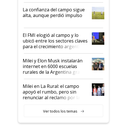
kirchnerismo era como "darle
plata a un hijo para droga":
La confianza del campo sigue
Juan Félix Rossetti, el libertario
alta, aunque perdió impulso
que de una dura crisis salió
más fuerte y apuesta al cambio
de Milei
El FMI elogió al campo y lo
ubicó entre los sectores claves
para el crecimiento argentino
Milei y Elon Musk instalarán
internet en 6000 escuelas
rurales de la Argentina gracias
a un acuerdo con Starlink
Milei en La Rural: el campo
apoyó el rumbo, pero sin
renunciar al reclamo por las
retenciones
Ver todos los temas