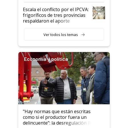
Argentina y los mitos que
todavía hacen sufrir a estos
Escala el conflicto por el IPCVA:
animales: "Mientras me
frigoríficos de tres provincias
descalificaban, yo seguí
respaldaron el aporte
haciendo currículum"
obligatorio
Ver todos los temas
Economía y política
"Hay normas que están escritas
como si el productor fuera un
delincuente”: la desregulación llegó