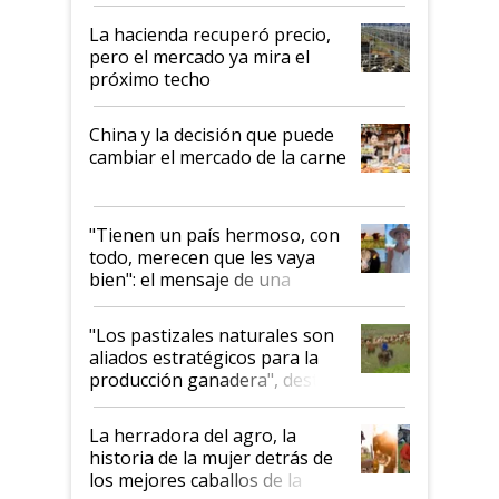
histórico para la actividad
La hacienda recuperó precio,
pero el mercado ya mira el
próximo techo
China y la decisión que puede
cambiar el mercado de la carne
"Tienen un país hermoso, con
todo, merecen que les vaya
bien": el mensaje de una
ganadera uruguaya sobre las
oportunidades que se abren
"Los pastizales naturales son
para el agro en Argentina, con
aliados estratégicos para la
foco en la carne
producción ganadera", destaca
la iniciativa que ya reúne a 46
establecimientos en Argentina
La herradora del agro, la
historia de la mujer detrás de
los mejores caballos de la