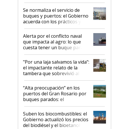
la hidrovía
Se normaliza el servicio de
buques y puertos: el Gobierno
acuerda con los prácticos y
suspende el decreto de
desregulación
Alerta por el conflicto naval
que impacta al agro: lo que
cuesta tener un buque parado
y el peligro de que Argentina
pase a ser "país sucio"
"Por una laja salvamos la vida":
el impactante relato de la
tambera que sobrevivió al
tornado
“Alta preocupación” en los
puertos del Gran Rosario por
buques parados: el
funcionamiento de las
exportadoras en tensión tras
Suben los biocombustibles: el
la medida de fuerza de los
Gobierno actualizó los precios
prácticos
del biodiésel y el bioetanol