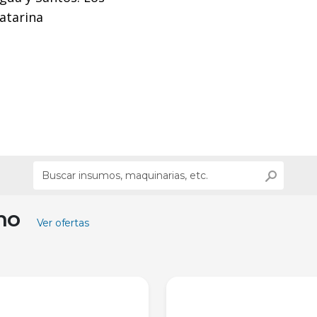
atarina
ino
Ver ofertas