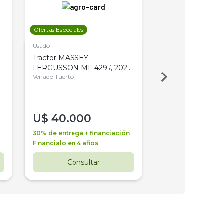
Ofertas Especiales
Ofertas Especiales
Usado
Usado
Tractor MASSEY
Tractor AGCO ALL
,
FERGUSSON MF 4297, 2020,
2003, 4WD, PA
4WD, PATON
Venado Tuerto
Venado Tuerto
U$
40.000
U$
30.000
30% de entrega + financiación
30% de entrega + 
Financialo en 4 años
Financialo en 3 a
Consultar
Consul