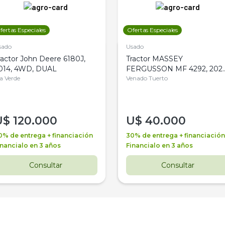
fertas Especiales
Ofertas Especiales
sado
Usado
ractor John Deere 6180J,
Tractor MASSEY
014, 4WD, DUAL
FERGUSSON MF 4292, 2020
la Verde
4WD, PATON
Venado Tuerto
U$
120.000
U$
40.000
0% de entrega + financiación
30% de entrega + financiación
inancialo en 3 años
Financialo en 3 años
Consultar
Consultar