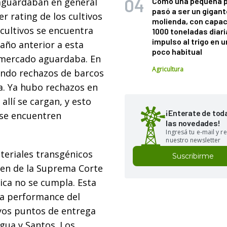
 aguardaban en general
Cómo una pequeña 
pasó a ser un gigant
er rating de los cultivos
molienda, con capac
cultivos se encuentra
1000 toneladas diaria
impulso al trigo en 
año anterior a esta
poco habitual
l mercado aguardaba. En
Agricultura
ando rechazos de barcos
a. Ya hubo rechazos en
lí se cargan, y esto
¡Enterate de tod
 se encuentren
las novedades!
Ingresá tu e-mail y re
nuestro newsletter
teriales transgénicos
Suscribirme
men de la Suprema Corte
tica no se cumpla. Esta
la performance del
yos puntos de entrega
gua y Santos. Los