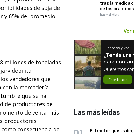
tras la medida 
onibilidades de soja de
de los práctico
hace 4 días
or y 65% del promedio
Ver
El campo y vos
¿Tenés una h
 8 millones de toneladas
para contar
Queremos con
jar» debilita
 los vendedores que
Escribinos
a con la mercadería
ostumbre que se ha
ad de productores de
Las más leídas
l momento de venta más
os productores
a como consecuencia de
El tractor que trabaj