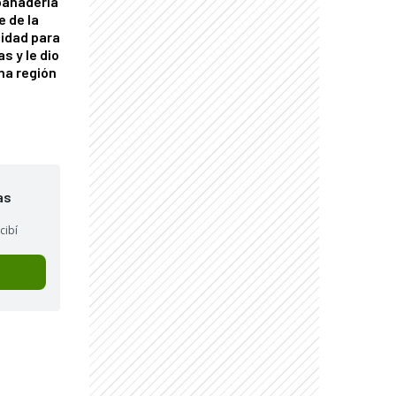
panadería
e de la
idad para
s y le dio
una región
as
cibí