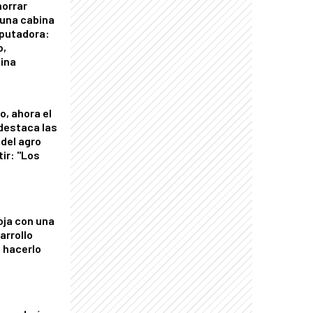
horrar
 una cabina
putadora:
o,
tina
o, ahora el
 destaca las
del agro
tir: "Los
"
oja con una
arrollo
 hacerlo