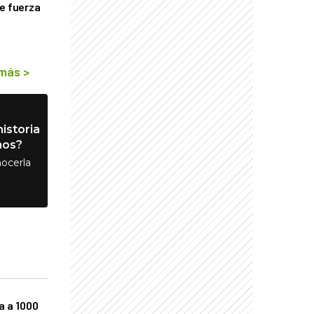
de fuerza
s
 más
>
istoria
nos?
ocerla
a a 1000