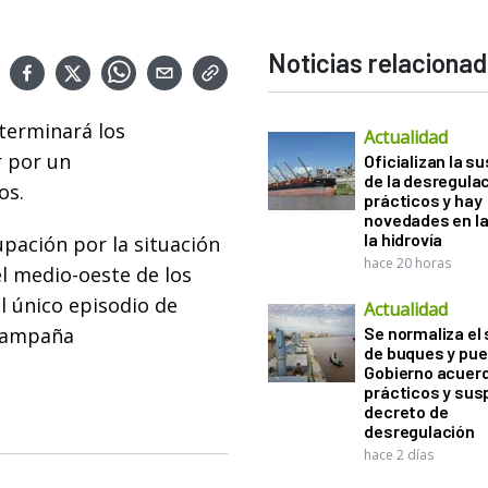
Noticias relaciona
eterminará los
Actualidad
r por un
Oficializan la s
de la desregula
os.
prácticos y hay
novedades en la
la hidrovía
ación por la situación
hace 20 horas
l medio-oeste de los
l único episodio de
Actualidad
 campaña
Se normaliza el 
de buques y pue
Gobierno acuerd
prácticos y sus
decreto de
desregulación
hace 2 días