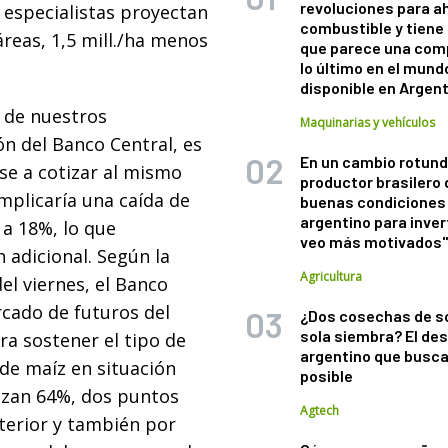
revoluciones para a
s especialistas proyectan
combustible y tiene
reas, 1,5 mill./ha menos
que parece una com
lo último en el mund
disponible en Argen
d de nuestros
Maquinarias y vehículos
ón del Banco Central, es
En un cambio rotund
ase a cotizar al mismo
productor brasilero
 implicaría una caída de
buenas condiciones 
argentino para inver
a 18%, lo que
veo más motivados
 adicional. Según la
Agricultura
el viernes, el Banco
rcado de futuros del
¿Dos cosechas de s
sola siembra? El des
ara sostener el tipo de
argentino que busca
de maíz en situación
posible
lizan 64%, dos puntos
Agtech
terior y también por