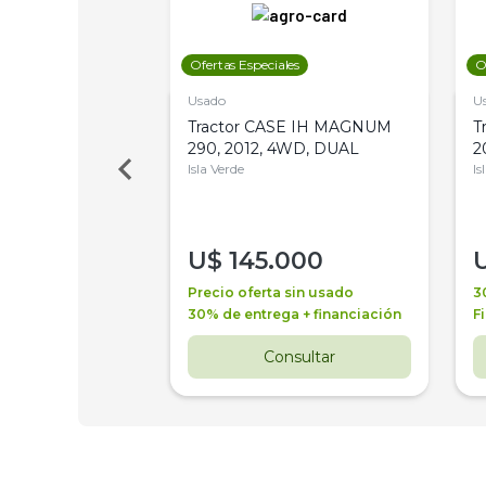
les
Ofertas Especiales
O
Usado
U
a Metalfor 7040,
Tractor CASE IH MAGNUM
T
Bot 32 Mts
290, 2012, 4WD, DUAL
2
Isla Verde
Is
000
U$
145.000
a + financiación
Precio oferta sin usado
3
 4 años
30% de entrega + financiación
F
nsultar
Consultar