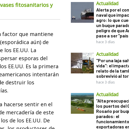
Actualidad
ases fitosanitarios y
Alerta por el con
naval que impac
agro: lo que cu
un buque parado
peligro de que 
un factor que mantiene
pase a ser "país
 (esporádica aún) de
hace 3 días
e los EE.UU. La
Actualidad
spersar esporas del
"Por una laja sa
los EE.UU. Es la primera
vida": el impac
relato de la ta
teamericanos intentarán
sobrevivió al to
e destruir los
hace 3 días
ías.
Actualidad
“Alta preocupac
 hacerse sentir en el
los puertos del 
Rosario por bu
de mercadería de este
parados: el
los de los EE.UU. De
funcionamiento 
exportadoras e
es, los productores de