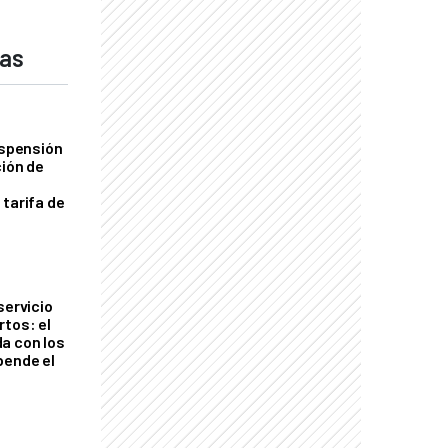
das
uspensión
ción de
 tarifa de
servicio
rtos: el
a con los
pende el