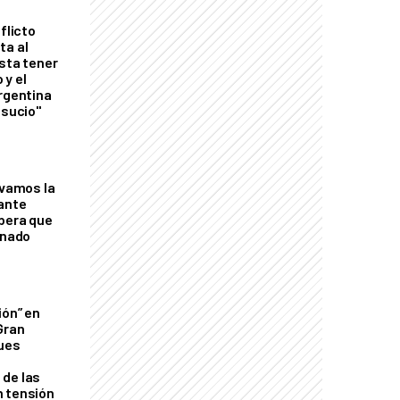
flicto
ta al
esta tener
 y el
Argentina
 sucio"
lvamos la
tante
mbera que
rnado
ión” en
Gran
ques
de las
n tensión