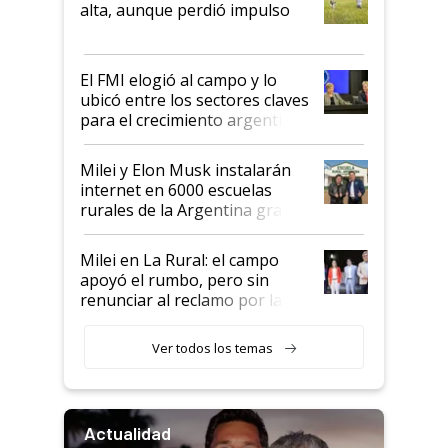
alta, aunque perdió impulso
que de una dura crisis salió
más fuerte y apuesta al cambio
de Milei
El FMI elogió al campo y lo
ubicó entre los sectores claves
para el crecimiento argentino
Milei y Elon Musk instalarán
internet en 6000 escuelas
rurales de la Argentina gracias
a un acuerdo con Starlink
Milei en La Rural: el campo
apoyó el rumbo, pero sin
renunciar al reclamo por las
retenciones
Ver todos los temas
Actualidad