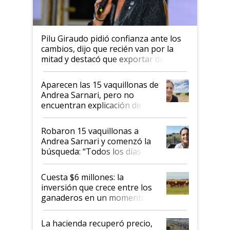
Pilu Giraudo pidió confianza ante los
cambios, dijo que recién van por la
mitad y destacó que exportar dejó de
ser "para unos pocos": "Tenemos un
mandato muy claro del gobierno
Aparecen las 15 vaquillonas de
nacional"
Andrea Sarnari, pero no
encuentran explicación de
cómo llegaron allí
Robaron 15 vaquillonas a
Andrea Sarnari y comenzó la
búsqueda: “Todos los días le
toca a algún productor”
Cuesta $6 millones: la
inversión que crece entre los
ganaderos en un momento
histórico para la actividad
La hacienda recuperó precio,