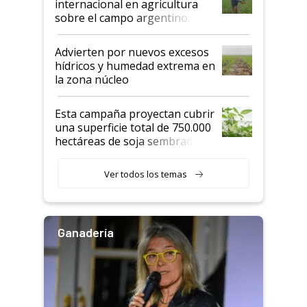
internacional en agricultura
sobre el campo argentino:
"Estoy muy impresionado"
Advierten por nuevos excesos
hídricos y humedad extrema en
la zona núcleo
Esta campaña proyectan cubrir
una superficie total de 750.000
hectáreas de soja sembradas
con una nueva generación de
variedades que marcan un
Ver todos los temas
salto tecnológico en genética y
rendimiento
Ganadería