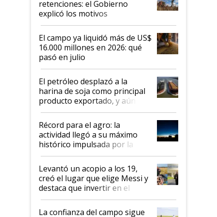
retenciones: el Gobierno
explicó los motivos
El campo ya liquidó más de US$
16.000 millones en 2026: qué
pasó en julio
El petróleo desplazó a la
harina de soja como principal
producto exportado, y aún así
el agro aportó casi seis de cada
diez dólares y sostuvo el
Récord para el agro: la
liderazgo en un semestre
actividad llegó a su máximo
récord
histórico impulsada por la
cosecha y las exportaciones
Levantó un acopio a los 19,
creó el lugar que elige Messi y
destaca que invertir en el
kirchnerismo era como "darle
plata a un hijo para droga":
La confianza del campo sigue
Juan Félix Rossetti, el libertario