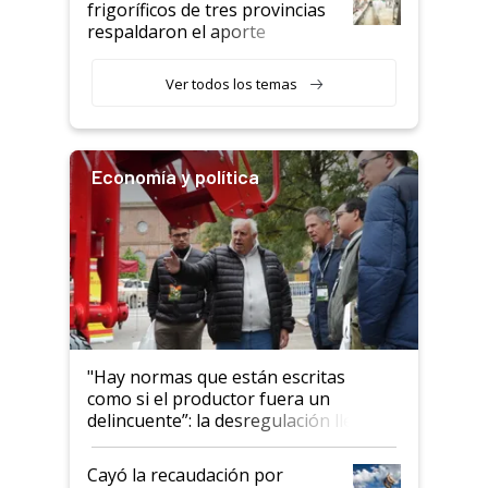
frigoríficos de tres provincias
descalificaban, yo seguí
respaldaron el aporte
haciendo currículum"
obligatorio
Ver todos los temas
Economía y política
"Hay normas que están escritas
como si el productor fuera un
delincuente”: la desregulación llegó
al Congreso Aapresid y hasta se
habló del financiamiento al IPCVA
Cayó la recaudación por