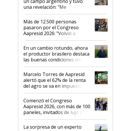
un campo argentino y tuvo
una revelación: "Me
impresionó mucho"
Más de 12.500 personas
pasaron por el Congreso
Aapresid 2026: "Volvió a
demostrar que hablar del
suelo es hablar de todo el
En un cambio rotundo, ahora
sistema productivo"
el productor brasilero destaca
las buenas condiciones del
agro argentino para invertir:
"Los veo más motivados"
Marcelo Torres de Aapresid
alertó que el 62% de la renta
del agro se va en impuestos:
"No es bueno que en
Argentina se sigan discutiendo
Comenzó el Congreso
las mismas cosas de hace 50
Aapresid 2026, con más de 100
años"
paneles, invitados de lujo y
todas las tendencias
La sorpresa de un experto