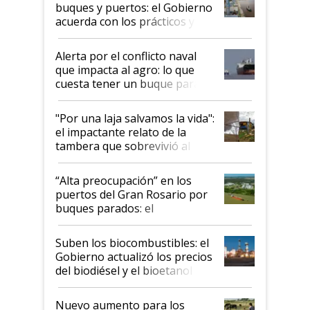
buques y puertos: el Gobierno
acuerda con los prácticos y
suspende el decreto de
desregulación
Alerta por el conflicto naval
que impacta al agro: lo que
cuesta tener un buque parado
y el peligro de que Argentina
pase a ser "país sucio"
"Por una laja salvamos la vida":
el impactante relato de la
tambera que sobrevivió al
tornado
“Alta preocupación” en los
puertos del Gran Rosario por
buques parados: el
funcionamiento de las
exportadoras en tensión tras
Suben los biocombustibles: el
la medida de fuerza de los
Gobierno actualizó los precios
prácticos
del biodiésel y el bioetanol
Nuevo aumento para los