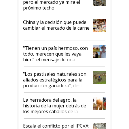
pero el mercado ya mira el
próximo techo
China y la decisión que puede
cambiar el mercado de la carne
"Tienen un país hermoso, con
todo, merecen que les vaya
bien": el mensaje de una
ganadera uruguaya sobre las
oportunidades que se abren
"Los pastizales naturales son
para el agro en Argentina, con
aliados estratégicos para la
foco en la carne
producción ganadera", destaca
la iniciativa que ya reúne a 46
establecimientos en Argentina
La herradora del agro, la
historia de la mujer detrás de
los mejores caballos de la
Argentina y los mitos que
todavía hacen sufrir a estos
Escala el conflicto por el IPCVA:
animales: "Mientras me