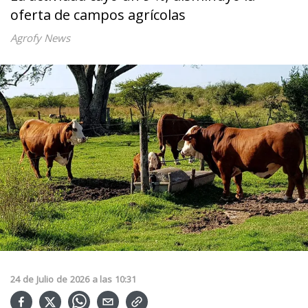
oferta de campos agrícolas
Agrofy News
24
de
Julio
de
2026
a las
10:31