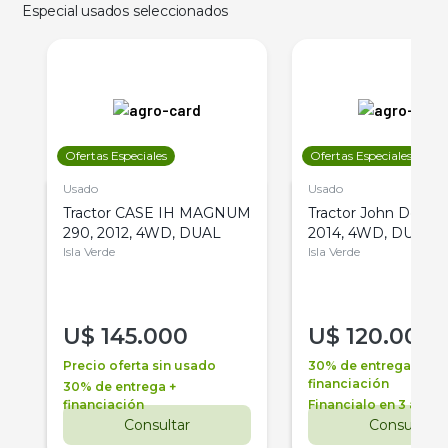
Especial usados seleccionados
Ofertas Especiales
Ofertas Especiales
Usado
Usado
Tractor CASE IH MAGNUM
Tractor John Deere 
290, 2012, 4WD, DUAL
2014, 4WD, DUAL
Isla Verde
Isla Verde
U$
145.000
U$
120.000
Precio oferta sin usado
30% de entrega +
financiación
30% de entrega +
financiación
Financialo en 3 años
Consultar
Consultar