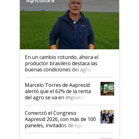
Agricultura
En un cambio rotundo, ahora el
productor brasilero destaca las
buenas condiciones del agro
argentino para invertir: "Los veo
más motivados"
Marcelo Torres de Aapresid
alertó que el 62% de la renta
del agro se va en impuestos:
"No es bueno que en
Argentina se sigan discutiendo
Comenzó el Congreso
las mismas cosas de hace 50
Aapresid 2026, con más de 100
años"
paneles, invitados de lujo y
todas las tendencias