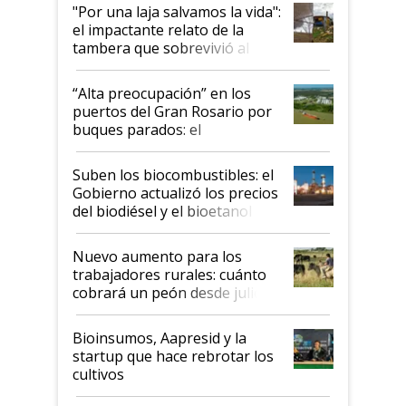
pase a ser "país sucio"
"Por una laja salvamos la vida":
el impactante relato de la
tambera que sobrevivió al
tornado
“Alta preocupación” en los
puertos del Gran Rosario por
buques parados: el
funcionamiento de las
exportadoras en tensión tras
Suben los biocombustibles: el
la medida de fuerza de los
Gobierno actualizó los precios
prácticos
del biodiésel y el bioetanol
Nuevo aumento para los
trabajadores rurales: cuánto
cobrará un peón desde julio
Bioinsumos, Aapresid y la
startup que hace rebrotar los
cultivos