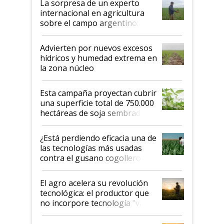
La sorpresa de un experto
internacional en agricultura
sobre el campo argentino:
"Estoy muy impresionado"
Advierten por nuevos excesos
hídricos y humedad extrema en
la zona núcleo
Esta campaña proyectan cubrir
una superficie total de 750.000
hectáreas de soja sembradas
con una nueva generación de
variedades que marcan un
¿Está perdiendo eficacia una de
salto tecnológico en genética y
las tecnologías más usadas
rendimiento
contra el gusano cogollero? El
desafío de una tecnología clave
El agro acelera su revolución
tecnológica: el productor que
no incorpore tecnología "va a
perder el tren"