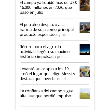
El campo ya liquidó más de US$
16.000 millones en 2026: qué
pasó en julio
El petróleo desplazó a la
harina de soja como principal
producto exportado, y aún así
el agro aportó casi seis de cada
diez dólares y sostuvo el
Récord para el agro: la
liderazgo en un semestre
actividad llegó a su máximo
récord
histórico impulsada por la
cosecha y las exportaciones
Levantó un acopio a los 19,
creó el lugar que elige Messi y
destaca que invertir en el
kirchnerismo era como "darle
plata a un hijo para droga":
La confianza del campo sigue
Juan Félix Rossetti, el libertario
alta, aunque perdió impulso
que de una dura crisis salió
más fuerte y apuesta al cambio
de Milei