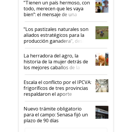
"Tienen un país hermoso, con
todo, merecen que les vaya
bien": el mensaje de una
ganadera uruguaya sobre las
oportunidades que se abren
"Los pastizales naturales son
para el agro en Argentina, con
aliados estratégicos para la
foco en la carne
producción ganadera", destaca
la iniciativa que ya reúne a 46
establecimientos en Argentina
La herradora del agro, la
historia de la mujer detrás de
los mejores caballos de la
Argentina y los mitos que
todavía hacen sufrir a estos
Escala el conflicto por el IPCVA:
animales: "Mientras me
frigoríficos de tres provincias
descalificaban, yo seguí
respaldaron el aporte
haciendo currículum"
obligatorio
Nuevo trámite obligatorio
para el campo: Senasa fijó un
plazo de 90 días