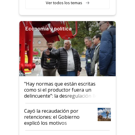
Ver todos los temas
Economía y política
"Hay normas que están escritas
como si el productor fuera un
delincuente”: la desregulación llegó
al Congreso Aapresid y hasta se
habló del financiamiento al IPCVA
Cayó la recaudación por
retenciones: el Gobierno
explicó los motivos