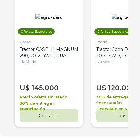
Ofertas Especiales
Ofertas Especiales
Usado
Usado
Tractor CASE IH MAGNUM
Tractor John Deere 
290, 2012, 4WD, DUAL
2014, 4WD, DUAL
Isla Verde
Isla Verde
U$
145.000
U$
120.000
Precio oferta sin usado
30% de entrega +
financiación
30% de entrega +
financiación
Financialo en 3 años
Consultar
Consultar