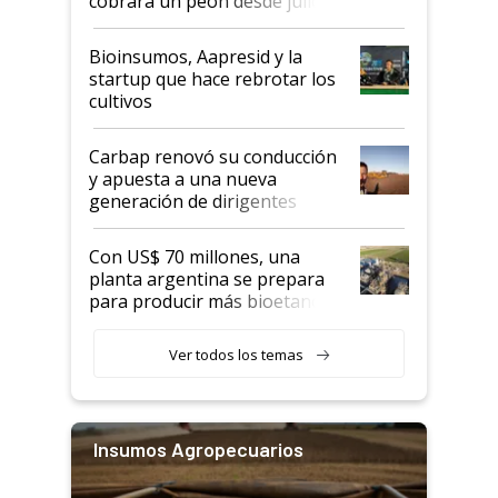
cobrará un peón desde julio
Bioinsumos, Aapresid y la
startup que hace rebrotar los
cultivos
Carbap renovó su conducción
y apuesta a una nueva
generación de dirigentes
rurales
Con US$ 70 millones, una
planta argentina se prepara
para producir más bioetanol
que nunca
Ver todos los temas
Insumos Agropecuarios