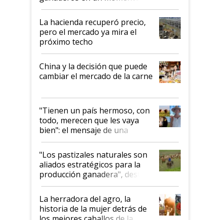
histórico para la actividad
La hacienda recuperó precio,
pero el mercado ya mira el
próximo techo
China y la decisión que puede
cambiar el mercado de la carne
"Tienen un país hermoso, con
todo, merecen que les vaya
bien": el mensaje de una
ganadera uruguaya sobre las
oportunidades que se abren
"Los pastizales naturales son
para el agro en Argentina, con
aliados estratégicos para la
foco en la carne
producción ganadera", destaca
la iniciativa que ya reúne a 46
establecimientos en Argentina
La herradora del agro, la
historia de la mujer detrás de
los mejores caballos de la