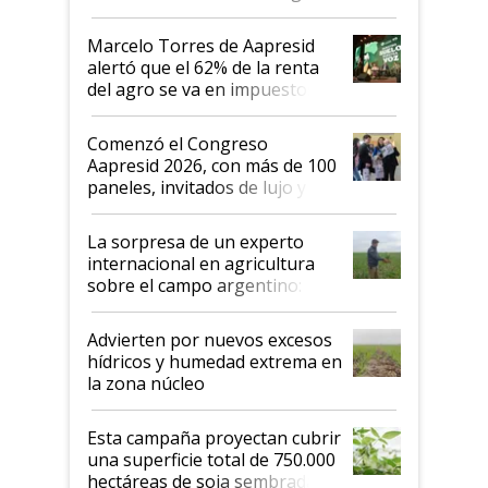
argentino para invertir: "Los veo
más motivados"
Marcelo Torres de Aapresid
alertó que el 62% de la renta
del agro se va en impuestos:
"No es bueno que en
Argentina se sigan discutiendo
Comenzó el Congreso
las mismas cosas de hace 50
Aapresid 2026, con más de 100
años"
paneles, invitados de lujo y
todas las tendencias
La sorpresa de un experto
internacional en agricultura
sobre el campo argentino:
"Estoy muy impresionado"
Advierten por nuevos excesos
hídricos y humedad extrema en
la zona núcleo
Esta campaña proyectan cubrir
una superficie total de 750.000
hectáreas de soja sembradas