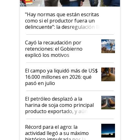
"Hay normas que están escritas
como si el productor fuera un
delincuente”: la desregulación llegó
al Congreso Aapresid y hasta se
habló del financiamiento al IPCVA
Cayó la recaudación por
retenciones: el Gobierno
explicó los motivos
El campo ya liquidó más de US$
16.000 millones en 2026: qué
pasó en julio
El petróleo desplazó a la
harina de soja como principal
producto exportado, y aún así
el agro aportó casi seis de cada
diez dólares y sostuvo el
Récord para el agro: la
liderazgo en un semestre
actividad llegó a su máximo
récord
histórico impulsada por la