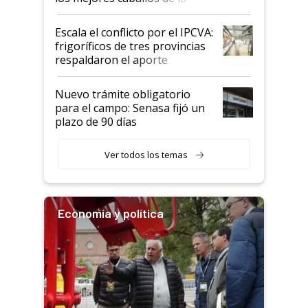
Argentina y los mitos que
todavía hacen sufrir a estos
Escala el conflicto por el IPCVA:
animales: "Mientras me
frigoríficos de tres provincias
descalificaban, yo seguí
respaldaron el aporte
haciendo currículum"
obligatorio
Nuevo trámite obligatorio
para el campo: Senasa fijó un
plazo de 90 días
Ver todos los temas
Economía y política