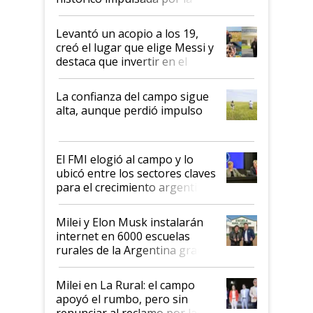
cosecha y las exportaciones
Levantó un acopio a los 19,
creó el lugar que elige Messi y
destaca que invertir en el
kirchnerismo era como "darle
plata a un hijo para droga":
La confianza del campo sigue
Juan Félix Rossetti, el libertario
alta, aunque perdió impulso
que de una dura crisis salió
más fuerte y apuesta al cambio
de Milei
El FMI elogió al campo y lo
ubicó entre los sectores claves
para el crecimiento argentino
Milei y Elon Musk instalarán
internet en 6000 escuelas
rurales de la Argentina gracias
a un acuerdo con Starlink
Milei en La Rural: el campo
apoyó el rumbo, pero sin
renunciar al reclamo por las