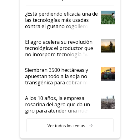
con una nueva generación de
variedades que marcan un
¿Está perdiendo eficacia una de
salto tecnológico en genética y
las tecnologías más usadas
rendimiento
contra el gusano cogollero? El
desafío de una tecnología clave
El agro acelera su revolución
tecnológica: el productor que
no incorpore tecnología "va a
perder el tren"
Siembran 3500 hectáreas y
apuestan todo a la soja no
transgénica para cobrar más
por tonelada: compraron un
semillero
A los 10 años, la empresa
rosarina del agro que da un
giro para atender una nueva
etapa en el agro
Ver todos los temas