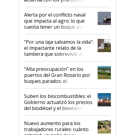
suspende el decreto de
desregulación
Alerta por el conflicto naval
que impacta al agro: lo que
cuesta tener un buque parado
y el peligro de que Argentina
pase a ser "país sucio"
"Por una laja salvamos la vida":
el impactante relato de la
tambera que sobrevivió al
tornado
“Alta preocupación” en los
puertos del Gran Rosario por
buques parados: el
funcionamiento de las
exportadoras en tensión tras
Suben los biocombustibles: el
la medida de fuerza de los
Gobierno actualizó los precios
prácticos
del biodiésel y el bioetanol
Nuevo aumento para los
trabajadores rurales: cuánto